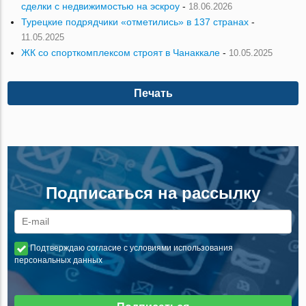
сделки с недвижимостью на эскроу
-
18.06.2026
Турецкие подрядчики «отметились» в 137 странах
-
11.05.2025
ЖК со спорткомплексом строят в Чанаккале
-
10.05.2025
Печать
Подписаться на рассылку
Подтверждаю согласие с условиями использования
персональных данных