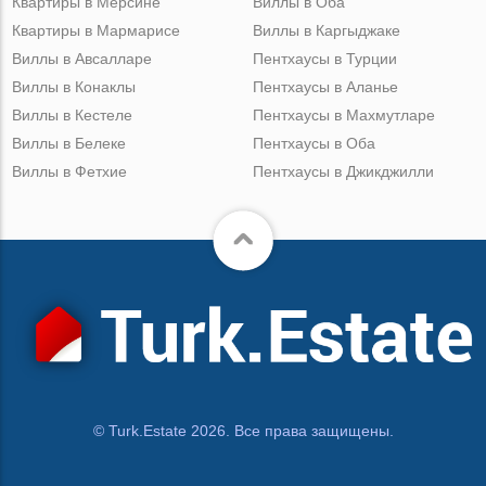
Квартиры в Мерсине
Виллы в Оба
Квартиры в Мармарисе
Виллы в Каргыджаке
Виллы в Авсалларе
Пентхаусы в Турции
Виллы в Конаклы
Пентхаусы в Аланье
Виллы в Кестеле
Пентхаусы в Махмутларе
Виллы в Белеке
Пентхаусы в Оба
Виллы в Фетхие
Пентхаусы в Джикджилли
© Turk.Estate 2026. Все права защищены.