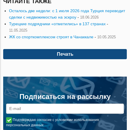
ЧИТАЙТЕ ТАКЖЕ
Осталось две недели: с 1 июля 2026 года Турция переводит
сделки с недвижимостью на эскроу
-
18.06.2026
Турецкие подрядчики «отметились» в 137 странах
-
11.05.2025
ЖК со спорткомплексом строят в Чанаккале
-
10.05.2025
Печать
Подписаться на рассылку
Подтверждаю согласие с условиями использования
персональных данных