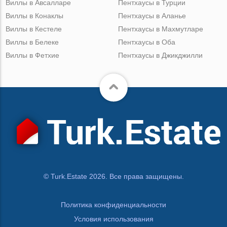
Виллы в Авсалларе
Пентхаусы в Турции
Виллы в Конаклы
Пентхаусы в Аланье
Виллы в Кестеле
Пентхаусы в Махмутларе
Виллы в Белеке
Пентхаусы в Оба
Виллы в Фетхие
Пентхаусы в Джикджилли
© Turk.Estate 2026. Все права защищены.
Политика конфиденциальности
Условия использования