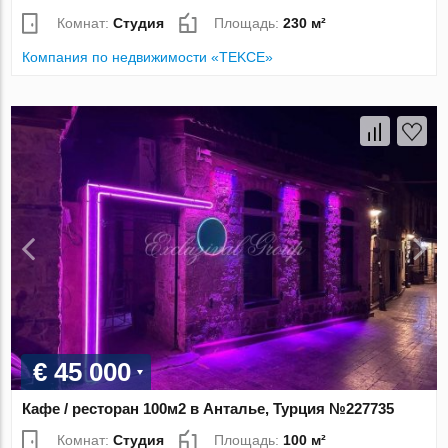
Комнат:
Студия
Площадь:
230 м²
Компания по недвижимости «TEKCE»
€ 45 000
Кафе / ресторан 100м2 в Анталье, Турция №227735
Комнат:
Студия
Площадь:
100 м²