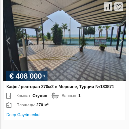
€ 408 000
Кафе / ресторан 270м2 в Мерсине, Турция №133871
Комнат:
Студия
Ванных:
1
Площадь:
270 м²
Deep Gayrimenkul