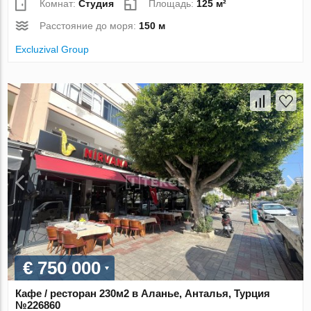
Комнат:
Студия
Площадь:
125 м²
Расстояние до моря:
150 м
Excluzival Group
€ 750 000
Кафе / ресторан 230м2 в Аланье, Анталья, Турция
№226860