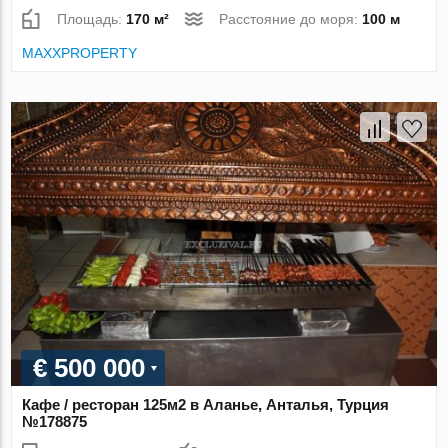
Площадь:
170 м²
Расстояние до моря:
100 м
MAXXPROPERTY
€ 500 000
Кафе / ресторан 125м2 в Аланье, Анталья, Турция
№178875