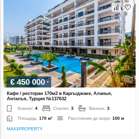
€ 450 000
Кафе / ресторан 170м2 в Каргыджаке, Аланья,
Анталья, Турция №137632
Комнат:
4
Спален:
3
Ванных:
3
Площадь:
170 м²
Расстояние до моря:
100 м
MAXXPROPERTY