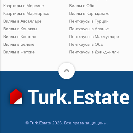
Квартиры в Мерсине
Виллы в Оба
Квартиры в Мармарисе
Виллы в Каргыджаке
Виллы в Авсалларе
Пентхаусы в Турции
Виллы в Конаклы
Пентхаусы в Аланье
Виллы в Кестеле
Пентхаусы в Махмутларе
Виллы в Белеке
Пентхаусы в Оба
Виллы в Фетхие
Пентхаусы в Джикджилли
© Turk.Estate 2026. Все права защищены.