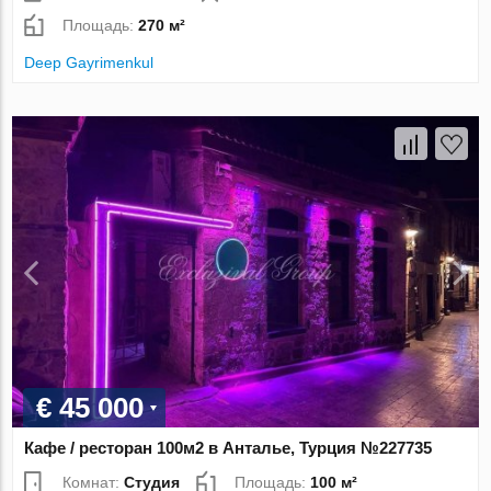
Площадь:
270 м²
Deep Gayrimenkul
€ 45 000
Кафе / ресторан 100м2 в Анталье, Турция №227735
Комнат:
Студия
Площадь:
100 м²