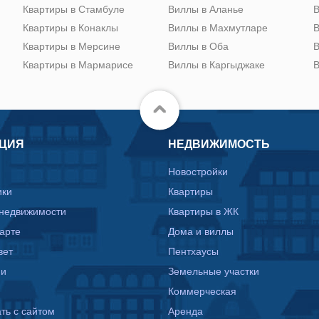
Квартиры в Стамбуле
Виллы в Аланье
В
Квартиры в Конаклы
Виллы в Махмутларе
В
Квартиры в Мерсине
Виллы в Оба
В
Квартиры в Мармарисе
Виллы в Каргыджаке
В
ЦИЯ
НЕДВИЖИМОСТЬ
Новостройки
ики
Квартиры
 недвижимости
Квартиры в ЖК
карте
Дома и виллы
вет
Пентхаусы
ии
Земельные участки
Коммерческая
ть с сайтом
Аренда