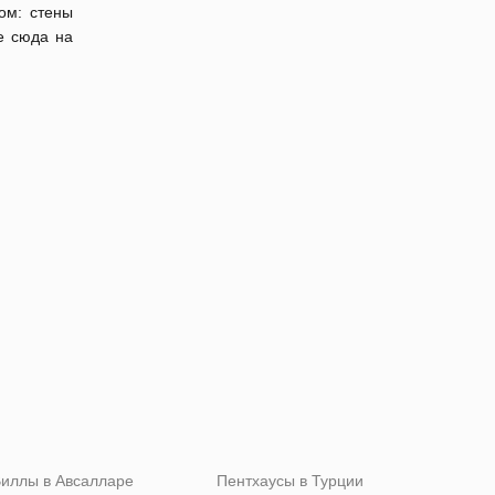
ом: стены
е сюда на
иллы в Авсалларе
Пентхаусы в Турции