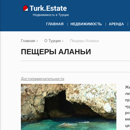
Недвижимость в Турции
ГЛАВНАЯ
НЕДВИЖИМОСТЬ
АРЕНДА
Главная
›
О Турции
›
Пещеры Аланьи
ПЕЩЕРЫ АЛАНЬИ
Достопримечательности
Ж
лю
пр
чу
ро
ме
це