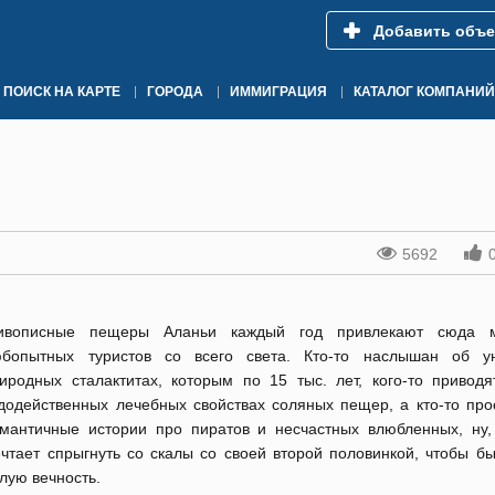
Добавить объе
ПОИСК НА КАРТЕ
ГОРОДА
ИММИГРАЦИЯ
КАТАЛОГ КОМПАНИЙ
5692
ивописные пещеры Аланьи каждый год привлекают сюда м
бопытных туристов со всего света. Кто-то наслышан об у
иродных сталактитах, которым по 15 тыс. лет, кого-то приводя
додейственных лечебных свойствах соляных пещер, а кто-то про
мантичные истории про пиратов и несчастных влюбленных, ну,
чтает спрыгнуть со скалы со своей второй половинкой, чтобы бы
лую вечность.