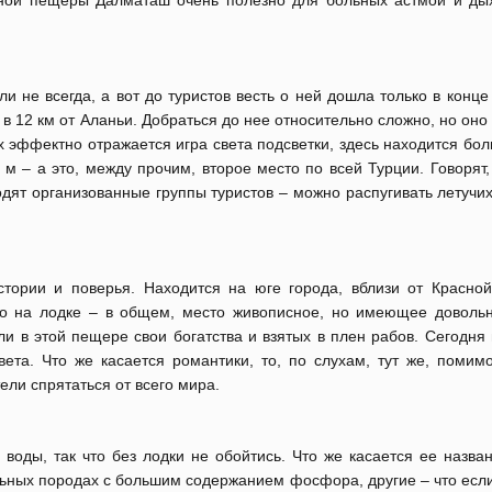
яной пещеры Далматаш очень полезно для больных астмой и ды
и не всегда, а вот до туристов весть о ней дошла только в конце
в 12 км от Аланьи. Добраться до нее относительно сложно, но оно 
х эффектно отражается игра света подсветки, здесь находится бо
 м – а это, между прочим, второе место по всей Турции. Говорят
одят организованные группы туристов – можно распугивать летуч
тории и поверья. Находится на юге города, вблизи от Красно
ко на лодке – в общем, место живописное, но имеющее доволь
ли в этой пещере свои богатства и взятых в плен рабов. Сегодня
ета. Что же касается романтики, то, по слухам, тут же, помимо
ели спрятаться от всего мира.
воды, так что без лодки не обойтись. Что же касается ее назван
кальных породах с большим содержанием фосфора, другие – что ес