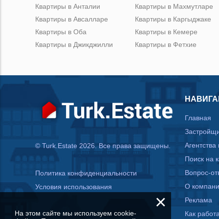
Квартиры в Анталии
Квартиры в Махмутларе
Квартиры в Авсалларе
Квартиры в Каргыджаке
Квартиры в Оба
Квартиры в Кемере
Квартиры в Джикджилли
Квартиры в Фетхие
НАВИГА
Главная
Застройщ
Агентства
© Turk.Estate 2026. Все права защищены.
Поиск на 
Вопрос-от
Политика конфиденциальности
О компан
Условия использования
×
Реклама
На этом сайте мы используем cookie-
Как работа