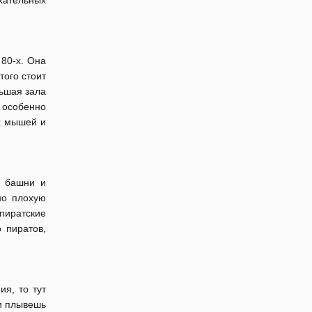
хательных
 80-х. Она
того стоит
льшая зала
, особенно
их мышей и
й башни и
но плохую
 пиратские
 пиратов,
ия, то тут
ли плывешь