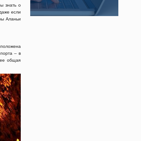
бы знать о
даже если
ры Аланьи
сположена
 порта – в
 ее общая