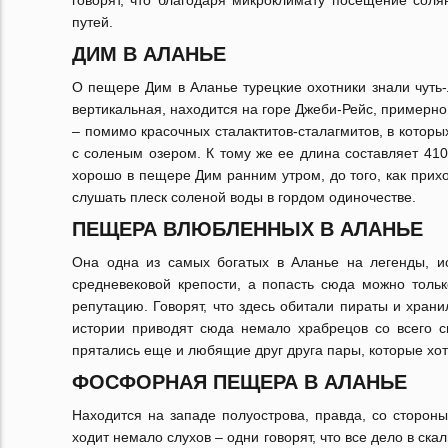
говорят, что благодаря микроклимату посещение сол
путей.
ДИМ В АЛАНЬЕ
О пещере Дим в Аланье турецкие охотники знали чуть-л
вертикальная, находится на горе Джеби-Рейс, примерно 
– помимо красочных сталактитов-сталагмитов, в которы
с соленым озером. К тому же ее длина составляет 410
хорошо в пещере Дим ранним утром, до того, как прих
слушать плеск соленой воды в гордом одиночестве.
ПЕЩЕРА ВЛЮБЛЕННЫХ В АЛАНЬЕ
Она одна из самых богатых в Аланье на легенды, ис
средневековой крепости, а попасть сюда можно толь
репутацию. Говорят, что здесь обитали пираты и храни
истории приводят сюда немало храбрецов со всего св
прятались еще и любящие друг друга пары, которые хот
ФОСФОРНАЯ ПЕЩЕРА В АЛАНЬЕ
Находится на западе полуострова, правда, со стороны 
ходит немало слухов – одни говорят, что все дело в с