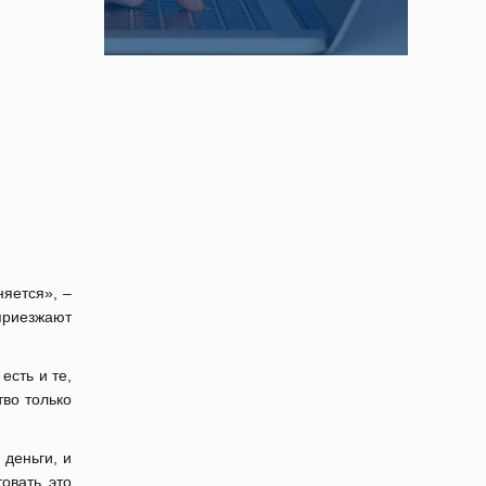
яется», –
приезжают
есть и те,
во только
 деньги, и
овать это