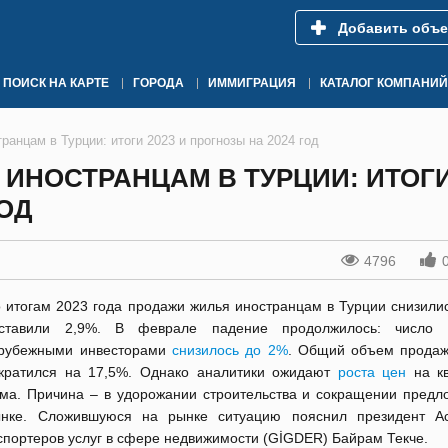
Добавить объе
ПОИСК НА КАРТЕ
ГОРОДА
ИММИГРАЦИЯ
КАТАЛОГ КОМПАНИЙ
анцам в Турции: итоги 2023 и прогнозы на 2024 год
ИНОСТРАНЦАМ В ТУРЦИИ: ИТОГ
ГОД
4796
 итогам 2023 года продажи жилья иностранцам в Турции снизилис
оставили 2,9%. В феврале падение продолжилось: число 
рубежными инвесторами
снизилось до 2%
. Общий объем продаж
кратился на 17,5%. Однако аналитики ожидают
роста цен
на кв
ма. Причина – в удорожании строительства и сокращении предл
нке. Сложившуюся на рынке ситуацию пояснил президент А
спортеров услуг в сфере недвижимости (GİGDER) Байрам Текче.