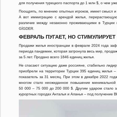
для получения турецкого паспорта до 1 млн $, о чем у
Поощрять, по мнению опытных игроков, имеет смысл и 
А вот иммиграцию с арендой жилья, перерастающую 
различие между незаконно проживающими в Турции 
GİGDER.
ФЕВРАЛЬ ПУГАЕТ, НО СТИМУЛИРУЕТ
Продажи жилья иностранцам в феврале 2024 года заф
периода пандемии, которая затронула весь мир, прода
за 5 лет. Продано всего 1846 единиц жилья.
Не спасают ситуацию даже россияне, стабильно лиди
приобрели на территории Турции 395 единиц жилья –
показатель за 31 месяц. При этом в декабре 2022 год
многом стало неожиданное повышение минимальной 
50 000 – 75 000 до 200 000 $. Другим ударом стало з
курортных городах Анталья и Аланья – под получение 