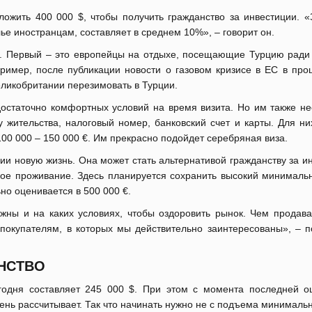
ложить 400 000 $, чтобы получить гражданство за инвестиции. «
лье иностранцам, составляет в среднем 10%», – говорит он.
ей. Первый – это европейцы на отдыхе, посещающие Турцию ради
ример, после публикации новости о газовом кризисе в ЕС в про
ликобритании перезимовать в Турции.
достаточно комфортных условий на время визита. Но им также н
 жительства, налоговый номер, банковский счет и карты. Для ни
100 000 – 150 000 €. Им прекрасно подойдет серебряная виза.
рции новую жизнь. Она может стать альтернативой гражданству за и
е проживание. Здесь планируется сохранить высокий минимальн
о оценивается в 500 000 €.
жны и на каких условиях, чтобы оздоровить рынок. Чем продава
покупателям, в которых мы действительно заинтересованы», – п
АНСТВО
одня составляет 245 000 $. При этом с момента последней о
очень рассчитывает. Так что начинать нужно не с подъема минимал