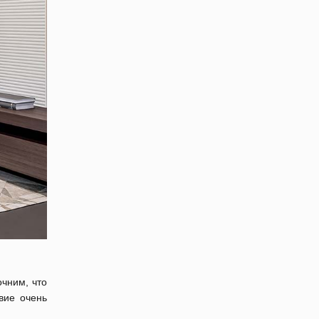
очним, что
вие очень