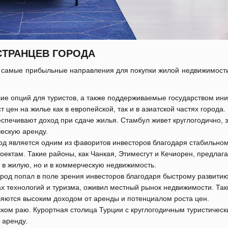
ТРАНЦЕВ ГОРОДА
 самые прибыльные направления для покупки жилой недвижимости
ие опций для туристов, а также поддерживаемые государством ин
 цен на жилье как в европейской, так и в азиатской частях города.
ечивают доход при сдаче жилья. Стамбул живет круглогодично, з
ческую аренду.
род является одним из фаворитов инвесторов благодаря стабильном
ктам. Такие районы, как Чанкая, Этимесгут и Кечиорен, предлаг
 в жилую, но и в коммерческую недвижимость.
род попал в поле зрения инвесторов благодаря быстрому развитию
ах технологий и туризма, оживил местный рынок недвижимости. Так
ляются высоким доходом от аренды и потенциалом роста цен.
ском раю. Курортная столица Турции с круглогодичным туристичес
 аренду.