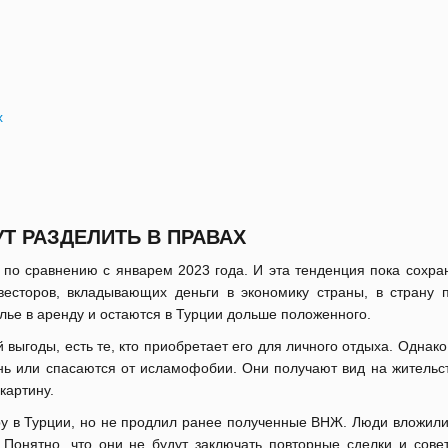
х
Т РАЗДЕЛИТЬ В ПРАВАХ
по сравнению с январем 2023 года. И эта тенденция пока сохран
есторов, вкладывающих деньги в экономику страны, в страну 
лье в аренду и остаются в Турции дольше положенного.
ыгоды, есть те, кто приобретает его для личного отдыха. Однако 
нь или спасаются от исламофобии. Они получают вид на жительст
картину.
ру в Турции, но не продлил ранее полученные ВНЖ. Люди вложили
Понятно, что они не будут заключать повторные сделки и совет