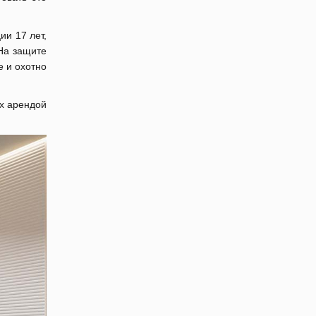
ии 17 лет,
 На защите
е и охотно
их арендой