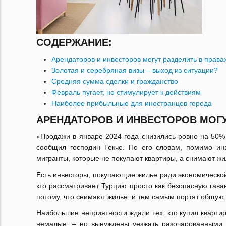
СОДЕРЖАНИЕ:
Арендаторов и инвесторов могут разделить в права
Золотая и серебряная визы – выход из ситуации?
Средняя сумма сделки и гражданство
Февраль пугает, но стимулирует к действиям
Наиболее прибыльные для иностранцев города
АРЕНДАТОРОВ И ИНВЕСТОРОВ МОГУ
«Продажи в январе 2024 года снизились ровно на 50% 
сообщил господин Текче. По его словам, помимо инв
мигранты, которые не покупают квартиры, а снимают жи
Есть инвесторы, покупающие жилье ради экономической в
кто рассматривает Турцию просто как безопасную гава
потому, что снимают жилье, и тем самым портят общую 
Наибольшие неприятности ждали тех, кто купил кварти
немалые, – но вынуждены уезжать разочарованными. 