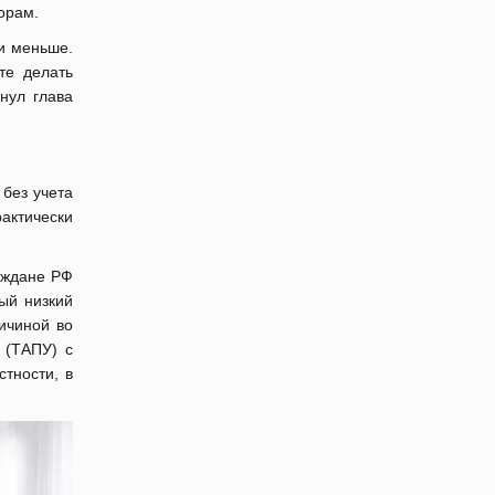
орам.
 и меньше.
те делать
нул глава
без учета
рактически
аждане РФ
ый низкий
ричиной во
 (ТАПУ) с
тности, в