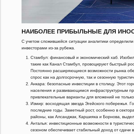
НАИБОЛЕЕ ПРИБЫЛЬНЫЕ ДЛЯ ИНОС
С учетом сложившейся ситуации аналитики определили
инвесторами из-за рубежа.
Стамбул: финансовый и экономический хаб. Изобил
такие как Канал Стамбул, провоцируют быстрый рост
Постоянно расширяющиеся возможности рынка обесп
спрос как на долгосрочную, так и сезонную туристи
Анкара: безопасные инвестиции в столицу. Этот го
населения и развивающимся инфраструктурным прое
привлекательные варианты для вложений не только
Измир: восходящая звезда Эгейского побережья. Го
последние годы. Заметный рост, особенно в сектор
районы, как Алсанджак, Каршияка и Борнова, выде
Анталья: инвестиционные возможности в туристиче
сезоном обеспечивает стабильный доход от сдачи в