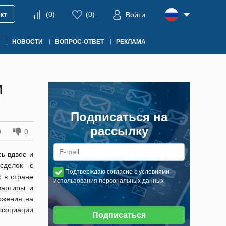
кт
(
0
)
(
0
)
Войти
НОВОСТИ
ВОПРОС-ОТВЕТ
РЕКЛАМА
И
Подписаться на
рассылку
0
0
ь вдвое и
сделок с
Подтверждаю согласие с условиями
 в стране
использования персональных данных
артиры и
ожения на
ссоциации
Подписаться