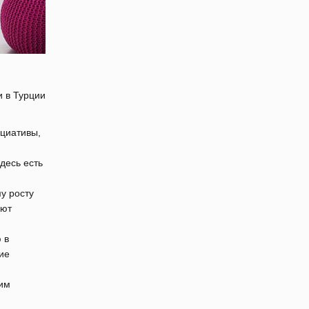
 в Турции
ициативы,
десь есть
у росту
ают
 в
ие
ким