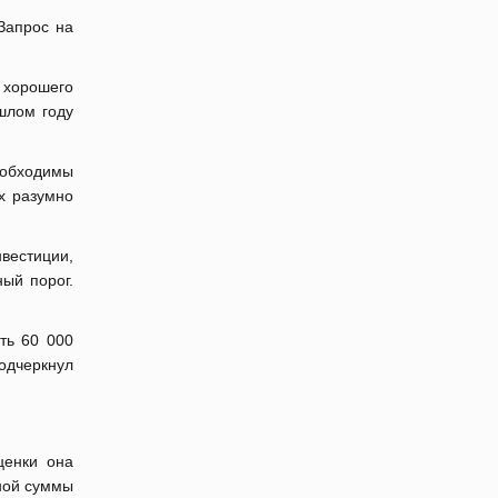
Запрос на
 хорошего
шлом году
еобходимы
х разумно
нвестиции,
ый порог.
ть 60 000
одчеркнул
ценки она
ьной суммы