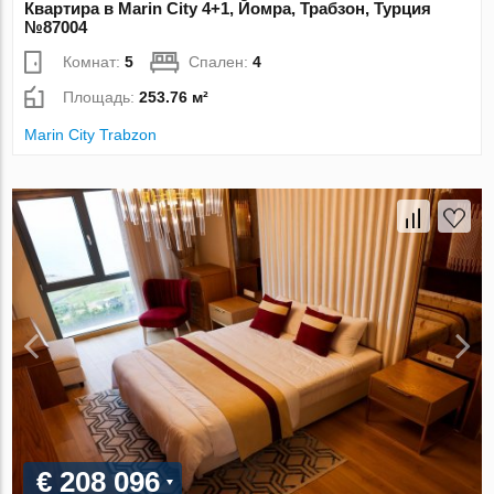
Квартира в Marin City 4+1, Йомра, Трабзон, Турция
№87004
Комнат:
5
Спален:
4
Площадь:
253.76 м²
Marin City Trabzon
€ 208 096