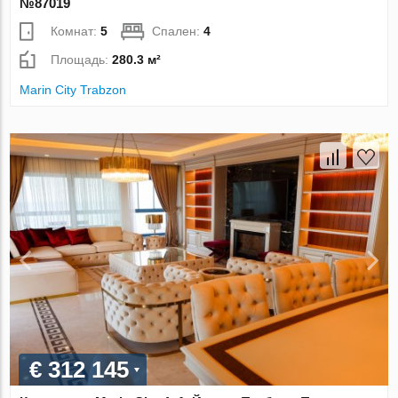
№87019
Комнат:
5
Спален:
4
Площадь:
280.3 м²
Marin City Trabzon
€ 312 145