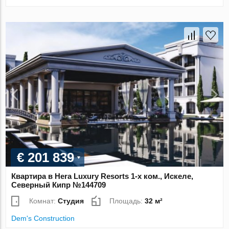
€ 201 839
Квартира в Hera Luxury Resorts 1-х ком., Искеле,
Северный Кипр №144709
Комнат:
Студия
Площадь:
32 м²
Dem's Construction