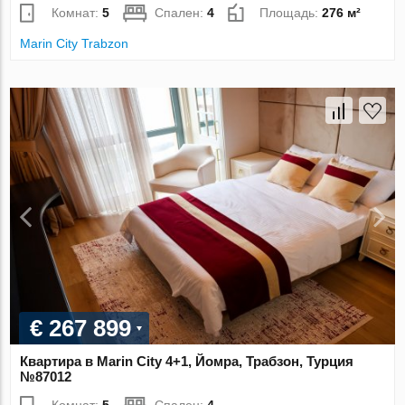
Комнат:
5
Спален:
4
Площадь:
276 м²
Marin City Trabzon
€ 267 899
Квартира в Marin City 4+1, Йомра, Трабзон, Турция
№87012
Комнат:
5
Спален:
4