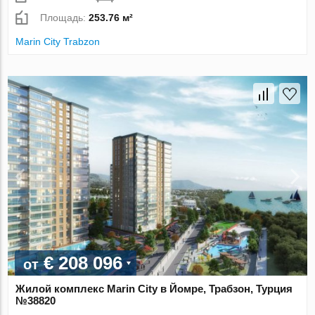
Площадь:
253.76 м²
Marin City Trabzon
€ 208 096
от
Жилой комплекс Marin City в Йомре, Трабзон, Турция
№38820