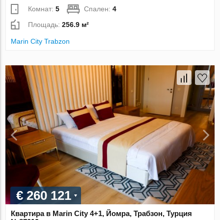
Комнат:
5
Спален:
4
Площадь:
256.9 м²
Marin City Trabzon
€ 260 121
Квартира в Marin City 4+1, Йомра, Трабзон, Турция