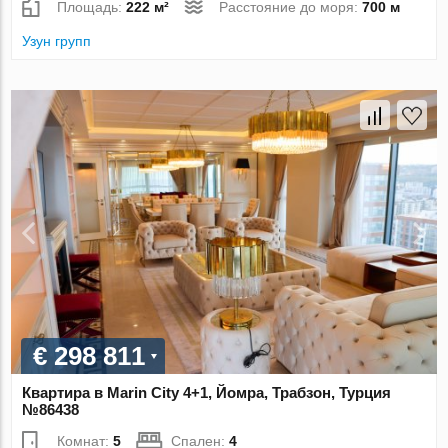
Площадь:
222 м²
Расстояние до моря:
700 м
Узун групп
€ 298 811
Квартира в Marin City 4+1, Йомра, Трабзон, Турция
№86438
Комнат:
5
Спален:
4