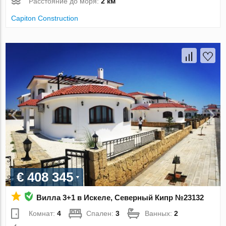
Расстояние до моря:
2 км
Capiton Construction
€ 408 345
Вилла 3+1 в Искеле, Северный Кипр №23132
Комнат:
4
Спален:
3
Ванных:
2