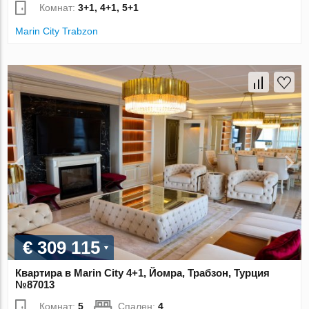
Комнат:
3+1, 4+1, 5+1
Marin City Trabzon
€ 309 115
Квартира в Marin City 4+1, Йомра, Трабзон, Турция
№87013
Комнат:
5
Спален:
4