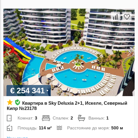
€ 254 341
Квартира в Sky Deluxia 2+1, Искеле, Северный
Кипр №23178
Комнат:
3
Спален:
2
Ванных:
1
Площадь:
114 м²
Расстояние до моря:
500 м