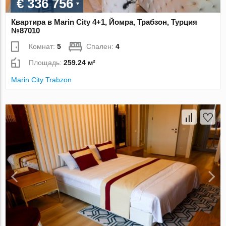
€ 336 756
Квартира в Marin City 4+1, Йомра, Трабзон, Турция
№87010
Комнат:
5
Спален:
4
Площадь:
259.24 м²
Marin City Trabzon