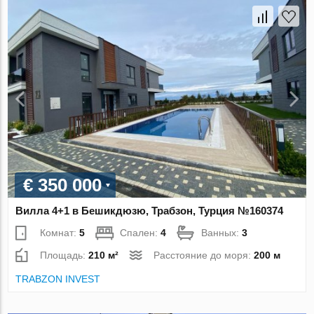
€ 350 000
Вилла 4+1 в Бешикдюзю, Трабзон, Турция №160374
Комнат:
5
Спален:
4
Ванных:
3
Площадь:
210 м²
Расстояние до моря:
200 м
TRABZON INVEST