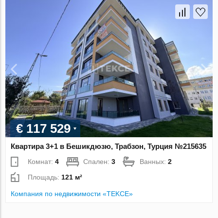
€ 117 529
Квартира 3+1 в Бешикдюзю, Трабзон, Турция №215635
Комнат:
4
Спален:
3
Ванных:
2
Площадь:
121 м²
Компания по недвижимости «TEKCE»