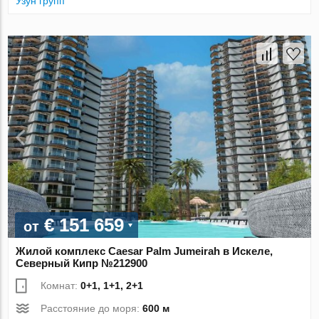
Узун групп
€ 151 659
от
Жилой комплекс Caesar Palm Jumeirah в Искеле,
Северный Кипр №212900
Комнат:
0+1, 1+1, 2+1
Расстояние до моря:
600 м