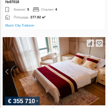
№87018
Комнат:
5
Спален:
4
Площадь:
277.82 м²
Marin City Trabzon
€ 355 710