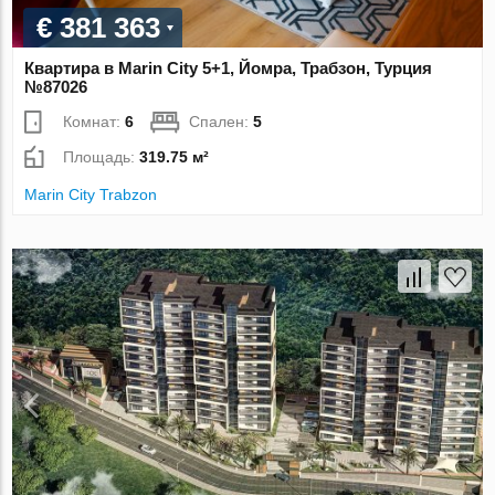
€ 381 363
Квартира в Marin City 5+1, Йомра, Трабзон, Турция
№87026
Комнат:
6
Спален:
5
Площадь:
319.75 м²
Marin City Trabzon