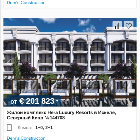
Dem's Construction
€ 201 823
от
Жилой комплекс Hera Luxury Resorts в Искеле,
Северный Кипр №144708
Комнат:
1+0, 2+1
Dem's Construction