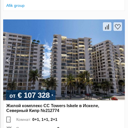
Afik group
€ 107 328
от
Жилой комплекс CC Towers Iskele в Искеле,
Северный Кипр №212774
Комнат:
0+1, 1+1, 2+1