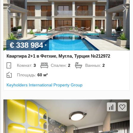
€ 338 984
Квартира 2+1 в Фетхие, Мугла, Турция №212972
Комнат:
3
Спален:
2
Ванных:
2
Площадь:
60 м²
Keyholders International Property Group