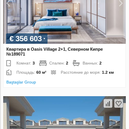
€ 356 603
Квартира в Oasis Village 2+1, Северном Кипре
№189071
Комнат:
3
Спален:
2
Ванных:
2
Площадь:
60 м²
Расстояние до моря:
1.2 км
Baştaşlar Group