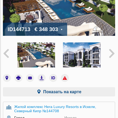
ID144713
€ 348 303
Показать на карте
Жилой комплекс Hera Luxury Resorts в Искеле,
Северный Кипр №144708
Город
Искеле