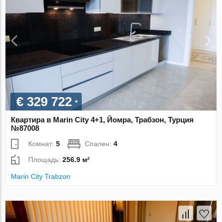
€ 329 722
Квартира в Marin City 4+1, Йомра, Трабзон, Турция
№87008
Комнат:
5
Спален:
4
Площадь:
256.9 м²
Marin City Trabzon