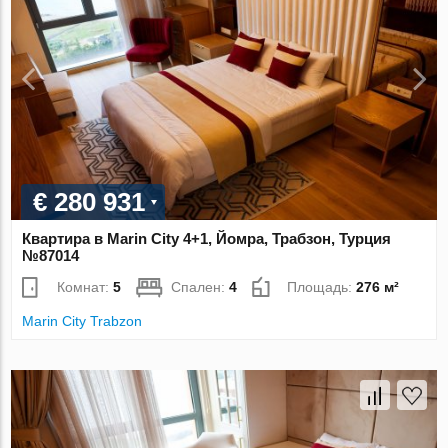
€ 280 931
Квартира в Marin City 4+1, Йомра, Трабзон, Турция
№87014
Комнат:
5
Спален:
4
Площадь:
276 м²
Marin City Trabzon