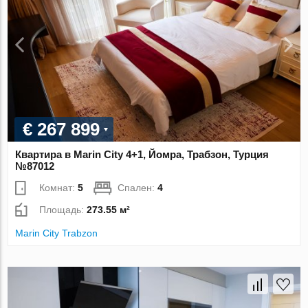
€ 267 899
Квартира в Marin City 4+1, Йомра, Трабзон, Турция
№87012
Комнат:
5
Спален:
4
Площадь:
273.55 м²
Marin City Trabzon