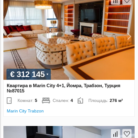
€ 312 145
Квартира в Marin City 4+1, Йомра, Трабзон, Турция
№87015
Комнат:
5
Спален:
4
Площадь:
276 м²
Marin City Trabzon