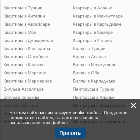
Квартиры в Турции
Квартиры в Аланье
Квартиры в Анталии
Квартиры в Махмутларе
Квартиры в Авсалларе
Квартиры в Каргыджаке
Квартиры в Оба
Квартиры в Кемере
Квартиры в Джикджилли
Квартиры в Фетхие
Квартиры в Коньяалты
Виллы в Турции
Квартиры в Стамбуле
Виллы в Аланье
Квартиры в Конаклы
Виллы в Махмутларе
Квартиры в Мерсине
Виллы в Оба
Квартиры в Мармарисе
Виллы в Каргыджаке
Виллы в Авсалларе
Пентхаусы в Турции
Виллы в Конаклы
Пентхаусы в Аланье
×
Виллы в Кестеле
Пентхаусы в Махмутларе
На этом сайте мы используем cookie-файлы. Продолжая
Виллы в Белеке
Пентхаусы в Оба
пользоваться сайтом, вы даете согласие на
Виллы в Фетхие
Пентхаусы в Джикджилли
использование этих файлов.
Принять