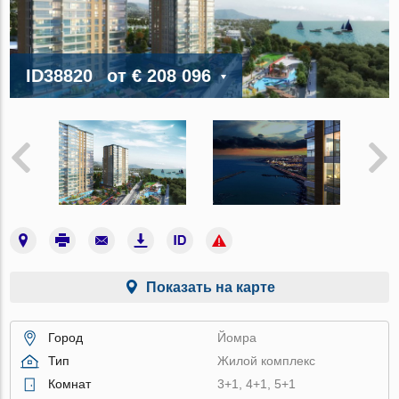
ID38820
от
€ 208 096
Показать на карте
Город
Йомра
Тип
Жилой комплекс
Комнат
3+1, 4+1, 5+1