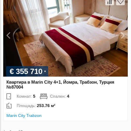
€ 355 710
Квартира в Marin City 4+1, Йомра, Трабзон, Турция
№87004
Комнат:
5
Спален:
4
Площадь:
253.76 м²
Marin City Trabzon