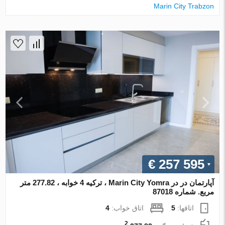
Marin City Trabzon
€ 257 595
آپارتمان در در Marin City Yomra ، ترکیه 4 خوابه ، 277.82 متر
مربع. شماره 87018
اتاقها:
5
اتاق خواب:
4
2