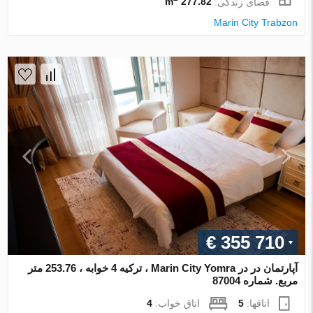
فضای زندگی:
277.82 m
Marin City Trabzon
€ 355 710
آپارتمان در در Marin City Yomra ، ترکیه 4 خوابه ، 253.76 متر
مربع. شماره 87004
اتاقها:
5
اتاق خواب:
4