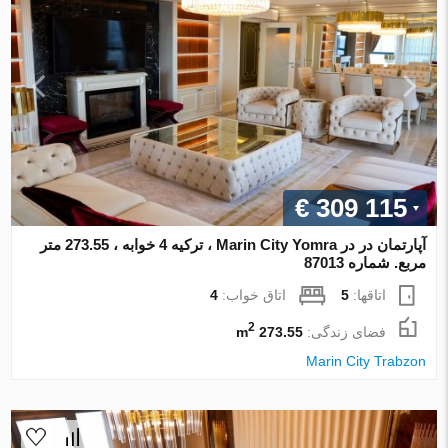
€ 309 115
آپارتمان در در Marin City Yomra ، ترکیه 4 خوابه ، 273.55 متر
مربع. شماره 87013
اتاقها:
5
اتاق خواب:
4
2
فضای زندگی:
273.55 m
Marin City Trabzon