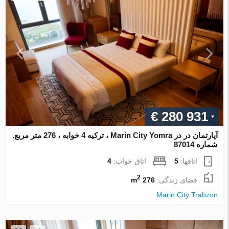
€ 280 931
آپارتمان در در Marin City Yomra ، ترکیه 4 خوابه ، 276 متر مربع.
شماره 87014
اتاقها:
5
اتاق خواب:
4
2
فضای زندگی:
276 m
Marin City Trabzon