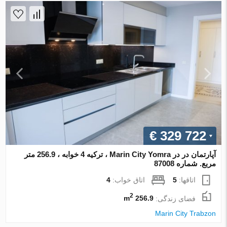
€ 329 722
آپارتمان در در Marin City Yomra ، ترکیه 4 خوابه ، 256.9 متر
مربع. شماره 87008
اتاقها:
5
اتاق خواب:
4
2
فضای زندگی:
256.9 m
Marin City Trabzon