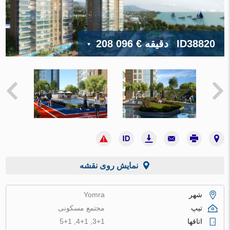
ID38820
دقیقه
€ 208 096
نمایش روی نقشه
شهر
Yomra
تیپ
مجتمع مسکونی
اتاقها
3+1, 4+1, 5+1