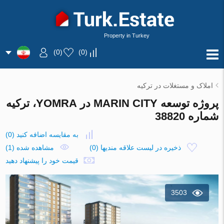
Property in Turkey
)
0
(
)
0
(
املاک و مستغلات در ترکیه
پروژه توسعه MARIN CITY در YOMRA، ترکیه
شماره 38820
به مقایسه اضافه کنید
(
0
)
ذخیره در لیست علاقه مندیها
(
0
)
مشاهده شده (1)
قیمت خود را پیشنهاد دهید
3503