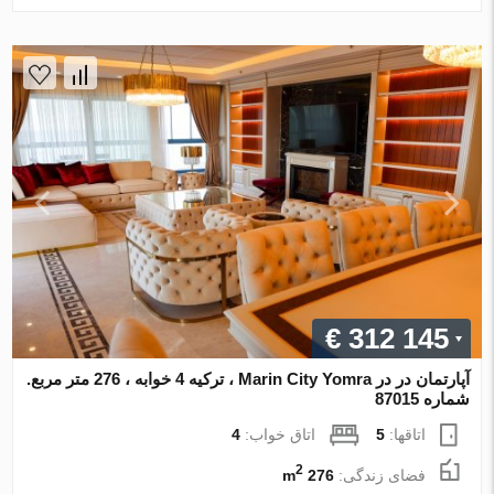
€ 312 145
آپارتمان در در Marin City Yomra ، ترکیه 4 خوابه ، 276 متر مربع.
شماره 87015
اتاقها:
5
اتاق خواب:
4
2
فضای زندگی:
276 m