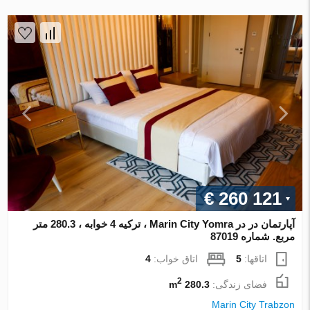
€ 260 121
آپارتمان در در Marin City Yomra ، ترکیه 4 خوابه ، 280.3 متر
مربع. شماره 87019
اتاقها:
5
اتاق خواب:
4
2
فضای زندگی:
280.3 m
Marin City Trabzon