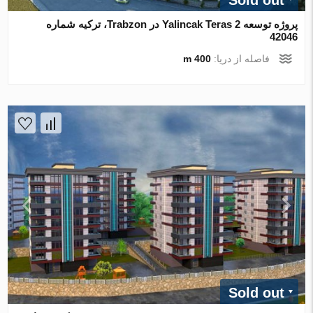
پروژه توسعه Yalincak Teras 2 در Trabzon، ترکیه شماره
42046
فاصله از دریا:
400 m
Sold out