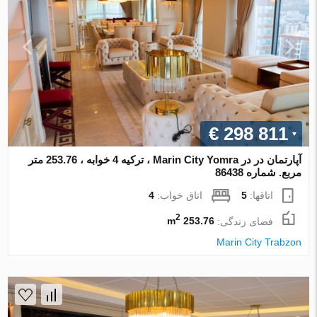
€ 298 811
آپارتمان در در Marin City Yomra ، ترکیه 4 خوابه ، 253.76 متر
مربع. شماره 86438
اتاقها:
5
اتاق خواب:
4
2
فضای زندگی:
253.76 m
Marin City Trabzon