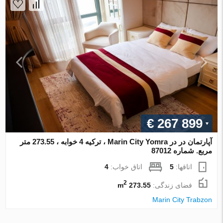
€ 267 899
آپارتمان در در Marin City Yomra ، ترکیه 4 خوابه ، 273.55 متر
مربع. شماره 87012
اتاقها:
5
اتاق خواب:
4
2
فضای زندگی:
273.55 m
Marin City Trabzon