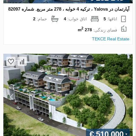
آپارتمان در Yalova ، ترکیه 4 خوابه ، 278 متر مربع. شماره 82097
اتاقها:
5
اتاق خواب:
4
حمام:
2
2
فضای زندگی:
278 m
TEKCE Real Estate
€ 510 000