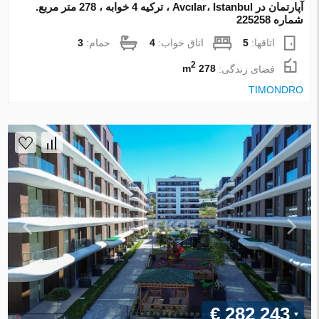
آپارتمان در Avcılar، Istanbul ، ترکیه 4 خوابه ، 278 متر مربع.
شماره 225258
اتاقها:
5
اتاق خواب:
4
حمام:
3
2
فضای زندگی:
278 m
TIMONDRO
€ 282 243