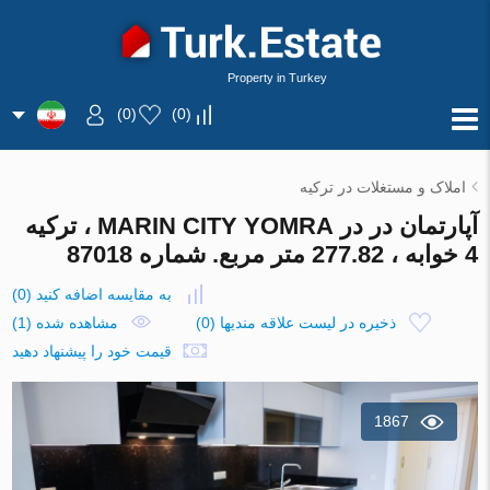
Property in Turkey
)
0
(
)
0
(
املاک و مستغلات در ترکیه
آپارتمان در در MARIN CITY YOMRA ، ترکیه
4 خوابه ، 277.82 متر مربع. شماره 87018
به مقایسه اضافه کنید
(
0
)
ذخیره در لیست علاقه مندیها
(
0
)
مشاهده شده (1)
قیمت خود را پیشنهاد دهید
1867