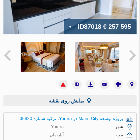
ID87018
€ 257 595
نمایش روی نقشه
پروژه توسعه Marin City در Yomra، ترکیه شماره 38820
شهر
Yomra
تیپ
آپارتمان