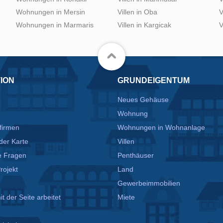
Wohnungen in Mersin
Villen in Oba
V
Wohnungen in Marmaris
Villen in Kargicak
V
ION
GRUNDEIGENTUM
Neues Gehäuse
Wohnung
firmen
Wohnungen in Wohnanlage
der Karte
Villen
te Fragen
Penthäuser
rojekt
Land
Gewerbeimmobilien
t der Seite arbeitet
Miete