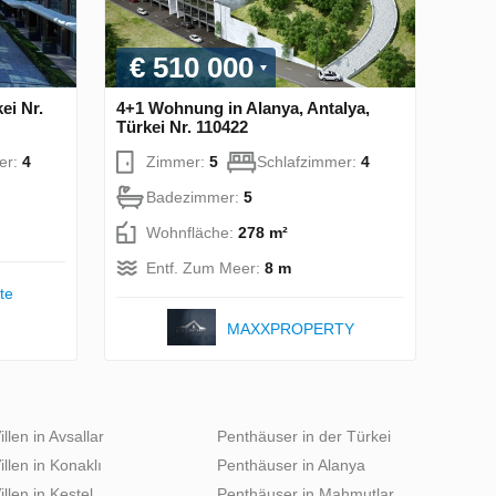
€ 510 000
ei Nr.
4+1 Wohnung in Alanya, Antalya,
Türkei Nr. 110422
er:
4
Zimmer:
5
Schlafzimmer:
4
Badezimmer:
5
Wohnfläche:
278 m²
Entf. Zum Meer:
8 m
te
MAXXPROPERTY
illen in Avsallar
Penthäuser in der Türkei
illen in Konaklı
Penthäuser in Alanya
illen in Kestel
Penthäuser in Mahmutlar