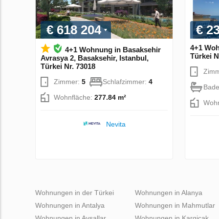
€ 618 204
€ 2
4+1 Wohn
4+1 Wohnung in Basaksehir
Türkei N
Avrasya 2, Basaksehir, Istanbul,
Türkei Nr. 73018
Zim
Zimmer:
5
Schlafzimmer:
4
Bade
Wohnfläche:
277.84 m²
Wohn
Nevita
Wohnungen in der Türkei
Wohnungen in Alanya
Wohnungen in Antalya
Wohnungen in Mahmutlar
Wohnungen in Avsallar
Wohnungen in Kargicak