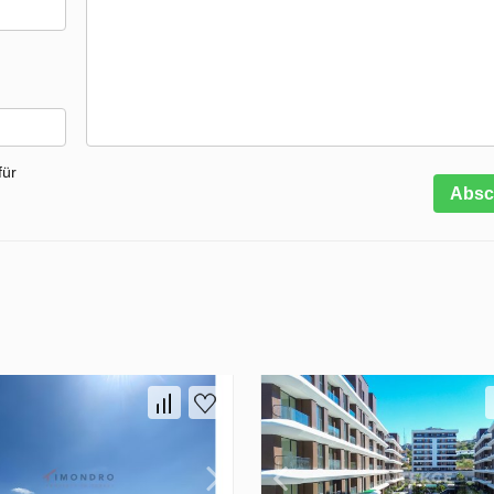
für
Absc