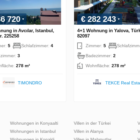
36 720
€ 282 243
ung in Avcılar, Istanbul,
4+1 Wohnung in Yalova, Türk
r. 225258
82097
mer:
5
Schlafzimmer:
4
Zimmer:
5
Schlafzimm
zimmer:
3
Badezimmer:
2
fläche:
278 m²
Wohnfläche:
278 m²
TIMONDRO
TEKCE Real Esta
Wohnungen in Konyaalti
Villen in der Türkei
V
Wohnungen in Istanbul
Villen in Alanya
V
Wohnungen in Konakli
Villen in Mahmutlar
V