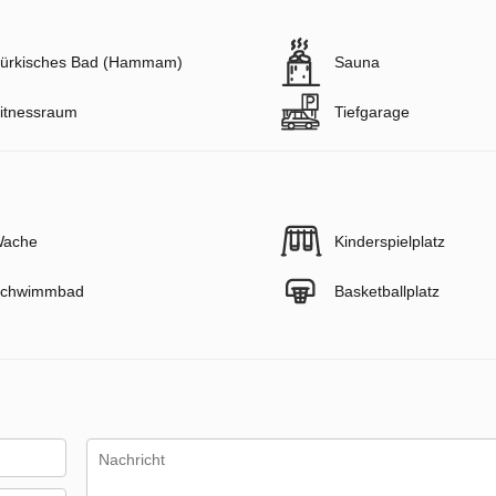
ürkisches Bad (Hammam)
Sauna
itnessraum
Tiefgarage
ache
Kinderspielplatz
chwimmbad
Basketballplatz