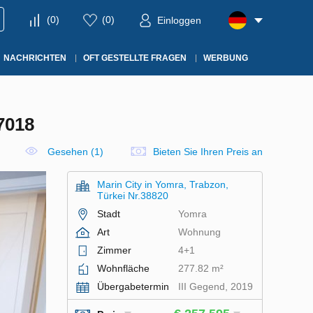
(
0
)
(
0
)
Einloggen
NACHRICHTEN
OFT GESTELLTE FRAGEN
WERBUNG
7018
Gesehen (1)
Bieten Sie Ihren Preis an
Marin City in Yomra, Trabzon,
Türkei Nr.38820
Stadt
Yomra
Art
Wohnung
Zimmer
4+1
Wohnfläche
277.82 m²
Übergabetermin
III Gegend, 2019