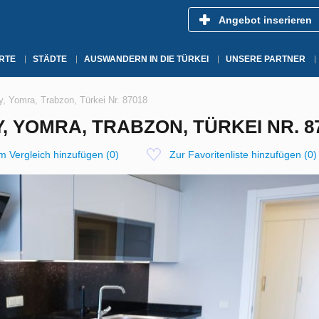
Angebot inserieren
RTE
STÄDTE
AUSWANDERN IN DIE TÜRKEI
UNSERE PARTNER
y, Yomra, Trabzon, Türkei Nr. 87018
, YOMRA, TRABZON, TÜRKEI NR. 8
m Vergleich hinzufügen
(
0
)
Zur Favoritenliste hinzufügen
(
0
)