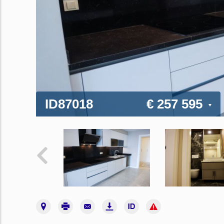
ID87018
€ 257 595