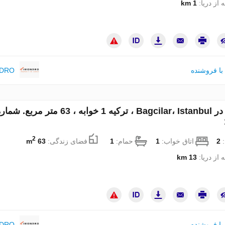
 از دریا:
1 km
با فروشنده
NDRO
آپارتمان در Bagcilar، Istanbul ، ترکیه 1 خوابه ، 63 متر مربع. ش
2
:
2
اتاق خواب:
1
حمام:
1
فضای زندگی:
63 m
 از دریا:
13 km
با فروشنده
NDRO