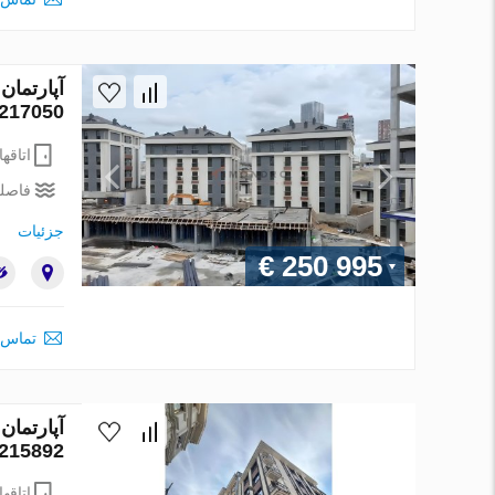
217050
اتاقها
فاصله
جزئیات
€ 250 995
تماس 
215892
اتاقها