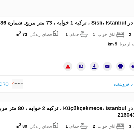
تر مربع. شماره 215986
2
:
2
اتاق خواب:
1
حمام:
1
فضای زندگی:
73 m
 از دریا:
5 km
با فروشنده
NDRO
آپارتمان در Küçükçekmece، Istanbul ، ترکیه 2 خوابه ، 
2
:
3
اتاق خواب:
2
حمام:
1
فضای زندگی:
80 m