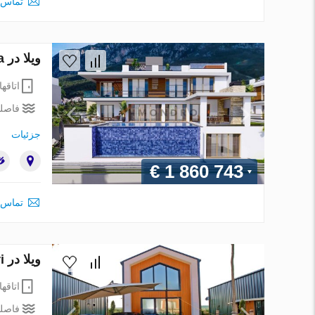
تماس 
ویلا در Lapta ، ترکیه 6 خوابه ، 725 متر مربع. شماره 151783
اتاقها
فاصله
جزئیات
€ 1 860 743
تماس 
ویلا در Silivri ، ترکیه 3 خوابه ، 110 متر مربع. شماره 161116
اتاقها
فاصله