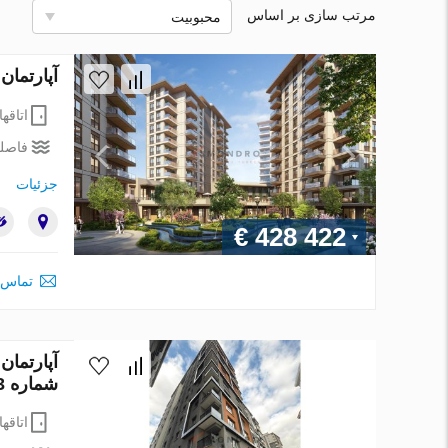
مرتب سازی بر اساس
محبوبیت
آپارتمان در Sisli، Istanbul ، ترکیه 1 خوابه ، 73 م
اتاقها
فاصله
جزئیات
€ 428 422
تماس 
شماره 216043
اتاقها