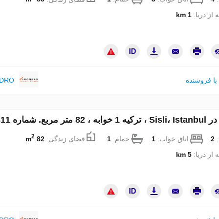
 از دریا:
1 km
با فروشنده
NDRO
تر مربع. شماره 215811
2
:
2
اتاق خواب:
1
حمام:
1
فضای زندگی:
82 m
 از دریا:
5 km