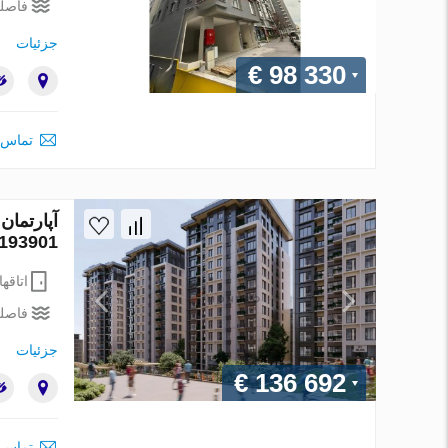
فاصله
جزئیات
€ 98 330
تماس 
193901
اتاقها
فاصله
جزئیات
€ 136 692
تماس 