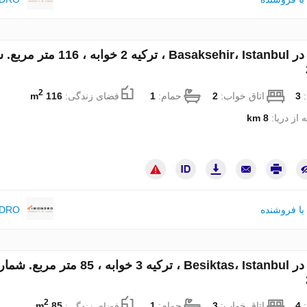
آپارتمان در Basaksehir، Istanbul ، ترکیه 2 خواب
2
:
3
اتاق خواب:
2
حمام:
1
فضای زندگی:
116 m
 از دریا:
8 km
با فروشنده
NDRO
آپارتمان در Besiktas، Istanbul ، ترکیه 3 خوابه ، 85 متر مربع. 
2
:
4
اتاق خواب:
3
حمام:
1
فضای زندگی:
85 m