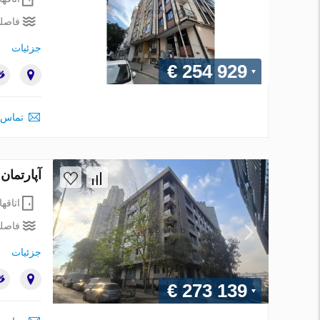
فاصله
جزئیات
€ 254 929
تماس 
آپارتمان در Sisli، Istanbul ، ترکیه 1 خوابه ، 82 م
اتاقها
فاصله
جزئیات
€ 273 139