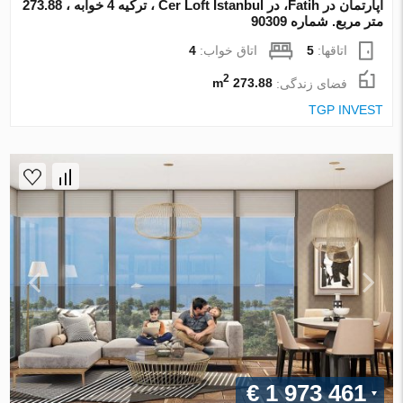
آپارتمان در Fatih، در Cer Loft Istanbul ، ترکیه 4 خوابه ، 273.88
متر مربع. شماره 90309
اتاقها:
5
اتاق خواب:
4
2
فضای زندگی:
273.88 m
TGP INVEST
€ 1 973 461