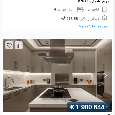
مربع. شماره 87012
اتاقها:
5
اتاق خواب:
4
2
فضای زندگی:
273.55 m
Marin City Trabzon
€ 1 900 644