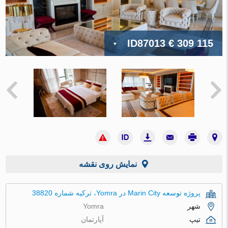
ID87013
€ 309 115
نمایش روی نقشه
پروژه توسعه Marin City در Yomra، ترکیه شماره 38820
شهر
Yomra
تیپ
آپارتمان