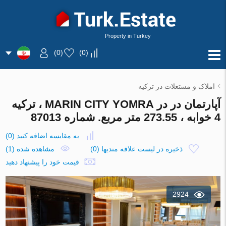
Property in Turkey
)
0
(
)
0
(
املاک و مستغلات در ترکیه
آپارتمان در در MARIN CITY YOMRA ، ترکیه
4 خوابه ، 273.55 متر مربع. شماره 87013
به مقایسه اضافه کنید
(
0
)
ذخیره در لیست علاقه مندیها
(
0
)
مشاهده شده (1)
قیمت خود را پیشنهاد دهید
2924