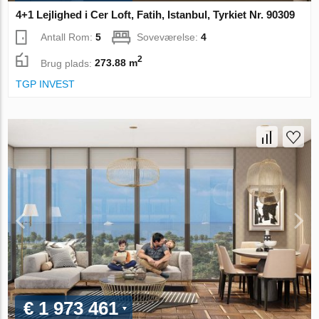
4+1 Lejlighed i Cer Loft, Fatih, Istanbul, Tyrkiet Nr. 90309
Antall Rom:
5
Soveværelse:
4
2
Brug plads:
273.88 m
TGP INVEST
€ 1 973 461