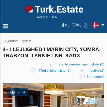
Property in Turkey
(
0
)
(
0
)
Ejendom i Tyrkiet
4+1 LEJLIGHED I MARIN CITY, YOMRA,
TRABZON, TYRKIET NR. 87013
Tilføj til sammenligningsliste
(
0
)
Tilføj til favoritliste
(
0
)
Indstille (1)
Udbudspris
2924