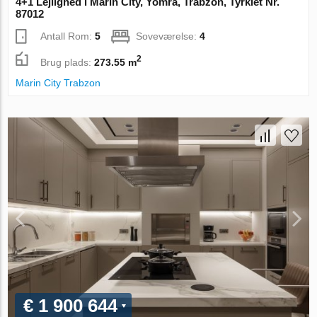
4+1 Lejlighed i Marin City, Yomra, Trabzon, Tyrkiet Nr.
87012
Antall Rom:
5
Soveværelse:
4
2
Brug plads:
273.55 m
Marin City Trabzon
€ 1 900 644