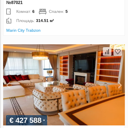
№87021
Комнат:
6
Спален:
5
Площадь:
314.51 м²
Marin City Trabzon
€ 427 588