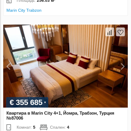
Площадь:
256.03 м²
Marin City Trabzon
€ 355 685
Квартира в Marin City 4+1, Йомра, Трабзон, Турция
№87006
Комнат:
5
Спален:
4