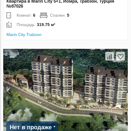
Квартира в Marin City 5+1, Йомра, Трабзон, Турция
№87026
Комнат:
6
Спален:
5
Площадь:
319.75 м²
Marin City Trabzon
Нет в продаже