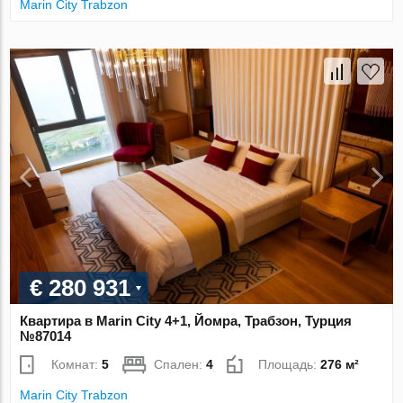
Marin City Trabzon
€ 280 931
Квартира в Marin City 4+1, Йомра, Трабзон, Турция
№87014
Комнат:
5
Спален:
4
Площадь:
276 м²
Marin City Trabzon