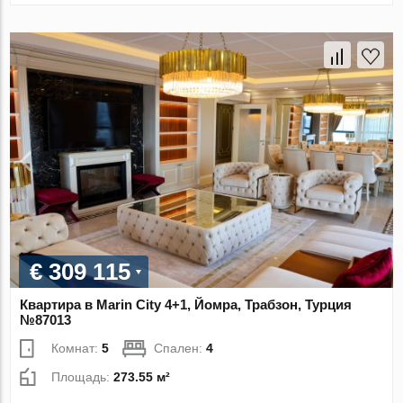
€ 309 115
Квартира в Marin City 4+1, Йомра, Трабзон, Турция
№87013
Комнат:
5
Спален:
4
Площадь:
273.55 м²