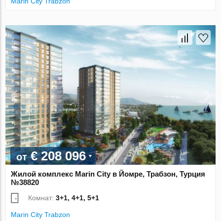
Marin City Trabzon
€ 208 096
от
Жилой комплекс Marin City в Йомре, Трабзон, Турция
№38820
Комнат:
3+1, 4+1, 5+1
Marin City Trabzon