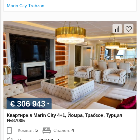
Marin City Trabzon
€ 306 943
Квартира в Marin City 4+1, Йомра, Трабзон, Турция
№87005
Комнат:
5
Спален:
4