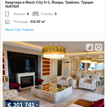
Квартира в Marin City 5+1, Йомра, Трабзон, Турция
№87024
Комнат:
6
Спален:
5
Площадь:
316.82 м²
Marin City Trabzon
€ 301 741