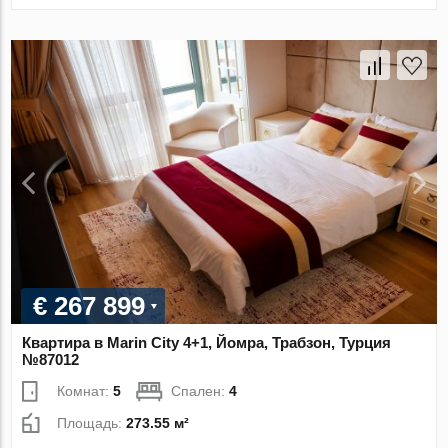
€ 267 899
Квартира в Marin City 4+1, Йомра, Трабзон, Турция
№87012
Комнат:
5
Спален:
4
Площадь:
273.55 м²