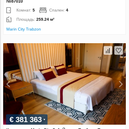
№87010
Комнат:
5
Спален:
4
Площадь:
259.24 м²
Marin City Trabzon
€ 381 363