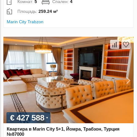
Комнат:
5
Спален:
4
Площадь:
259.24 м²
Marin City Trabzon
€ 427 588
Квартира в Marin City 5+1, Йомра, Трабзон, Турция
№87000