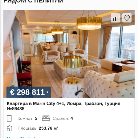
РЯДОМ С ПЕЛИТЛИ
€ 298 811
Квартира в Marin City 4+1, Йомра, Трабзон, Турция
№86438
Комнат:
5
Спален:
4
Площадь:
253.76 м²