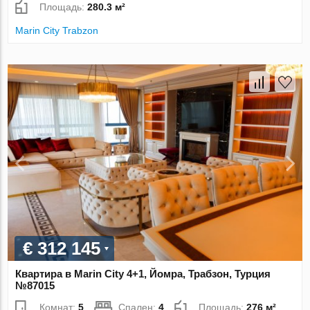
Площадь:
280.3 м²
Marin City Trabzon
€ 312 145
Квартира в Marin City 4+1, Йомра, Трабзон, Турция
№87015
Комнат:
5
Спален:
4
Площадь:
276 м²