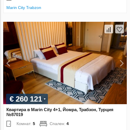
Marin City Trabzon
€ 260 121
Квартира в Marin City 4+1, Йомра, Трабзон, Турция
№87019
Комнат:
5
Спален:
4