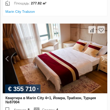
Площадь:
277.82 м²
Marin City Trabzon
€ 355 710
Квартира в Marin City 4+1, Йомра, Трабзон, Турция
№87004
Комнат:
5
Спален:
4