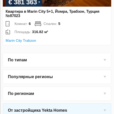
€ 381 363
Квартира в Marin City 5+1, Йомра, Трабзон, Турция
№87023
Комнат:
6
Спален:
5
Площадь:
316.82 м²
Marin City Trabzon
По типам
Популярные регионы
По регионам
От застройщика Yekta Homes