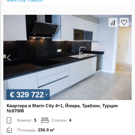
€ 329 722
Квартира в Marin City 4+1, Йомра, Трабзон, Турция
№87008
Комнат:
5
Спален:
4
Площадь:
256.9 м²