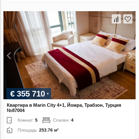
€ 355 710
Квартира в Marin City 4+1, Йомра, Трабзон, Турция
№87004
Комнат:
5
Спален:
4
Площадь:
253.76 м²