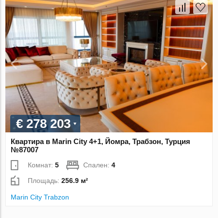
€ 278 203
Квартира в Marin City 4+1, Йомра, Трабзон, Турция
№87007
Комнат:
5
Спален:
4
Площадь:
256.9 м²
Marin City Trabzon