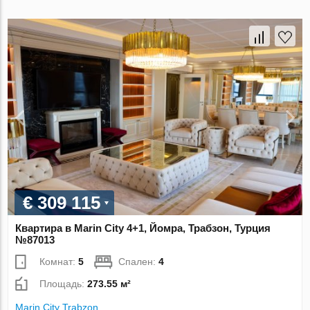
€ 309 115
Квартира в Marin City 4+1, Йомра, Трабзон, Турция
№87013
Комнат:
5
Спален:
4
Площадь:
273.55 м²
Marin City Trabzon