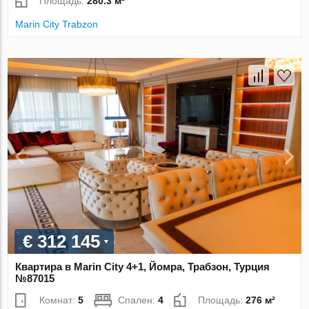
Площадь:
280.3 м²
Marin City Trabzon
€ 312 145
Квартира в Marin City 4+1, Йомра, Трабзон, Турция
№87015
Комнат:
5
Спален:
4
Площадь:
276 м²