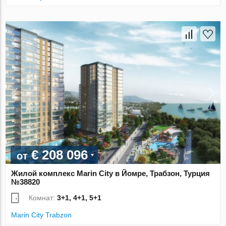
€ 208 096
от
Жилой комплекс Marin City в Йомре, Трабзон, Турция
№38820
Комнат:
3+1, 4+1, 5+1
Marin City Trabzon