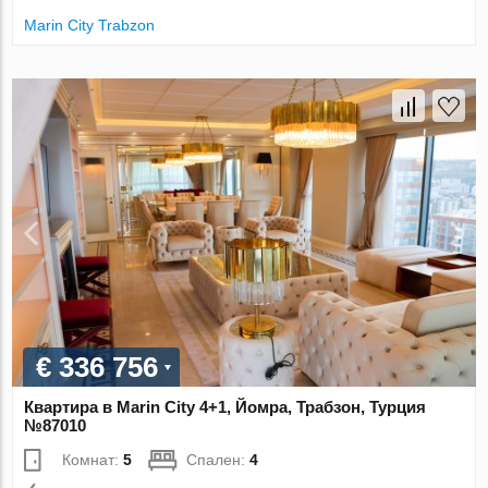
Marin City Trabzon
€ 336 756
Квартира в Marin City 4+1, Йомра, Трабзон, Турция
№87010
Комнат:
5
Спален:
4