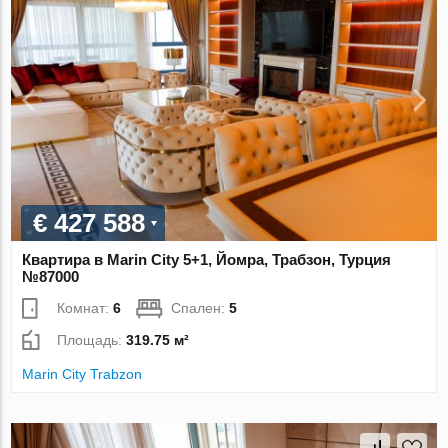
€ 427 588
Квартира в Marin City 5+1, Йомра, Трабзон, Турция
№87000
Комнат:
6
Спален:
5
Площадь:
319.75 м²
Marin City Trabzon