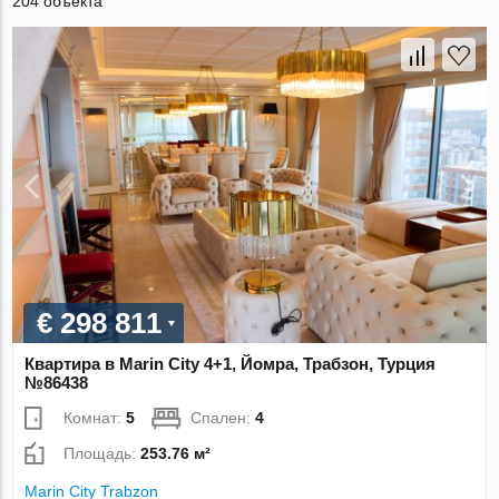
204 объекта
€ 298 811
Квартира в Marin City 4+1, Йомра, Трабзон, Турция
№86438
Комнат:
5
Спален:
4
Площадь:
253.76 м²
Marin City Trabzon