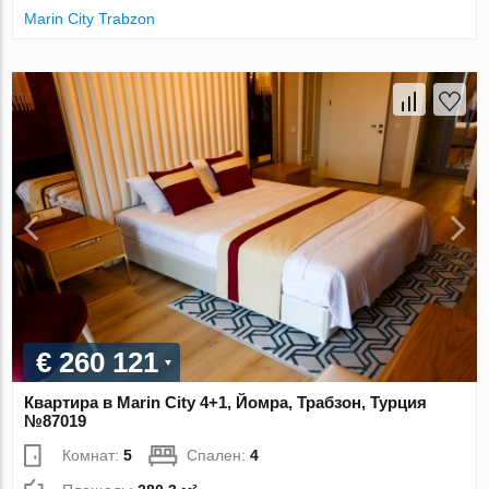
Marin City Trabzon
€ 260 121
Квартира в Marin City 4+1, Йомра, Трабзон, Турция
№87019
Комнат:
5
Спален:
4