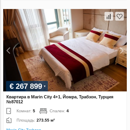
€ 267 899
Квартира в Marin City 4+1, Йомра, Трабзон, Турция
№87012
Комнат:
5
Спален:
4
Площадь:
273.55 м²
Marin City Trabzon