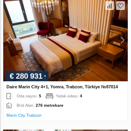
€ 280 931
Daire Marin City 4+1, Yomra, Trabzon, Türkiye №87014
Oda sayısı:
5
Yatak odası:
4
Brüt Alan:
276 metrekare
Marin City Trabzon