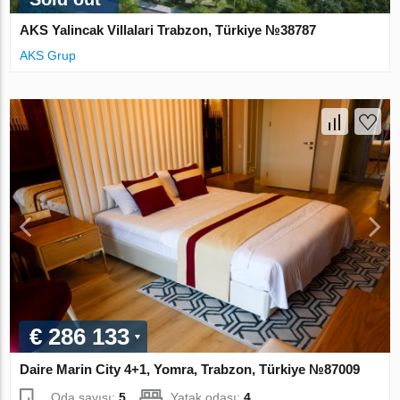
AKS Yalincak Villalari Trabzon, Türkiye №38787
AKS Grup
€ 286 133
Daire Marin City 4+1, Yomra, Trabzon, Türkiye №87009
Oda sayısı:
5
Yatak odası:
4