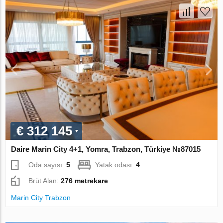
€ 312 145
Daire Marin City 4+1, Yomra, Trabzon, Türkiye №87015
Oda sayısı:
5
Yatak odası:
4
Brüt Alan:
276 metrekare
Marin City Trabzon