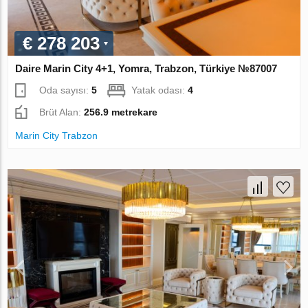
€ 278 203
Daire Marin City 4+1, Yomra, Trabzon, Türkiye №87007
Oda sayısı:
5
Yatak odası:
4
Brüt Alan:
256.9 metrekare
Marin City Trabzon