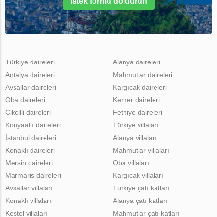
İstek formu doldurun
Türkiye daireleri
Alanya daireleri
Antalya daireleri
Mahmutlar daireleri
Avsallar daireleri
Kargıcak daireleri
Oba daireleri
Kemer daireleri
Cikcilli daireleri
Fethiye daireleri
Konyaaltı daireleri
Türkiye villaları
İstanbul daireleri
Alanya villaları
Konaklı daireleri
Mahmutlar villaları
Mersin daireleri
Oba villaları
Marmaris daireleri
Kargıcak villaları
Avsallar villaları
Türkiye çatı katları
Konaklı villaları
Alanya çatı katları
Kestel villaları
Mahmutlar çatı katları