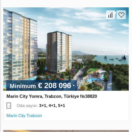
€ 208 096
Minimum
Marin City Yomra, Trabzon, Türkiye №38820
Oda sayısı:
3+1, 4+1, 5+1
Marin City Trabzon