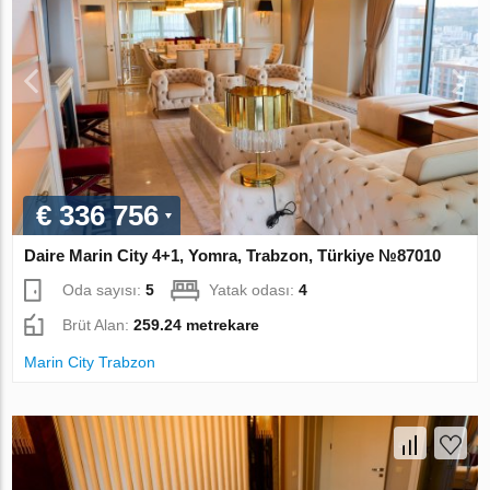
€ 336 756
Daire Marin City 4+1, Yomra, Trabzon, Türkiye №87010
Oda sayısı:
5
Yatak odası:
4
Brüt Alan:
259.24 metrekare
Marin City Trabzon