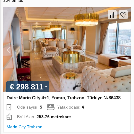
204 emlak
€ 298 811
Daire Marin City 4+1, Yomra, Trabzon, Türkiye №86438
Oda sayısı:
5
Yatak odası:
4
Brüt Alan:
253.76 metrekare
Marin City Trabzon