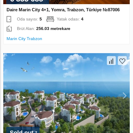
Daire Marin City 4+1, Yomra, Trabzon, Türkiye №87006
Oda sayısı:
5
Yatak odası:
4
Brüt Alan:
256.03 metrekare
Marin City Trabzon
Sold out