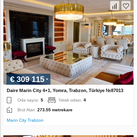
€ 309 115
Daire Marin City 4+1, Yomra, Trabzon, Türkiye №87013
Oda sayısı:
5
Yatak odası:
4
Brüt Alan:
273.55 metrekare
Marin City Trabzon