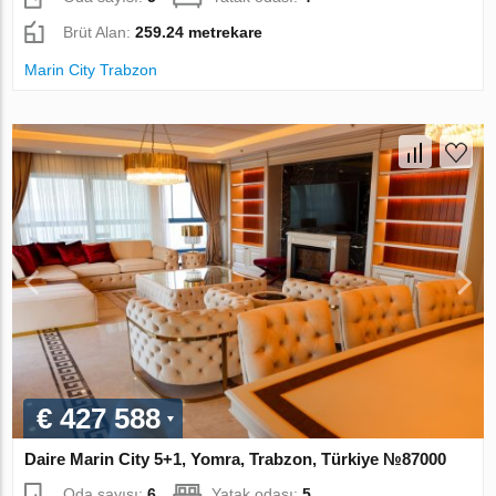
Brüt Alan:
259.24 metrekare
Marin City Trabzon
€ 427 588
Daire Marin City 5+1, Yomra, Trabzon, Türkiye №87000
Oda sayısı:
6
Yatak odası:
5