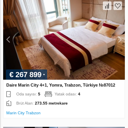
€ 267 899
Daire Marin City 4+1, Yomra, Trabzon, Türkiye №87012
Oda sayısı:
5
Yatak odası:
4
Brüt Alan:
273.55 metrekare
Marin City Trabzon