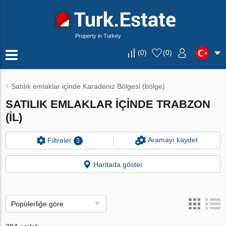
Property in Turkey
(
0
)
(
0
)
Satılık emlaklar içinde Karadeniz Bölgesi (bölge)
SATILIK EMLAKLAR IÇINDE TRABZON
(IL)
Aramayı kaydet
Filtreler
3
Haritada göster
Popülerliğe göre