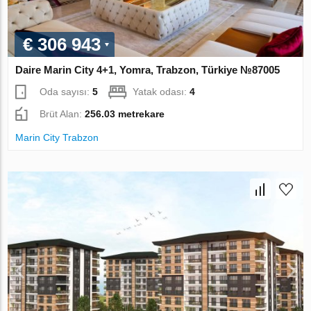
€ 306 943
Daire Marin City 4+1, Yomra, Trabzon, Türkiye №87005
Oda sayısı:
5
Yatak odası:
4
Brüt Alan:
256.03 metrekare
Marin City Trabzon