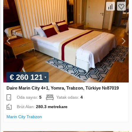
€ 260 121
Daire Marin City 4+1, Yomra, Trabzon, Türkiye №87019
Oda sayısı:
5
Yatak odası:
4
Brüt Alan:
280.3 metrekare
Marin City Trabzon