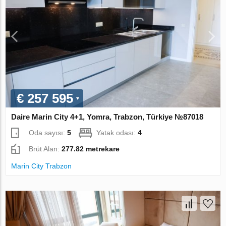
€ 257 595
Daire Marin City 4+1, Yomra, Trabzon, Türkiye №87018
Oda sayısı:
5
Yatak odası:
4
Brüt Alan:
277.82 metrekare
Marin City Trabzon