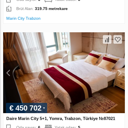
Brüt Alan:
319.75 metrekare
Marin City Trabzon
€ 450 702
Daire Marin City 5+1, Yomra, Trabzon, Türkiye №87021
Oda sayısı:
6
Yatak odası:
5