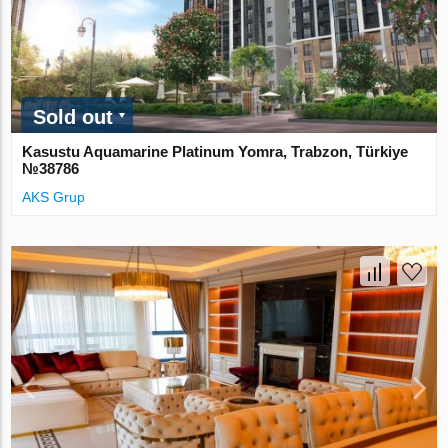
Sold out
Kasustu Aquamarine Platinum Yomra, Trabzon, Türkiye
№38786
AKS Grup