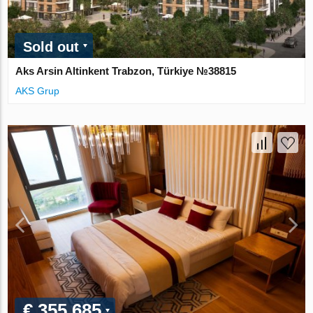
Sold out
Aks Arsin Altinkent Trabzon, Türkiye №38815
AKS Grup
€ 355 685