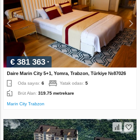
€ 381 363
Daire Marin City 5+1, Yomra, Trabzon, Türkiye №87026
Oda sayısı:
6
Yatak odası:
5
Brüt Alan:
319.75 metrekare
Marin City Trabzon