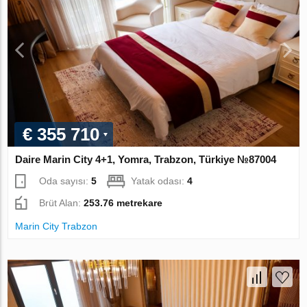
€ 355 710
Daire Marin City 4+1, Yomra, Trabzon, Türkiye №87004
Oda sayısı:
5
Yatak odası:
4
Brüt Alan:
253.76 metrekare
Marin City Trabzon