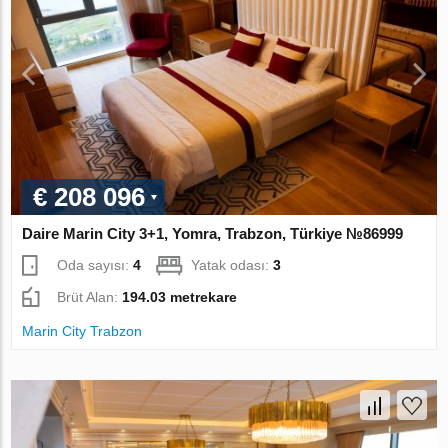
€ 208 096
Daire Marin City 3+1, Yomra, Trabzon, Türkiye №86999
Oda sayısı:
4
Yatak odası:
3
Brüt Alan:
194.03 metrekare
Marin City Trabzon