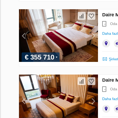
Daire 
Oda 
Daha faz
€ 355 710
Şirket
Daire 
Oda 
Daha faz