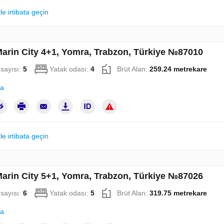
le irtibata geçin
Marin City 4+1, Yomra, Trabzon, Türkiye №87010
sayısı:
5
Yatak odası:
4
Brüt Alan:
259.24 metrekare
la
le irtibata geçin
Marin City 5+1, Yomra, Trabzon, Türkiye №87026
sayısı:
6
Yatak odası:
5
Brüt Alan:
319.75 metrekare
la