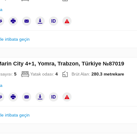
la
le irtibata geçin
Marin City 4+1, Yomra, Trabzon, Türkiye №87019
sayısı:
5
Yatak odası:
4
Brüt Alan:
280.3 metrekare
la
le irtibata geçin