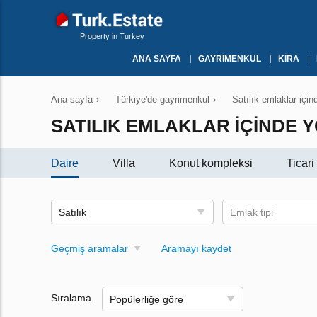
Property in Turkey
ANA SAYFA
GAYRIMENKUL
KIRA
Ana sayfa
›
Türkiye'de gayrimenkul
›
Satılık emlaklar içi
SATILIK EMLAKLAR IÇINDE 
Daire
Villa
Konut kompleksi
Ticar
Satılık
Emlak tipi
Geçmiş aramalar
Aramayı kaydet
Sıralama
Popülerliğe göre