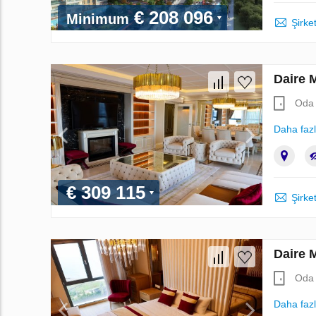
€ 208 096
Minimum
Şirket
Daire 
Oda 
Daha faz
€ 309 115
Şirket
Daire 
Oda 
Daha faz