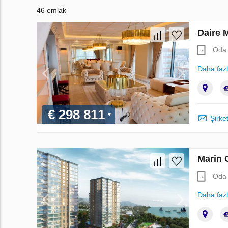
46 emlak
Daire 
Oda 
Daha faz
€ 298 811
Şirket
Marin 
Oda 
Daha faz