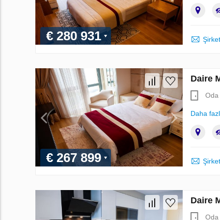
€ 280 931
Şirket
Daire 
Oda 
Daha faz
€ 267 899
Şirket
Daire 
Oda 