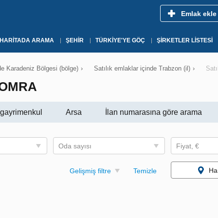
Emlak ekle
HARITADA ARAMA
ŞEHIR
TÜRKIYE'YE GÖÇ
ŞIRKETLER LISTESI
nde Karadeniz Bölgesi (bölge)
›
Satılık emlaklar içinde Trabzon (il)
›
Satı
YOMRA
i gayrimenkul
Arsa
İlan numarasına göre arama
Oda sayısı
Fiyat, €
Ha
Gelişmiş filtre
Temizle