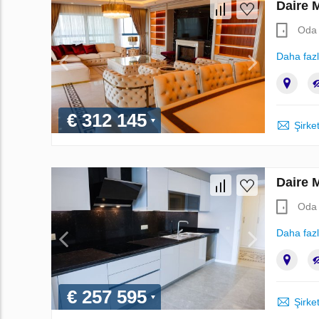
Daire 
Oda 
Daha faz
€ 312 145
Şirket
Daire 
Oda 
Daha faz
€ 257 595
Şirket