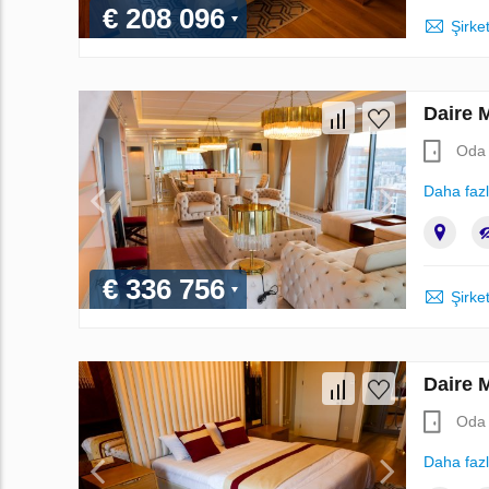
€ 208 096
Şirket
Daire 
Oda 
Daha faz
€ 336 756
Şirket
Daire 
Oda 
Daha faz