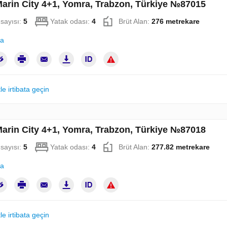
Marin City 4+1, Yomra, Trabzon, Türkiye №87015
sayısı:
5
Yatak odası:
4
Brüt Alan:
276 metrekare
la
le irtibata geçin
Marin City 4+1, Yomra, Trabzon, Türkiye №87018
sayısı:
5
Yatak odası:
4
Brüt Alan:
277.82 metrekare
la
le irtibata geçin