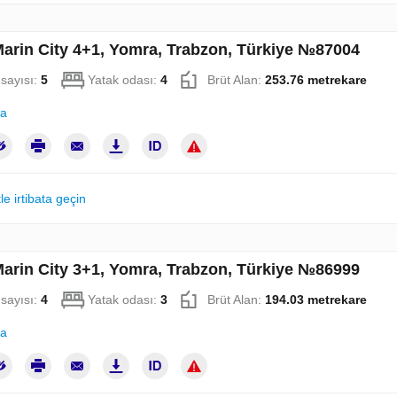
Marin City 4+1, Yomra, Trabzon, Türkiye №87004
sayısı:
5
Yatak odası:
4
Brüt Alan:
253.76 metrekare
la
le irtibata geçin
Marin City 3+1, Yomra, Trabzon, Türkiye №86999
sayısı:
4
Yatak odası:
3
Brüt Alan:
194.03 metrekare
la