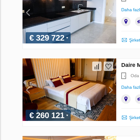
Daha faz
€ 329 722
Şirket
Daire 
Oda 
Daha faz
€ 260 121
Şirket