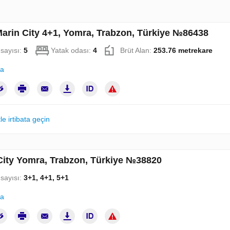
Marin City 4+1, Yomra, Trabzon, Türkiye №86438
sayısı:
5
Yatak odası:
4
Brüt Alan:
253.76 metrekare
la
le irtibata geçin
City Yomra, Trabzon, Türkiye №38820
sayısı:
3+1, 4+1, 5+1
la