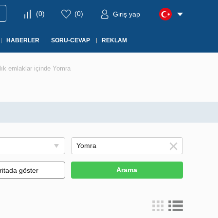
(
0
)
(
0
)
Giriş yap
HABERLER
SORU-CEVAP
REKLAM
lık emlaklar içinde Yomra
Arama
ritada göster