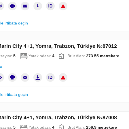
le irtibata geçin
Marin City 4+1, Yomra, Trabzon, Türkiye №87012
sayısı:
5
Yatak odası:
4
Brüt Alan:
273.55 metrekare
la
le irtibata geçin
Marin City 4+1, Yomra, Trabzon, Türkiye №87008
sayısı:
5
Yatak odası:
4
Brüt Alan:
256.9 metrekare