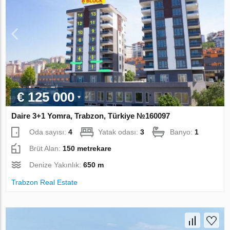
€ 125 000
Daire 3+1 Yomra, Trabzon, Türkiye №160097
Oda sayısı:
4
Yatak odası:
3
Banyo:
1
Brüt Alan:
150 metrekare
Denize Yakınlık:
650 m
Trabzon Real Estate