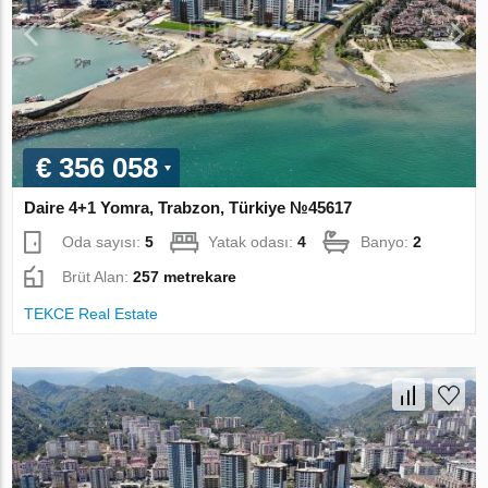
€ 356 058
Daire 4+1 Yomra, Trabzon, Türkiye №45617
Oda sayısı:
5
Yatak odası:
4
Banyo:
2
Brüt Alan:
257 metrekare
TEKCE Real Estate