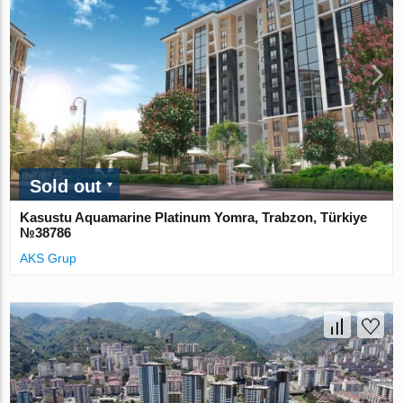
Sold out
Kasustu Aquamarine Platinum Yomra, Trabzon, Türkiye
№38786
AKS Grup