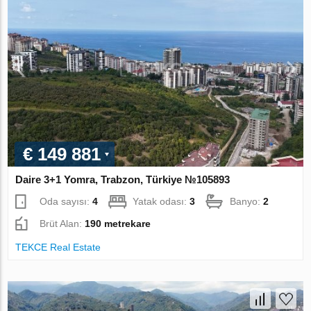
€ 149 881
Daire 3+1 Yomra, Trabzon, Türkiye №105893
Oda sayısı:
4
Yatak odası:
3
Banyo:
2
Brüt Alan:
190 metrekare
TEKCE Real Estate