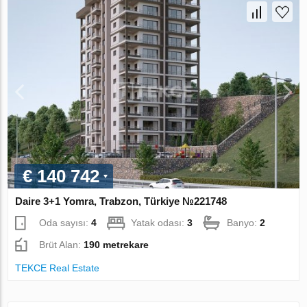
€ 140 742
Daire 3+1 Yomra, Trabzon, Türkiye №221748
Oda sayısı:
4
Yatak odası:
3
Banyo:
2
Brüt Alan:
190 metrekare
TEKCE Real Estate