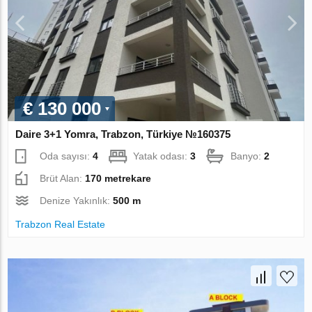
€ 130 000
Daire 3+1 Yomra, Trabzon, Türkiye №160375
Oda sayısı:
4
Yatak odası:
3
Banyo:
2
Brüt Alan:
170 metrekare
Denize Yakınlık:
500 m
Trabzon Real Estate