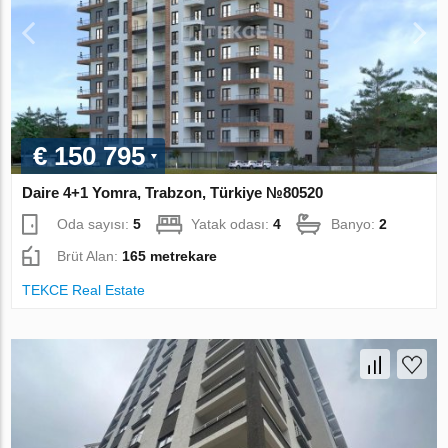
€ 150 795
Daire 4+1 Yomra, Trabzon, Türkiye №80520
Oda sayısı:
5
Yatak odası:
4
Banyo:
2
Brüt Alan:
165 metrekare
TEKCE Real Estate