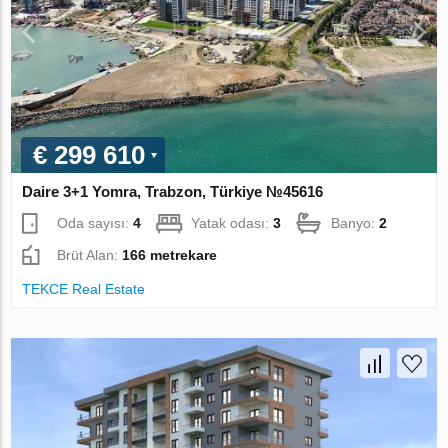
€ 299 610
Daire 3+1 Yomra, Trabzon, Türkiye №45616
Oda sayısı:
4
Yatak odası:
3
Banyo:
2
Brüt Alan:
166 metrekare
TEKCE Real Estate