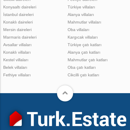
Konyaaltı daireleri
Türkiye villaları
İstanbul daireleri
Alanya villaları
Konaklı daireleri
Mahmutlar villaları
Mersin daireleri
Oba villaları
Marmaris daireleri
Kargıcak villaları
Avsallar villaları
Türkiye çatı katları
Konaklı villaları
Alanya çatı katları
Kestel villaları
Mahmutlar çatı katları
Belek villaları
Oba çatı katları
Fethiye villaları
Cikcilli çatı katları