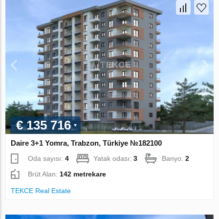
€ 135 716
Daire 3+1 Yomra, Trabzon, Türkiye №182100
Oda sayısı:
4
Yatak odası:
3
Banyo:
2
Brüt Alan:
142 metrekare
TEKCE Real Estate