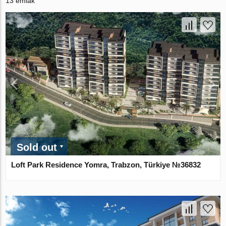
13 emlak
Sold out
Loft Park Residence Yomra, Trabzon, Türkiye №36832