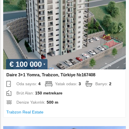
€ 100 000
Daire 3+1 Yomra, Trabzon, Türkiye №167408
Oda sayısı:
4
Yatak odası:
3
Banyo:
2
Brüt Alan:
150 metrekare
Denize Yakınlık:
500 m
Trabzon Real Estate