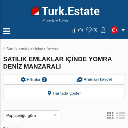
Property in Turkey
(
0
)
(
0
)
Satılık emlaklar içinde Yomra
SATILIK EMLAKLAR IÇINDE YOMRA
DENIZ MANZARALI
Aramayı kaydet
Filtreler
3
Haritada göster
Popülerliğe göre