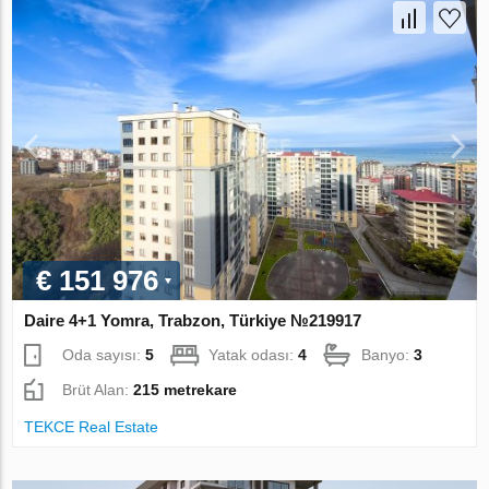
€ 151 976
Daire 4+1 Yomra, Trabzon, Türkiye №219917
Oda sayısı:
5
Yatak odası:
4
Banyo:
3
Brüt Alan:
215 metrekare
TEKCE Real Estate