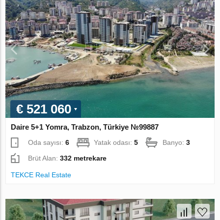
€ 521 060
Daire 5+1 Yomra, Trabzon, Türkiye №99887
Oda sayısı:
6
Yatak odası:
5
Banyo:
3
Brüt Alan:
332 metrekare
TEKCE Real Estate