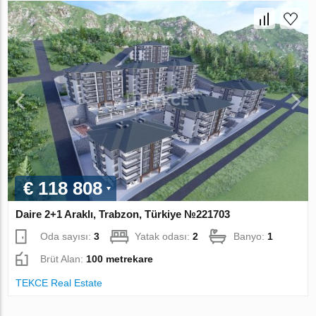
€ 118 808
Daire 2+1 Araklı, Trabzon, Türkiye №221703
Oda sayısı:
3
Yatak odası:
2
Banyo:
1
Brüt Alan:
100 metrekare
TEKCE Real Estate