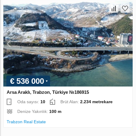
€ 536 000
Arsa Araklı, Trabzon, Türkiye №186915
Oda sayısı:
10
Brüt Alan:
2.234 metrekare
Denize Yakınlık:
100 m
Trabzon Real Estate