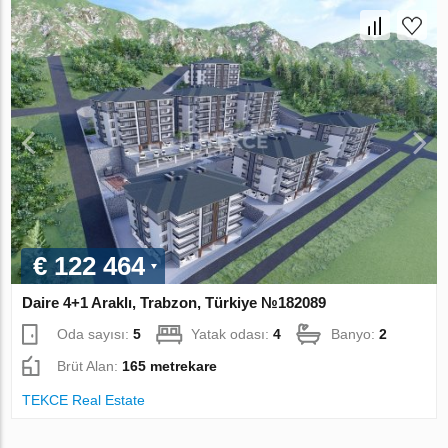
€ 122 464
Daire 4+1 Araklı, Trabzon, Türkiye №182089
Oda sayısı:
5
Yatak odası:
4
Banyo:
2
Brüt Alan:
165 metrekare
TEKCE Real Estate