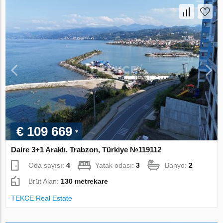
€ 109 669
Daire 3+1 Araklı, Trabzon, Türkiye №119112
Oda sayısı:
4
Yatak odası:
3
Banyo:
2
Brüt Alan:
130 metrekare
TEKCE Real Estate