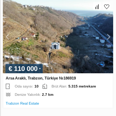
€ 110 000
Arsa Araklı, Trabzon, Türkiye №186919
Oda sayısı:
10
Brüt Alan:
5.315 metrekare
Denize Yakınlık:
2.7 km
Trabzon Real Estate