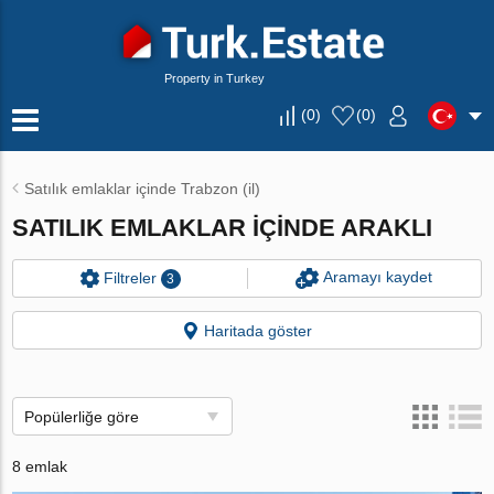
Property in Turkey
(
0
)
(
0
)
Satılık emlaklar içinde Trabzon (il)
SATILIK EMLAKLAR IÇINDE ARAKLI
Aramayı kaydet
Filtreler
3
Haritada göster
Popülerliğe göre
8 emlak