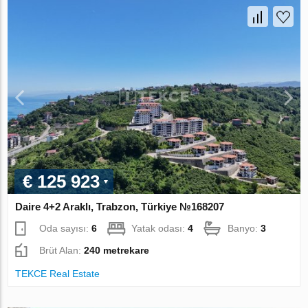
€ 125 923
Daire 4+2 Araklı, Trabzon, Türkiye №168207
Oda sayısı:
6
Yatak odası:
4
Banyo:
3
Brüt Alan:
240 metrekare
TEKCE Real Estate