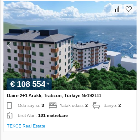
€ 108 554
Daire 2+1 Araklı, Trabzon, Türkiye №192111
Oda sayısı:
3
Yatak odası:
2
Banyo:
2
Brüt Alan:
101 metrekare
TEKCE Real Estate