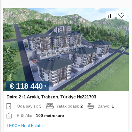
€ 118 440
Daire 2+1 Araklı, Trabzon, Türkiye №221703
Oda sayısı:
3
Yatak odası:
2
Banyo:
1
Brüt Alan:
100 metrekare
TEKCE Real Estate