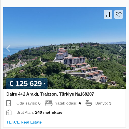
€ 125 629
Daire 4+2 Araklı, Trabzon, Türkiye №168207
Oda sayısı:
6
Yatak odası:
4
Banyo:
3
Brüt Alan:
240 metrekare
TEKCE Real Estate