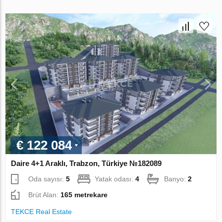
€ 122 084
Daire 4+1 Araklı, Trabzon, Türkiye №182089
Oda sayısı:
5
Yatak odası:
4
Banyo:
2
Brüt Alan:
165 metrekare
TEKCE Real Estate