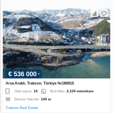
€ 536 000
Arsa Araklı, Trabzon, Türkiye №186915
Oda sayısı:
10
Brüt Alan:
2.234 metrekare
Denize Yakınlık:
100 m
Trabzon Real Estate