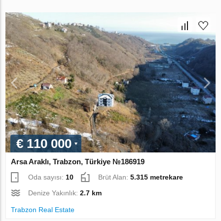
€ 110 000
Arsa Araklı, Trabzon, Türkiye №186919
Oda sayısı:
10
Brüt Alan:
5.315 metrekare
Denize Yakınlık:
2.7 km
Trabzon Real Estate