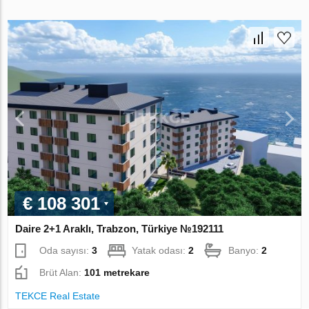
€ 108 301
Daire 2+1 Araklı, Trabzon, Türkiye №192111
Oda sayısı:
3
Yatak odası:
2
Banyo:
2
Brüt Alan:
101 metrekare
TEKCE Real Estate