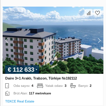
€ 112 633
Daire 3+1 Araklı, Trabzon, Türkiye №192112
Oda sayısı:
4
Yatak odası:
3
Banyo:
2
Brüt Alan:
117 metrekare
TEKCE Real Estate