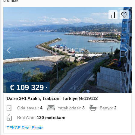
8 emlak
€ 109 329
Daire 3+1 Araklı, Trabzon, Türkiye №119112
Oda sayısı:
4
Yatak odası:
3
Banyo:
2
Brüt Alan:
130 metrekare
TEKCE Real Estate