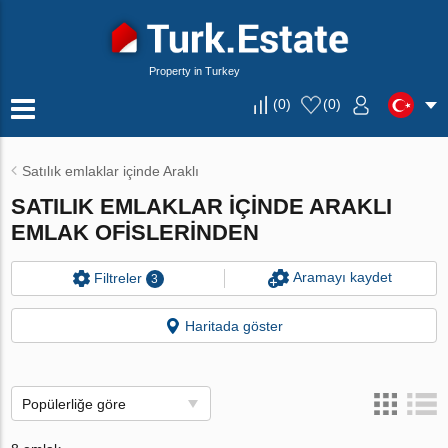
Property in Turkey
(
0
)
(
0
)
Satılık emlaklar içinde Araklı
SATILIK EMLAKLAR IÇINDE ARAKLI
EMLAK OFISLERINDEN
Aramayı kaydet
Filtreler
3
Haritada göster
Popülerliğe göre