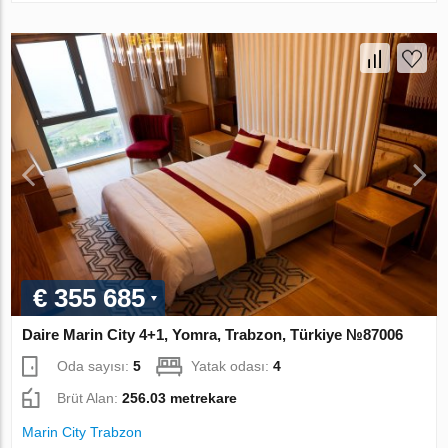
€ 355 685
Daire Marin City 4+1, Yomra, Trabzon, Türkiye №87006
Oda sayısı:
5
Yatak odası:
4
Brüt Alan:
256.03 metrekare
Marin City Trabzon