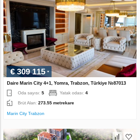
€ 309 115
Daire Marin City 4+1, Yomra, Trabzon, Türkiye №87013
Oda sayısı:
5
Yatak odası:
4
Brüt Alan:
273.55 metrekare
Marin City Trabzon