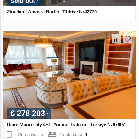
Sold out
Zirvekent Amasra Bartın, Türkiye №42770
€ 278 203
Daire Marin City 4+1, Yomra, Trabzon, Türkiye №87007
Oda sayısı:
5
Yatak odası:
4