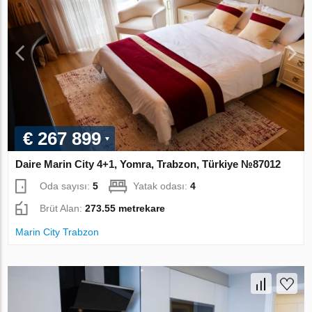
€ 267 899
Daire Marin City 4+1, Yomra, Trabzon, Türkiye №87012
Oda sayısı:
5
Yatak odası:
4
Brüt Alan:
273.55 metrekare
Marin City Trabzon