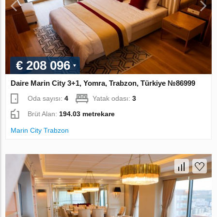
€ 208 096
Daire Marin City 3+1, Yomra, Trabzon, Türkiye №86999
Oda sayısı:
4
Yatak odası:
3
Brüt Alan:
194.03 metrekare
Marin City Trabzon