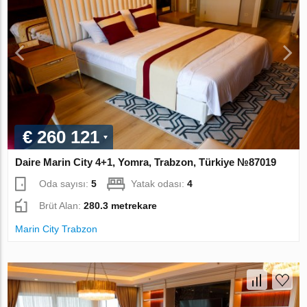
€ 260 121
Daire Marin City 4+1, Yomra, Trabzon, Türkiye №87019
Oda sayısı:
5
Yatak odası:
4
Brüt Alan:
280.3 metrekare
Marin City Trabzon