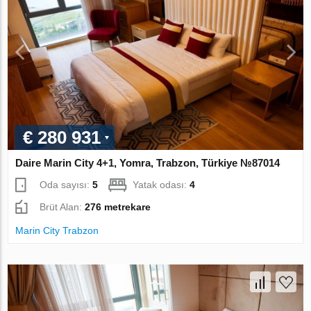
€ 280 931
Daire Marin City 4+1, Yomra, Trabzon, Türkiye №87014
Oda sayısı:
5
Yatak odası:
4
Brüt Alan:
276 metrekare
Marin City Trabzon