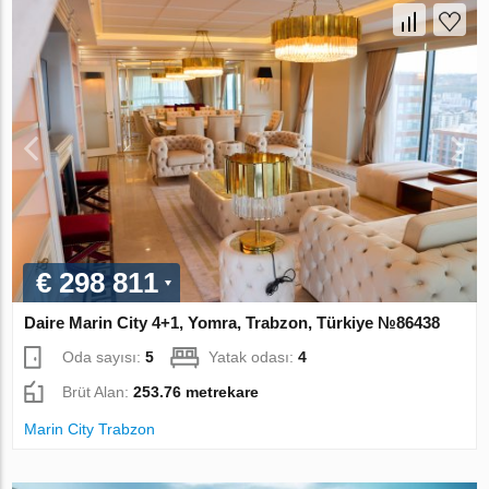
€ 298 811
Daire Marin City 4+1, Yomra, Trabzon, Türkiye №86438
Oda sayısı:
5
Yatak odası:
4
Brüt Alan:
253.76 metrekare
Marin City Trabzon