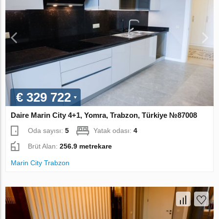
€ 329 722
Daire Marin City 4+1, Yomra, Trabzon, Türkiye №87008
Oda sayısı:
5
Yatak odası:
4
Brüt Alan:
256.9 metrekare
Marin City Trabzon