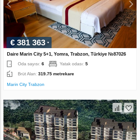
€ 381 363
Daire Marin City 5+1, Yomra, Trabzon, Türkiye №87026
Oda sayısı:
6
Yatak odası:
5
Brüt Alan:
319.75 metrekare
Marin City Trabzon