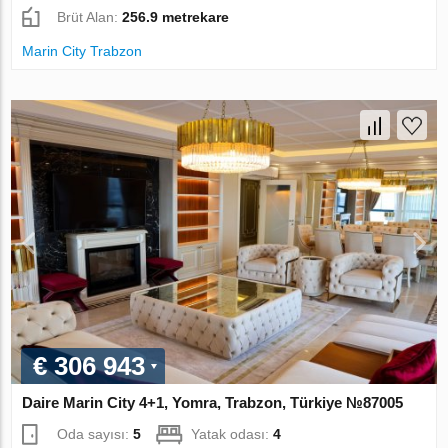
Brüt Alan:
256.9 metrekare
Marin City Trabzon
€ 306 943
Daire Marin City 4+1, Yomra, Trabzon, Türkiye №87005
Oda sayısı:
5
Yatak odası:
4