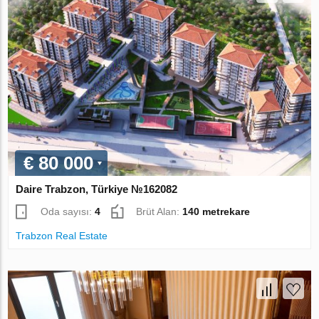
€ 80 000
Daire Trabzon, Türkiye №162082
Oda sayısı:
4
Brüt Alan:
140 metrekare
Trabzon Real Estate