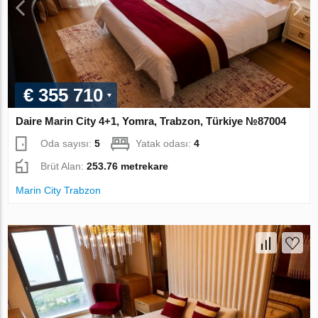
€ 355 710
Daire Marin City 4+1, Yomra, Trabzon, Türkiye №87004
Oda sayısı:
5
Yatak odası:
4
Brüt Alan:
253.76 metrekare
Marin City Trabzon