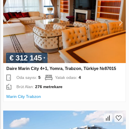
€ 312 145
Daire Marin City 4+1, Yomra, Trabzon, Türkiye №87015
Oda sayısı:
5
Yatak odası:
4
Brüt Alan:
276 metrekare
Marin City Trabzon