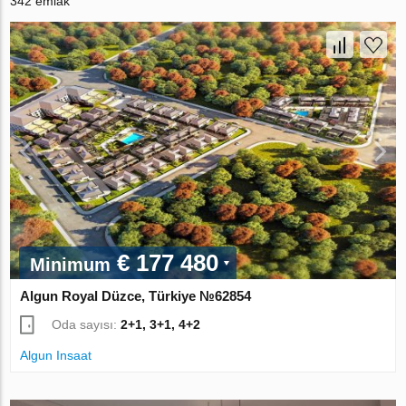
342 emlak
€ 177 480
Minimum
Algun Royal Düzce, Türkiye №62854
Oda sayısı:
2+1, 3+1, 4+2
Algun Insaat