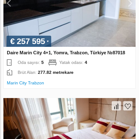
€ 257 595
Daire Marin City 4+1, Yomra, Trabzon, Türkiye №87018
Oda sayısı:
5
Yatak odası:
4
Brüt Alan:
277.82 metrekare
Marin City Trabzon