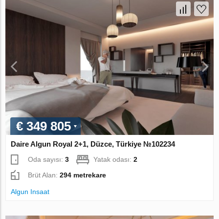
€ 349 805
Daire Algun Royal 2+1, Düzce, Türkiye №102234
Oda sayısı:
3
Yatak odası:
2
Brüt Alan:
294 metrekare
Algun Insaat