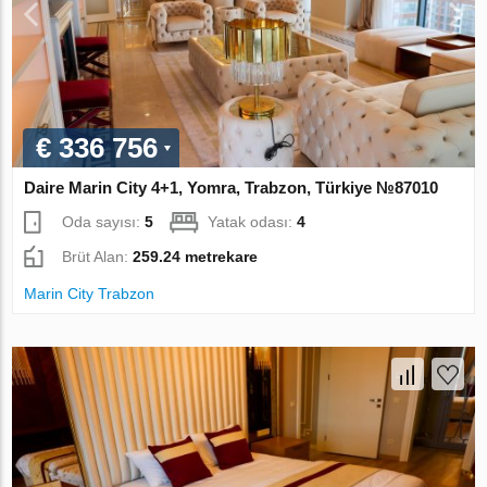
€ 336 756
Daire Marin City 4+1, Yomra, Trabzon, Türkiye №87010
Oda sayısı:
5
Yatak odası:
4
Brüt Alan:
259.24 metrekare
Marin City Trabzon