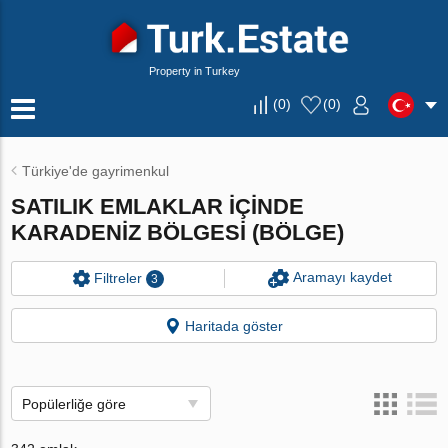
Property in Turkey
(
0
)
(
0
)
Türkiye'de gayrimenkul
SATILIK EMLAKLAR IÇINDE
KARADENIZ BÖLGESI (BÖLGE)
Aramayı kaydet
Filtreler
3
Haritada göster
Popülerliğe göre