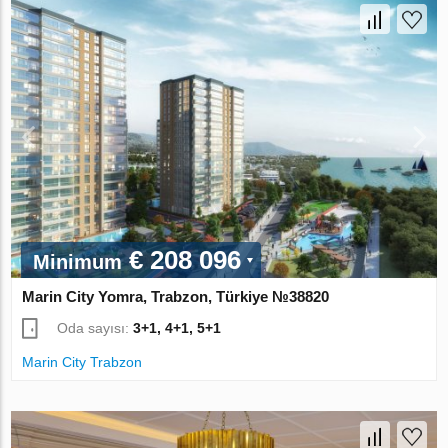
€ 208 096
Minimum
Marin City Yomra, Trabzon, Türkiye №38820
Oda sayısı:
3+1, 4+1, 5+1
Marin City Trabzon