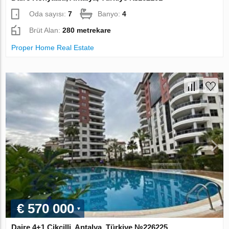
Oda sayısı:
7
Banyo:
4
Brüt Alan:
280 metrekare
Proper Home Real Estate
€ 570 000
Daire 4+1 Cikcilli, Antalya, Türkiye №226225