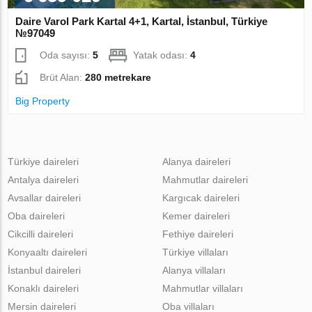
Daire Varol Park Kartal 4+1, Kartal, İstanbul, Türkiye
№97049
Oda sayısı:
5
Yatak odası:
4
Brüt Alan:
280 metrekare
Big Property
Türkiye daireleri
Alanya daireleri
Antalya daireleri
Mahmutlar daireleri
Avsallar daireleri
Kargıcak daireleri
Oba daireleri
Kemer daireleri
Cikcilli daireleri
Fethiye daireleri
Konyaaltı daireleri
Türkiye villaları
İstanbul daireleri
Alanya villaları
Konaklı daireleri
Mahmutlar villaları
Mersin daireleri
Oba villaları