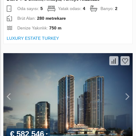
Oda sayısı:
5
Yatak odası:
4
Banyo:
2
Brüt Alan:
280 metrekare
Denize Yakınlık:
750 m
LUXURY ESTATE TURKEY
€ 582 546