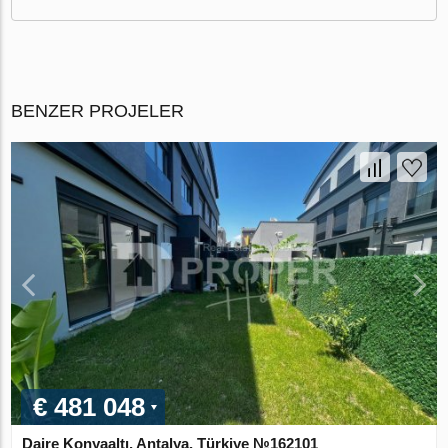
BENZER PROJELER
€ 481 048
Daire Konyaaltı, Antalya, Türkiye №162101