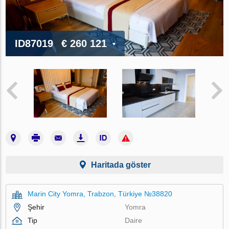
ID87019
€ 260 121
Haritada göster
Marin City Yomra, Trabzon, Türkiye №38820
Şehir
Yomra
Tip
Daire