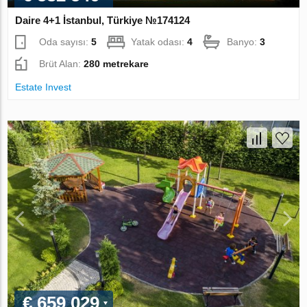
Daire 4+1 İstanbul, Türkiye №174124
Oda sayısı:
5
Yatak odası:
4
Banyo:
3
Brüt Alan:
280 metrekare
Estate Invest
€ 659 029