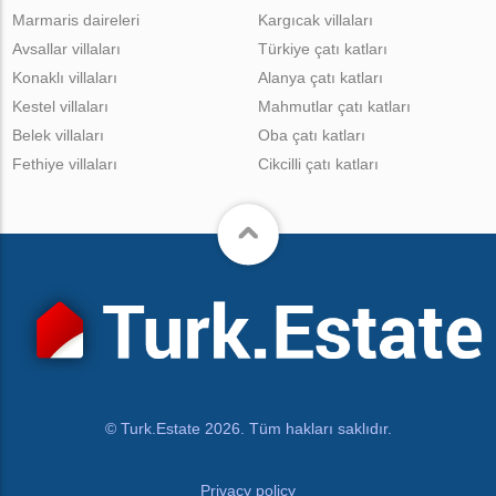
Marmaris daireleri
Kargıcak villaları
Avsallar villaları
Türkiye çatı katları
Konaklı villaları
Alanya çatı katları
Kestel villaları
Mahmutlar çatı katları
Belek villaları
Oba çatı katları
Fethiye villaları
Cikcilli çatı katları
© Turk.Estate 2026. Tüm hakları saklıdır.
Privacy policy