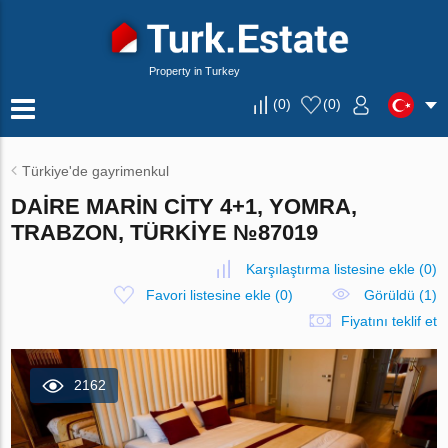
Property in Turkey
(
0
)
(
0
)
Türkiye'de gayrimenkul
DAIRE MARIN CITY 4+1, YOMRA,
TRABZON, TÜRKIYE №87019
Karşılaştırma listesine ekle
(
0
)
Favori listesine ekle
(
0
)
Görüldü (1)
Fiyatını teklif et
2162