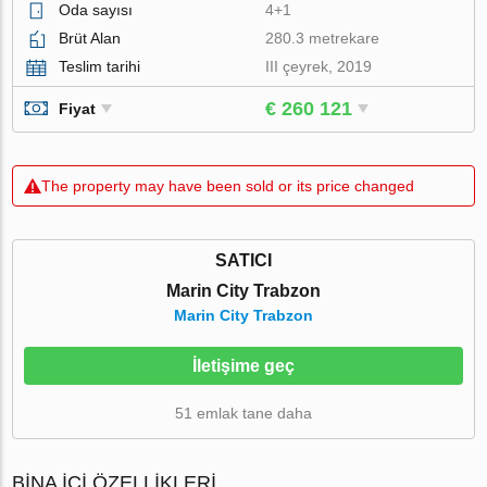
Oda sayısı
4+1
Brüt Alan
280.3 metrekare
Teslim tarihi
III çeyrek, 2019
€ 260 121
Fiyat
The property may have been sold or its price changed
SATICI
Marin City Trabzon
Marin City Trabzon
İletişime geç
51 emlak tane daha
BINA İÇI ÖZELLIKLERI