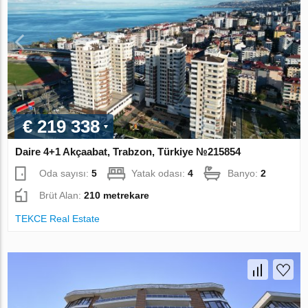
€ 219 338
Daire 4+1 Akçaabat, Trabzon, Türkiye №215854
Oda sayısı:
5
Yatak odası:
4
Banyo:
2
Brüt Alan:
210 metrekare
TEKCE Real Estate