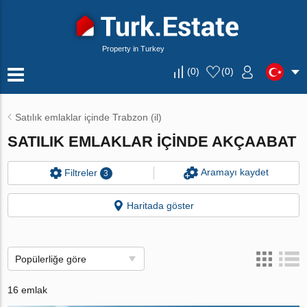
Property in Turkey
(
0
)
(
0
)
Satılık emlaklar içinde Trabzon (il)
SATILIK EMLAKLAR IÇINDE AKÇAABAT
Aramayı kaydet
Filtreler
3
Haritada göster
Popülerliğe göre
16 emlak