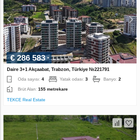
€ 286 583
Daire 3+1 Akçaabat, Trabzon, Türkiye №221791
Oda sayısı:
4
Yatak odası:
3
Banyo:
2
Brüt Alan:
155 metrekare
TEKCE Real Estate