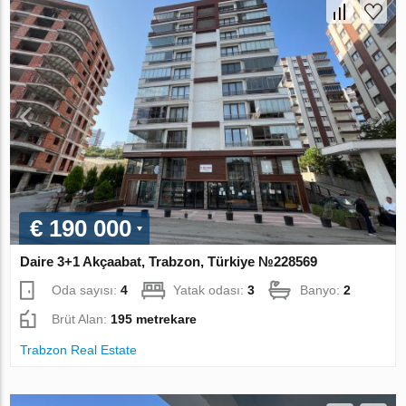
€ 190 000
Daire 3+1 Akçaabat, Trabzon, Türkiye №228569
Oda sayısı:
4
Yatak odası:
3
Banyo:
2
Brüt Alan:
195 metrekare
Trabzon Real Estate