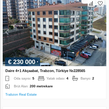
€ 230 000
Daire 4+1 Akçaabat, Trabzon, Türkiye №228565
Oda sayısı:
5
Yatak odası:
4
Banyo:
2
Brüt Alan:
200 metrekare
Trabzon Real Estate