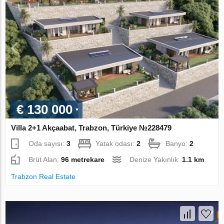
€ 130 000
Villa 2+1 Akçaabat, Trabzon, Türkiye №228479
Oda sayısı:
3
Yatak odası:
2
Banyo:
2
Brüt Alan:
96 metrekare
Denize Yakınlık:
1.1 km
Trabzon Real Estate