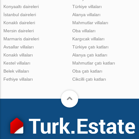
Konyaaltı daireleri
Türkiye villaları
İstanbul daireleri
Alanya villaları
Konaklı daireleri
Mahmutlar villaları
Mersin daireleri
Oba villaları
Marmaris daireleri
Kargıcak villaları
Avsallar villaları
Türkiye çatı katları
Konaklı villaları
Alanya çatı katları
Kestel villaları
Mahmutlar çatı katları
Belek villaları
Oba çatı katları
Fethiye villaları
Cikcilli çatı katları