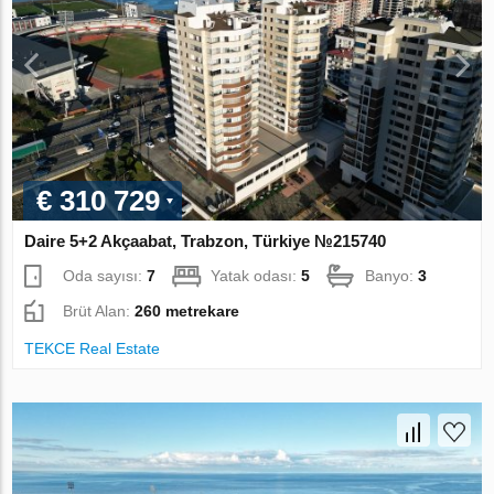
€ 310 729
Daire 5+2 Akçaabat, Trabzon, Türkiye №215740
Oda sayısı:
7
Yatak odası:
5
Banyo:
3
Brüt Alan:
260 metrekare
TEKCE Real Estate