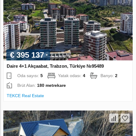
€ 395 137
Daire 4+1 Akçaabat, Trabzon, Türkiye №95489
Oda sayısı:
5
Yatak odası:
4
Banyo:
2
Brüt Alan:
180 metrekare
TEKCE Real Estate