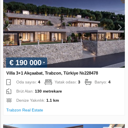
€ 190 000
Villa 3+1 Akçaabat, Trabzon, Türkiye №228478
Oda sayısı:
4
Yatak odası:
3
Banyo:
4
Brüt Alan:
130 metrekare
Denize Yakınlık:
1.1 km
Trabzon Real Estate