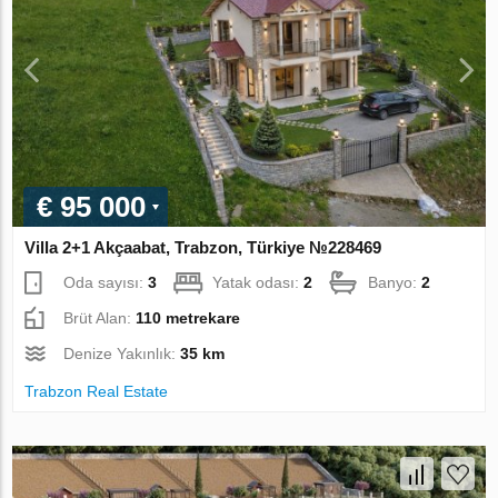
€ 95 000
Villa 2+1 Akçaabat, Trabzon, Türkiye №228469
Oda sayısı:
3
Yatak odası:
2
Banyo:
2
Brüt Alan:
110 metrekare
Denize Yakınlık:
35 km
Trabzon Real Estate