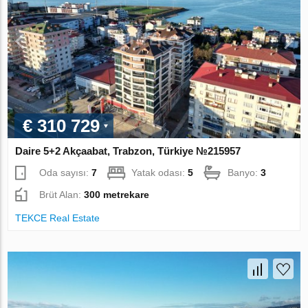
€ 310 729
Daire 5+2 Akçaabat, Trabzon, Türkiye №215957
Oda sayısı:
7
Yatak odası:
5
Banyo:
3
Brüt Alan:
300 metrekare
TEKCE Real Estate