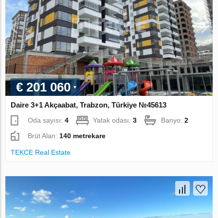
€ 201 060
Daire 3+1 Akçaabat, Trabzon, Türkiye №45613
Oda sayısı:
4
Yatak odası:
3
Banyo:
2
Brüt Alan:
140 metrekare
TEKCE Real Estate