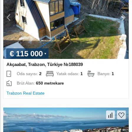
€ 115 000
Akçaabat, Trabzon, Türkiye №188039
Oda sayısı:
2
Yatak odası:
1
Banyo:
1
Brüt Alan:
650 metrekare
Trabzon Real Estate