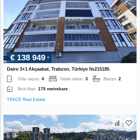
€ 138 949
Daire 3+1 Akçaabat, Trabzon, Türkiye №215185
Oda sayısı:
4
Yatak odası:
3
Banyo:
2
Brüt Alan:
175 metrekare
TEKCE Real Estate