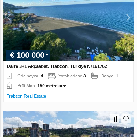
€ 100 000
Daire 3+1 Akçaabat, Trabzon, Türkiye №161762
Oda sayısı:
4
Yatak odası:
3
Banyo:
1
Brüt Alan:
150 metrekare
Trabzon Real Estate