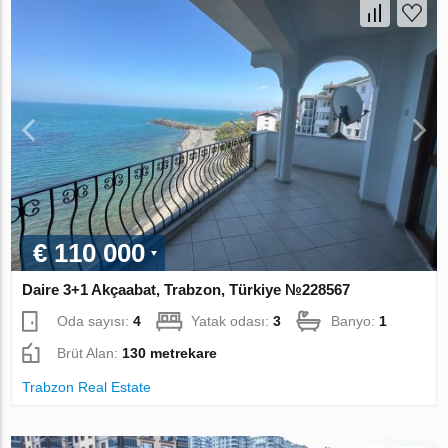
€ 110 000
Daire 3+1 Akçaabat, Trabzon, Türkiye №228567
Oda sayısı:
4
Yatak odası:
3
Banyo:
1
Brüt Alan:
130 metrekare
Trabzon Real Estate