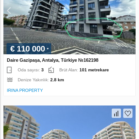
€ 110 000
Daire Gazipaşa, Antalya, Türkiye №162198
Oda sayısı:
3
Brüt Alan:
101 metrekare
Denize Yakınlık:
2.8 km
IRINA PROPERTY