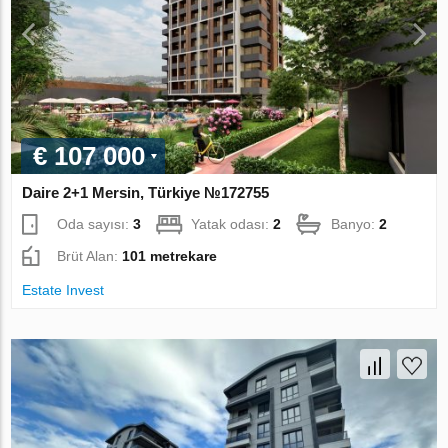
€ 107 000
Daire 2+1 Mersin, Türkiye №172755
Oda sayısı:
3
Yatak odası:
2
Banyo:
2
Brüt Alan:
101 metrekare
Estate Invest