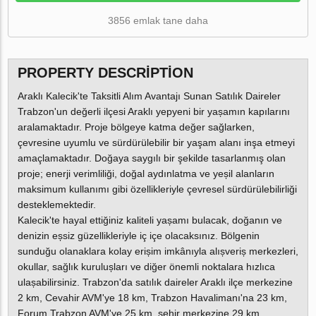
3856 emlak tane daha
PROPERTY DESCRIPTION
Araklı Kalecik'te Taksitli Alım Avantajı Sunan Satılık Daireler
Trabzon'un değerli ilçesi Araklı yepyeni bir yașamın kapılarını
aralamaktadır. Proje bölgeye katma değer sağlarken,
çevresine uyumlu ve sürdürülebilir bir yaşam alanı inşa etmeyi
amaçlamaktadır. Doğaya saygılı bir şekilde tasarlanmış olan
proje; enerji verimliliği, doğal aydınlatma ve yeșil alanların
maksimum kullanımı gibi özellikleriyle çevresel sürdürülebilirliği
desteklemektedir.
Kalecik'te hayal ettiğiniz kaliteli yașamı bulacak, doğanın ve
denizin eșsiz güzellikleriyle iç içe olacaksınız. Bölgenin
sunduğu olanaklara kolay erișim imkânıyla alıșveriș merkezleri,
okullar, sağlık kurulușları ve diğer önemli noktalara hızlıca
ulașabilirsiniz. Trabzon'da satılık daireler Araklı ilçe merkezine
2 km, Cevahir AVM'ye 18 km, Trabzon Havalimanı'na 23 km,
Forum Trabzon AVM'ye 25 km, şehir merkezine 29 km,