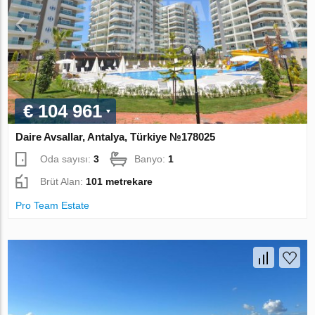
€ 104 961
Daire Avsallar, Antalya, Türkiye №178025
Oda sayısı:
3
Banyo:
1
Brüt Alan:
101 metrekare
Pro Team Estate