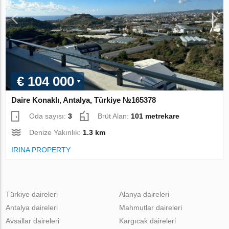
€ 104 000
Daire Konaklı, Antalya, Türkiye №165378
Oda sayısı:
3
Brüt Alan:
101 metrekare
Denize Yakınlık:
1.3 km
IRINA PROPERTY
Türkiye daireleri
Alanya daireleri
Antalya daireleri
Mahmutlar daireleri
Avsallar daireleri
Kargıcak daireleri