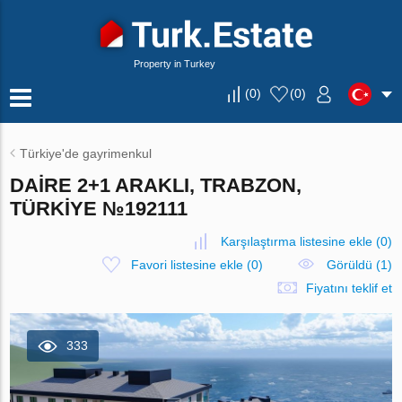
Property in Turkey
(
0
)
(
0
)
Türkiye'de gayrimenkul
DAIRE 2+1 ARAKLI, TRABZON,
TÜRKIYE №192111
Karşılaştırma listesine ekle
(
0
)
Favori listesine ekle
(
0
)
Görüldü (1)
Fiyatını teklif et
333