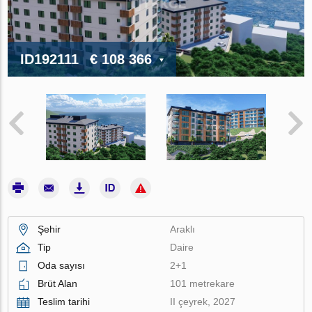
ID192111
€ 108 366
Şehir
Araklı
Tip
Daire
Oda sayısı
2+1
Brüt Alan
101 metrekare
Teslim tarihi
II çeyrek, 2027