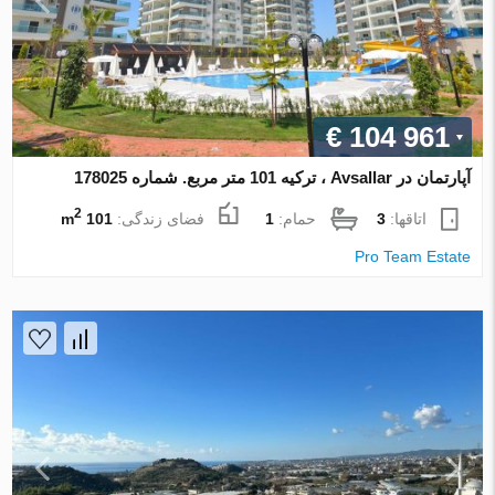
€ 104 961
آپارتمان در Avsallar ، ترکیه 101 متر مربع. شماره 178025
2
اتاقها:
3
حمام:
1
فضای زندگی:
101 m
Pro Team Estate