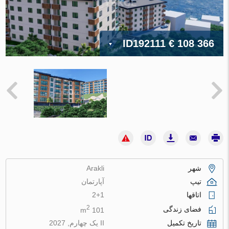
ID192111
€ 108 366
شهر
Arakli
تیپ
آپارتمان
اتاقها
2+1
2
فضای زندگی
101 m
تاریخ تکمیل
II یک چهارم, 2027