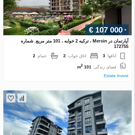
€ 107 000
آپارتمان در Mersin ، ترکیه 2 خوابه ، 101 متر مربع. شماره
172755
اتاقها:
3
اتاق خواب:
2
حمام:
2
2
فضای زندگی:
101 m
Estate Invest