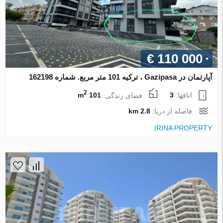
€ 110 000
آپارتمان در Gazipasa ، ترکیه 101 متر مربع. شماره 162198
2
اتاقها:
3
فضای زندگی:
101 m
فاصله از دریا:
2.8 km
IRINA PROPERTY