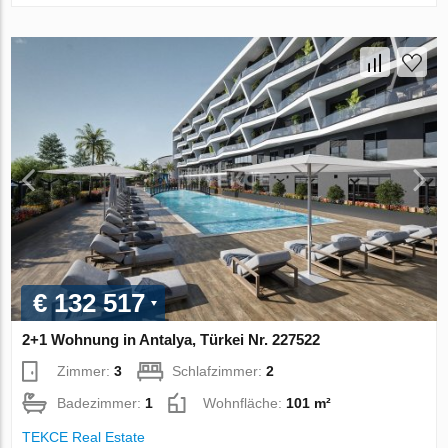
€ 132 517
2+1 Wohnung in Antalya, Türkei Nr. 227522
Zimmer:
3
Schlafzimmer:
2
Badezimmer:
1
Wohnfläche:
101 m²
TEKCE Real Estate