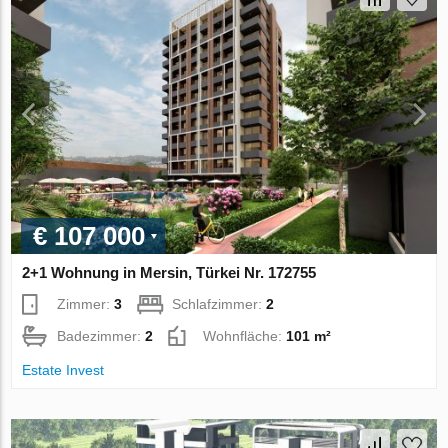
€ 107 000
2+1 Wohnung in Mersin, Türkei Nr. 172755
Zimmer:
3
Schlafzimmer:
2
Badezimmer:
2
Wohnfläche:
101 m²
Estate Invest