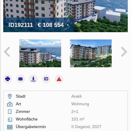
ID192111
€ 108 554
Stadt
Arakli
Art
Wohnung
Zimmer
2+1
Wohnfläche
101 m²
Übergabetermin
II Gegend, 2027