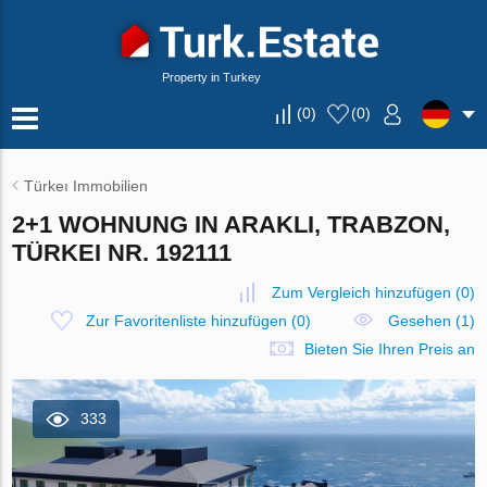
Property in Turkey
(
0
)
(
0
)
Türkeı Immobilien
2+1 WOHNUNG IN ARAKLI, TRABZON,
TÜRKEI NR. 192111
Zum Vergleich hinzufügen
(
0
)
Zur Favoritenliste hinzufügen
(
0
)
Gesehen (1)
Bieten Sie Ihren Preis an
333