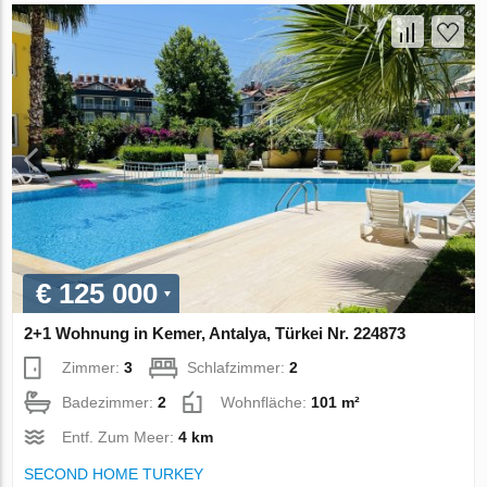
€ 125 000
2+1 Wohnung in Kemer, Antalya, Türkei Nr. 224873
Zimmer:
3
Schlafzimmer:
2
Badezimmer:
2
Wohnfläche:
101 m²
Entf. Zum Meer:
4 km
SECOND HOME TURKEY