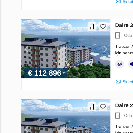
Şirket
Daire 
Oda 
Trabzon A
için benz
€ 112 896
Şirket
Daire 
Oda 
Trabzon A