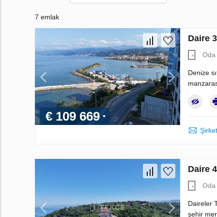
7 emlak
Daire 
Oda 
Denize sı
manzaras
€ 109 669
Şirket
Daire 
Oda 
Daireler 
şehir mer