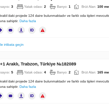
sayısı:
3
Yatak odası:
2
Banyo:
1
Brüt Alan:
100 me
raklı'daki projede 124 daire bulunmaktadır ve farklı oda tipleri mevcuttu
na sahiptir.
Daha fazla
le irtibata geçin
4+1 Araklı, Trabzon, Türkiye №182089
sayısı:
5
Yatak odası:
4
Banyo:
2
Brüt Alan:
165 me
raklı'daki projede 124 daire bulunmaktadır ve farklı oda tipleri mevcuttu
na sahiptir.
Daha fazla