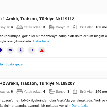
3+1 Araklı, Trabzon, Türkiye №119112
sayısı:
4
Yatak odası:
3
Banyo:
2
Brüt Alan:
130 me
fır konumuyla, göz alıcı bir manzaraya sahip olan daireler tüm ulaşım o
ıyla öne çıkmaktadır.
Daha fazla
le irtibata geçin
4+2 Araklı, Trabzon, Türkiye №168207
sayısı:
6
Yatak odası:
4
Banyo:
3
Brüt Alan:
240 me
Trabzon'un en büyük ilçelerinden olan Araklı'da yer almaktadır. Yerli ve y
kezinin ortasında, avantajlı bir noktada yer alır.
Daha fazla