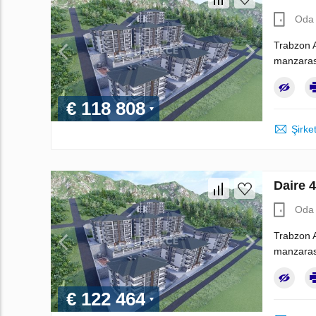
Oda 
Trabzon A
manzarası
€ 118 808
Şirket
Daire 
Oda 
Trabzon A
manzarası
€ 122 464