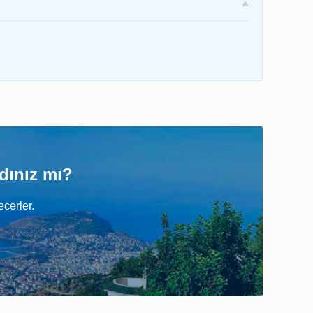
adınız mı?
ecerler.