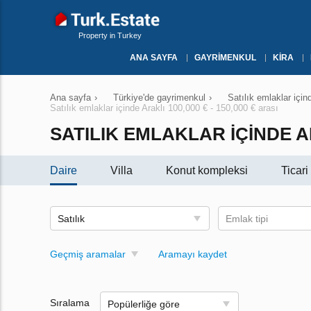
Property in Turkey
ANA SAYFA
GAYRIMENKUL
KIRA
Ana sayfa
›
Türkiye'de gayrimenkul
›
Satılık emlaklar içi
Satılık emlaklar içinde Araklı 100,000 € - 150,000 € arası
SATILIK EMLAKLAR IÇINDE ARA
Daire
Villa
Konut kompleksi
Ticar
Satılık
Emlak tipi
Geçmiş aramalar
Aramayı kaydet
Sıralama
Popülerliğe göre