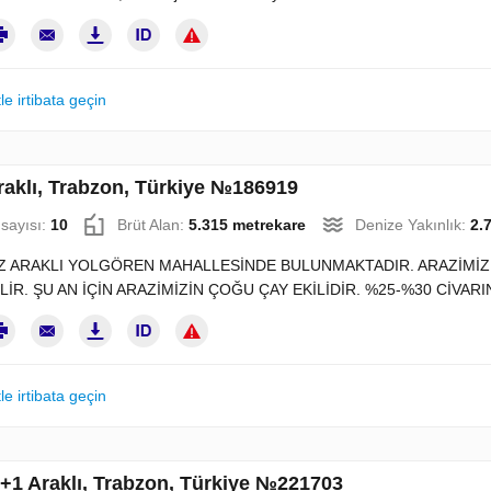
le irtibata geçin
raklı, Trabzon, Türkiye №186919
sayısı:
10
Brüt Alan:
5.315 metrekare
Denize Yakınlık:
2.
Z ARAKLI YOLGÖREN MAHALLESİNDE BULUNMAKTADIR. ARAZİMİZ 2
LİR. ŞU AN İÇİN ARAZİMİZİN ÇOĞU ÇAY EKİLİDİR. %25-%30 CİVARI
le irtibata geçin
2+1 Araklı, Trabzon, Türkiye №221703