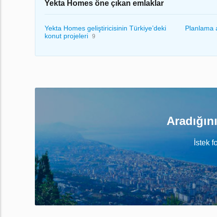
Yekta Homes öne çıkan emlaklar
Yekta Homes geliştiricisinin Türkiye’deki
Planlama 
konut projeleri
9
Aradığını
İstek f