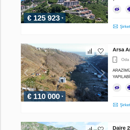
€ 125 923
Şirket
Arsa A
Oda 
ARAZİMİ
YAPILABİ
€ 110 000
Şirket
Daire 