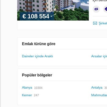
için benz
€ 108 554
Şirket
Emlak türüne göre
Daireler içinde Araklı
Arsalar içi
Popüler bölgeler
Alanya
Antalya
10304
3
Kemer
Mahmutla
247