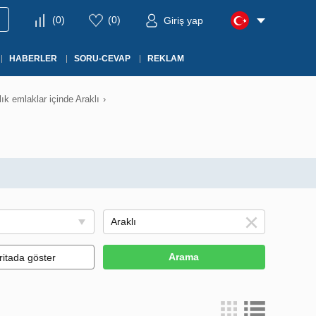
(
0
)
(
0
)
Giriş yap
HABERLER
SORU-CEVAP
REKLAM
lık emlaklar içinde Araklı
›
Arama
ritada göster