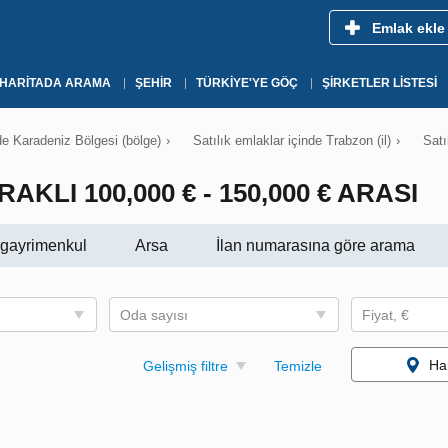
Emlak ekle
HARITADA ARAMA
ŞEHIR
TÜRKIYE'YE GÖÇ
ŞIRKETLER LISTESI
nde Karadeniz Bölgesi (bölge)
›
Satılık emlaklar içinde Trabzon (il)
›
Satı
KLI 100,000 € - 150,000 € ARASI
i gayrimenkul
Arsa
İlan numarasına göre arama
Oda sayısı
Fiyat, €
Ha
Gelişmiş filtre
Temizle