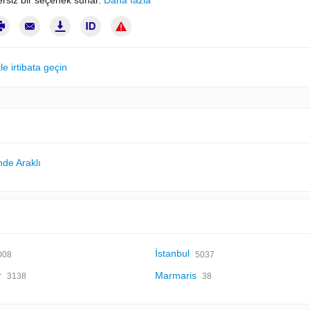
ersiz bir seçenek sunar.
Daha fazla
le irtibata geçin
nde Araklı
İstanbul
008
5037
r
Marmaris
3138
38