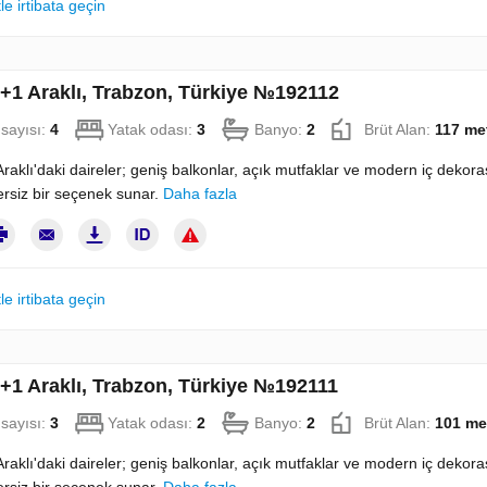
le irtibata geçin
3+1 Araklı, Trabzon, Türkiye №192112
sayısı:
4
Yatak odası:
3
Banyo:
2
Brüt Alan:
117 me
raklı'daki daireler; geniş balkonlar, açık mutfaklar ve modern iç dekor
ersiz bir seçenek sunar.
Daha fazla
le irtibata geçin
2+1 Araklı, Trabzon, Türkiye №192111
sayısı:
3
Yatak odası:
2
Banyo:
2
Brüt Alan:
101 me
raklı'daki daireler; geniş balkonlar, açık mutfaklar ve modern iç dekor