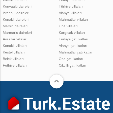
Konyaaltı daireleri
Türkiye villaları
İstanbul daireleri
Alanya villaları
Konaklı daireleri
Mahmutlar villaları
Mersin daireleri
Oba villaları
Marmaris daireleri
Kargıcak villaları
Avsallar villaları
Türkiye çatı katları
Konaklı villaları
Alanya çatı katları
Kestel villaları
Mahmutlar çatı katları
Belek villaları
Oba çatı katları
Fethiye villaları
Cikcilli çatı katları