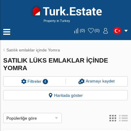
Property in Turkey
(
0
)
(
0
)
Satılık emlaklar içinde Yomra
SATILIK LÜKS EMLAKLAR IÇINDE
YOMRA
Aramayı kaydet
Filtreler
4
Haritada göster
Popülerliğe göre