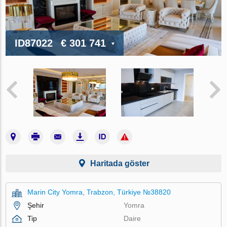
ID87022
€ 301 741
Haritada göster
Marin City Yomra, Trabzon, Türkiye №38820
Şehir
Yomra
Tip
Daire