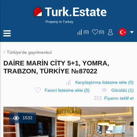
Property in Turkey
(
0
)
(
0
)
Türkiye'de gayrimenkul
DAIRE MARIN CITY 5+1, YOMRA,
TRABZON, TÜRKIYE №87022
Karşılaştırma listesine ekle
(
0
)
Favori listesine ekle
(
0
)
Görüldü (1)
Fiyatını teklif et
1532