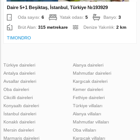
Daire 5+1 Beşiktaş, İstanbul, Türkiye №193929
Oda sayısı:
6
Yatak odası:
5
Banyo:
3
Brüt Alan:
315 metrekare
Denize Yakınlık:
2 km
TIMONDRO
Türkiye daireleri
Alanya daireleri
Antalya daireleri
Mahmutlar daireleri
Avsallar daireleri
Kargıcak daireleri
Oba daireleri
Kemer daireleri
Cikcilli daireleri
Fethiye daireleri
Konyaaltı daireleri
Türkiye villaları
İstanbul daireleri
Alanya villaları
Konaklı daireleri
Mahmutlar villaları
Mersin daireleri
Oba villaları
Marmaris daireleri
Kargıcak villaları