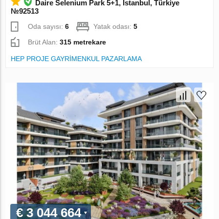
Daire Selenium Park 5+1, İstanbul, Türkiye
№92513
Oda sayısı:
6
Yatak odası:
5
Brüt Alan:
315 metrekare
HEP PROJE GAYRİMENKUL PAZARLAMA
€ 3 044 664