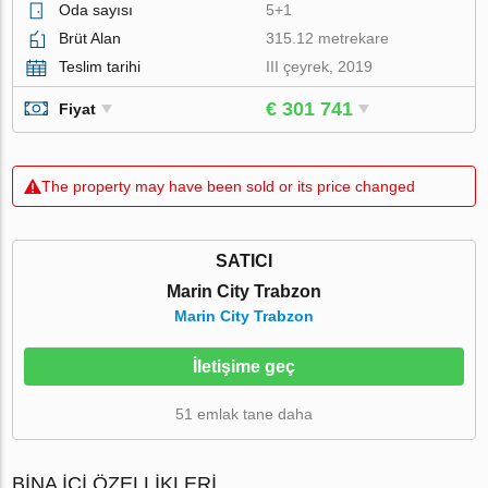
Oda sayısı
5+1
Brüt Alan
315.12 metrekare
Teslim tarihi
III çeyrek, 2019
€ 301 741
Fiyat
The property may have been sold or its price changed
SATICI
Marin City Trabzon
Marin City Trabzon
İletişime geç
51 emlak tane daha
BINA İÇI ÖZELLIKLERI