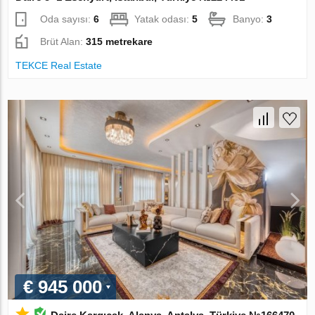
Oda sayısı:
6
Yatak odası:
5
Banyo:
3
Brüt Alan:
315 metrekare
TEKCE Real Estate
€ 945 000