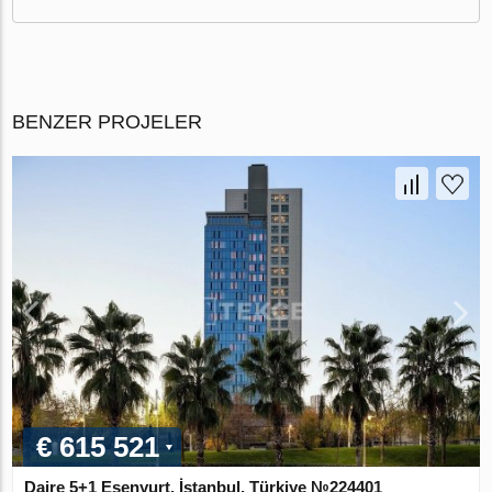
BENZER PROJELER
€ 615 521
Daire 5+1 Esenyurt, İstanbul, Türkiye №224401