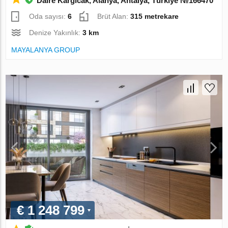
Daire Kargıcak, Alanya, Antalya, Türkiye №166470
Oda sayısı:
6
Brüt Alan:
315 metrekare
Denize Yakınlık:
3 km
MAYALANYA GROUP
€ 1 248 799