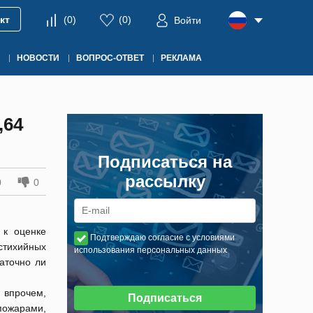
кт
(
0
)
(
0
)
Войти
НОВОСТИ
ВОПРОС-ОТВЕТ
РЕКЛАМА
,64
Подписаться на
рассылку
0
0
 к оценке
Подтверждаю согласие с условиями
стихийных
использования персональных данных
аточно ли
 впрочем,
Подписаться
пожарами,