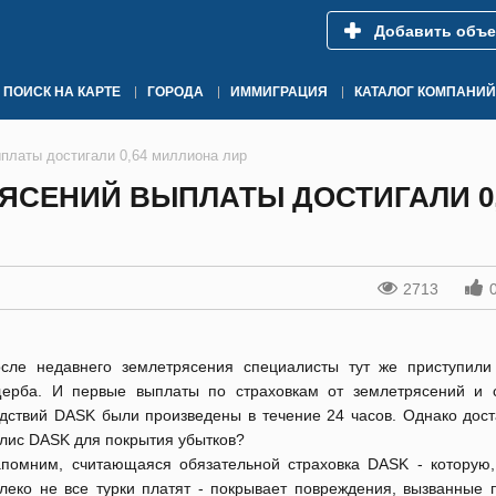
Добавить объе
ПОИСК НА КАРТЕ
ГОРОДА
ИММИГРАЦИЯ
КАТАЛОГ КОМПАНИЙ
ыплаты достигали 0,64 миллиона лир
РЯСЕНИЙ ВЫПЛАТЫ ДОСТИГАЛИ 0
2713
сле недавнего землетрясения специалисты тут же приступили
ерба. И первые выплаты по страховкам от землетрясений и 
дствий DASK были произведены в течение 24 часов. Однако дост
лис DASK для покрытия убытков?
помним, считающаяся обязательной страховка DASK - которую,
леко не все турки платят - покрывает повреждения, вызванные 