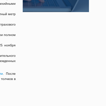
ихийными
тный метр
рахового
при полном
25 ноября
ительного
режденных
ти
. После
толчков в