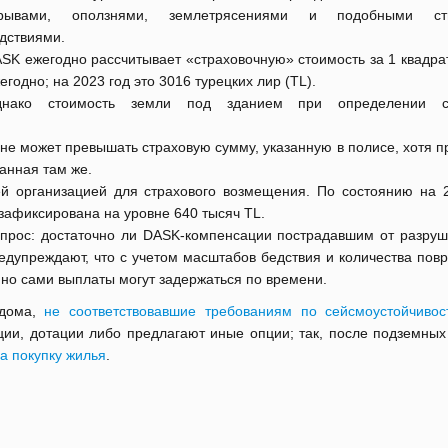
зрывами, оползнями, землетрясениями и подобными ст
дствиями.
SK ежегодно рассчитывает «страховочную» стоимость за 1 квадра
егодно; на 2023 год это 3016 турецких лир (TL).
днако стоимость земли под зданием при определении ст
не может превышать страховую сумму, указанную в полисе, хотя 
анная там же.
й организацией для страхового возмещения. По состоянию на 
афиксирована на уровне 640 тысяч TL.
опрос: достаточно ли DASK-компенсации пострадавшим от разруш
дупреждают, что с учетом масштабов бедствия и количества пов
нно сами выплаты могут задержаться по времени.
 дома,
не соответствовавшие требованиям по сейсмоустойчивос
и, дотации либо предлагают иные опции; так, после подземных 
а покупку жилья
.