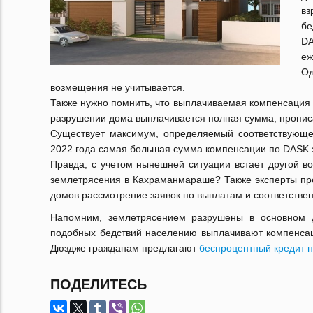
в
бе
DA
еж
О
возмещения не учитывается.
Также нужно помнить, что выплачиваемая компенсация 
разрушении дома выплачивается полная сумма, пропис
Существует максимум, определяемый соответствующе
2022 года самая большая сумма компенсации по DASK з
Правда, с учетом нынешней ситуации встает другой в
землетрясения в Кахраманмараше? Также эксперты пре
домов рассмотрение заявок по выплатам и соответстве
Напомним, землетрясением разрушены в основном
подобных бедствий населению выплачивают компенсаци
Дюздже гражданам предлагают
беспроцентный кредит н
ПОДЕЛИТЕСЬ