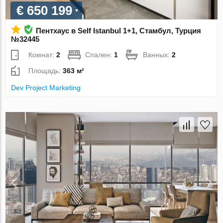
€ 650 199
Пентхаус в Self Istanbul 1+1, Стамбул, Турция
№32445
Комнат:
2
Спален:
1
Ванных:
2
Площадь:
363 м²
Dev Project Marketing