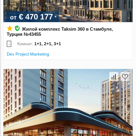
€ 470 177
от
Жилой комплекс Taksim 360 в Стамбуле,
Турция №43455
Комнат:
1+1, 2+1, 3+1
Dev Project Marketing