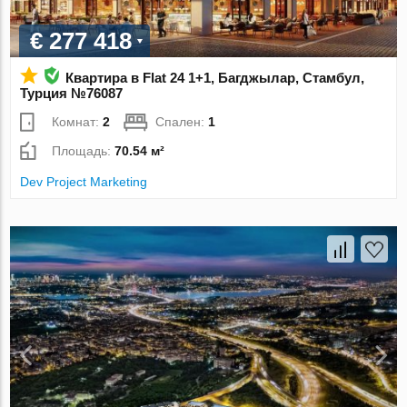
€ 277 418
Квартира в Flat 24 1+1, Багджылар, Стамбул,
Турция №76087
Комнат:
2
Спален:
1
Площадь:
70.54 м²
Dev Project Marketing