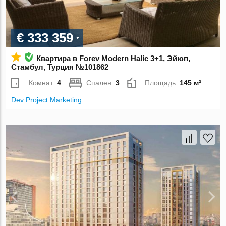
€ 333 359
Квартира в Forev Modern Halic 3+1, Эйюп,
Стамбул, Турция №101862
Комнат:
4
Спален:
3
Площадь:
145 м²
Dev Project Marketing