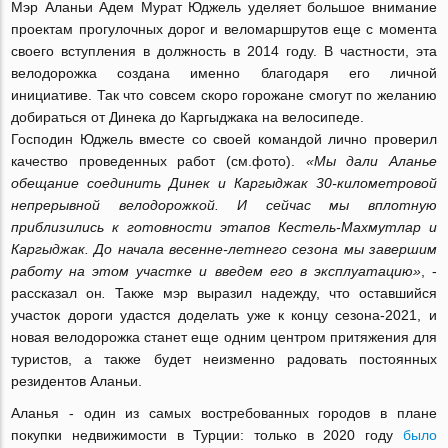
Мэр Аланьи Адем Мурат Юджель уделяет большое внимание
проектам прогулочных дорог и веломаршрутов еще с момента
своего вступления в должность в 2014 году. В частности, эта
велодорожка создана именно благодаря его личной
инициативе. Так что совсем скоро горожане смогут по желанию
добираться от Динека до Каргыджака на велосипеде.
Господин Юджель вместе со своей командой лично проверил
качество проведенных работ (см.фото).
«Мы дали Аланье
обещание соединить Динек и Каргыджак 30-километровой
непрерывной велодорожкой. И сейчас мы вплотную
приблизились к готовности этапов Кестель-Махмутлар и
Каргыджак. До начала весенне-летнего сезона мы завершим
работу на этом участке и введем его в эксплуатацию»
, -
рассказал он
.
Также мэр выразил надежду, что оставшийся
участок дороги удастся доделать уже к концу сезона-2021, и
новая велодорожка станет еще одним центром притяжения для
туристов, а также будет неизменно радовать постоянных
резидентов Аланьи.
Аланья - один из самых востребованных городов в плане
покупки недвижимости в Турции: только в 2020 году
было