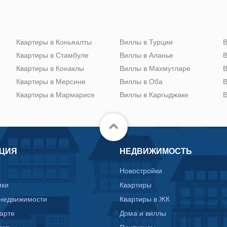
Квартиры в Коньяалты
Виллы в Турции
В
Квартиры в Стамбуле
Виллы в Аланье
В
Квартиры в Конаклы
Виллы в Махмутларе
В
Квартиры в Мерсине
Виллы в Оба
В
Квартиры в Мармарисе
Виллы в Каргыджаке
В
ЦИЯ
НЕДВИЖИМОСТЬ
Новостройки
ики
Квартиры
 недвижимости
Квартиры в ЖК
карте
Дома и виллы