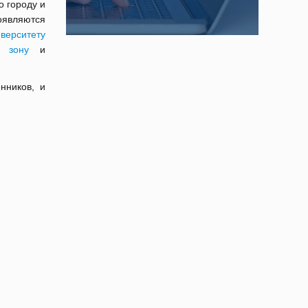
о городу и
оявляются
верситету
 зону
и
нников, и