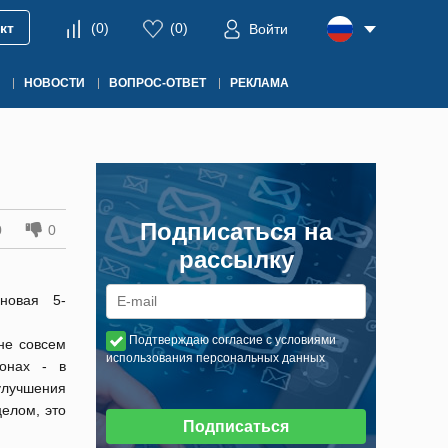
кт
(
0
)
(
0
)
Войти
НОВОСТИ
ВОПРОС-ОТВЕТ
РЕКЛАМА
Подписаться на
0
0
рассылку
новая 5-
Подтверждаю согласие с условиями
не совсем
использования персональных данных
онах - в
улучшения
елом, это
Подписаться