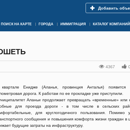
Добавить объе
ПОИСК НА КАРТЕ
ГОРОДА
ИММИГРАЦИЯ
КАТАЛОГ КОМПАНИЙ
ОШЕТЬ
4367
 квартале Енидже (Аланья, провинция Анталья) появится 
лометровая дорога. К работам по ее прокладке уже приступили.
ниципалитет Аланьи продолжает превращать «временные» или 
добные для проезда дороги - в том числе в сельских рай
мфортабельные, для круглогодичного пользования. Помимо 
анспортного сообщения и повышения комфорта жизни граждан в ц
ижает будущие затраты на инфраструктуру.