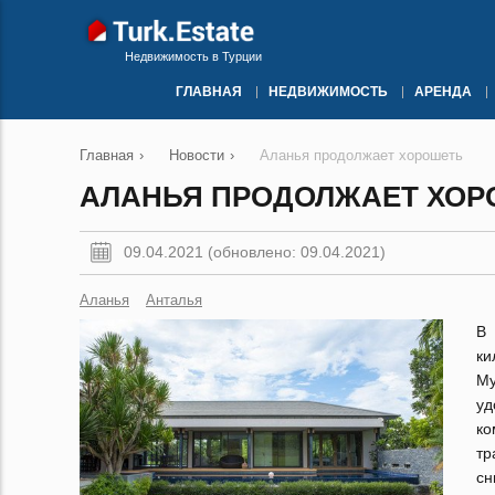
Недвижимость в Турции
ГЛАВНАЯ
НЕДВИЖИМОСТЬ
АРЕНДА
Главная
›
Новости
›
Аланья продолжает хорошеть
АЛАНЬЯ ПРОДОЛЖАЕТ ХОР
09.04.2021 (обновлено: 09.04.2021)
Аланья
Анталья
В
ки
Му
у
ко
тр
сн