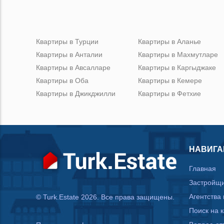
Квартиры в Турции
Квартиры в Аланье
Квартиры в Анталии
Квартиры в Махмутларе
Квартиры в Авсалларе
Квартиры в Каргыджаке
Квартиры в Оба
Квартиры в Кемере
Квартиры в Джикджилли
Квартиры в Фетхие
НАВИГА
Главная
Застройщ
Агентства
© Turk.Estate 2026. Все права защищены.
Поиск на 