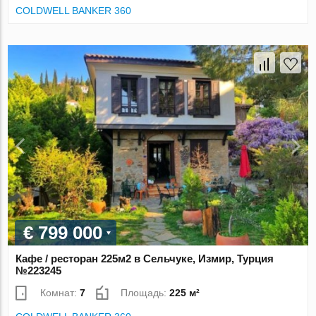
COLDWELL BANKER 360
€ 799 000
Кафе / ресторан 225м2 в Сельчуке, Измир, Турция
№223245
Комнат:
7
Площадь:
225 м²