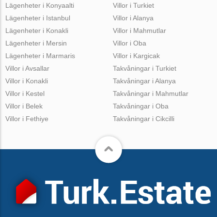
Lägenheter i Konyaalti
Villor i Turkiet
Lägenheter i Istanbul
Villor i Alanya
Lägenheter i Konakli
Villor i Mahmutlar
Lägenheter i Mersin
Villor i Oba
Lägenheter i Marmaris
Villor i Kargicak
Villor i Avsallar
Takvåningar i Turkiet
Villor i Konakli
Takvåningar i Alanya
Villor i Kestel
Takvåningar i Mahmutlar
Villor i Belek
Takvåningar i Oba
Villor i Fethiye
Takvåningar i Cikcilli