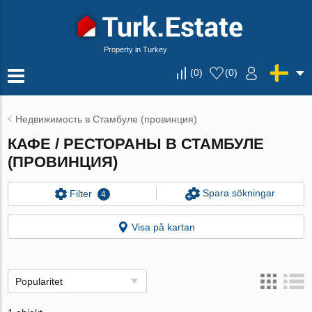
Property in Turkey
(
0
)
(
0
)
Недвижимость в Стамбуле (провинция)
КАФЕ / РЕСТОРАНЫ В СТАМБУЛЕ
(ПРОВИНЦИЯ)
Spara sökningar
Filter
4
Visa på kartan
Popularitet