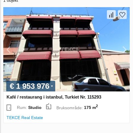
1 objekt
€ 1 953 976
Kafé / restaurang i istanbul, Turkiet Nr. 115293
2
Rum:
Studio
Bruksområde:
175 m
TEKCE Real Estate