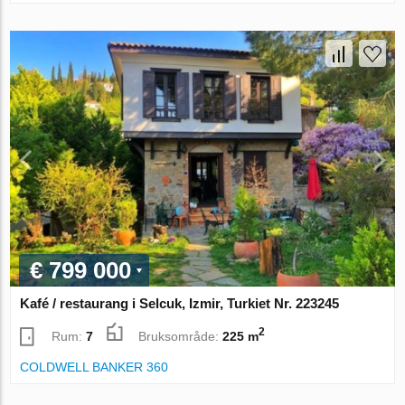
€ 799 000
Kafé / restaurang i Selcuk, Izmir, Turkiet Nr. 223245
2
Rum:
7
Bruksområde:
225 m
COLDWELL BANKER 360