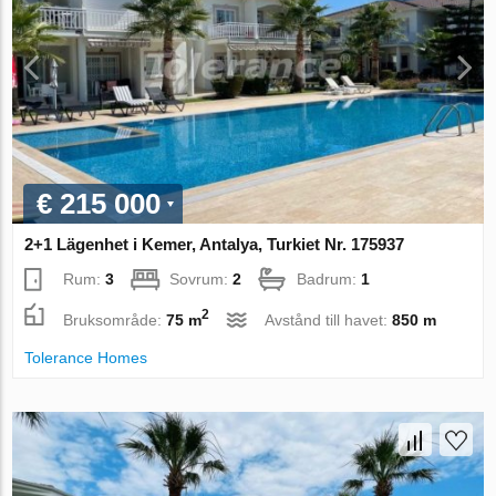
€ 215 000
2+1 Lägenhet i Kemer, Antalya, Turkiet Nr. 175937
Rum:
3
Sovrum:
2
Badrum:
1
2
Bruksområde:
75 m
Avstånd till havet:
850 m
Tolerance Homes