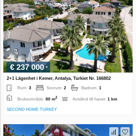
€ 237 000
2+1 Lägenhet i Kemer, Antalya, Turkiet Nr. 166802
Rum:
3
Sovrum:
2
Badrum:
1
2
Bruksområde:
80 m
Avstånd till havet:
1 km
SECOND HOME TURKEY