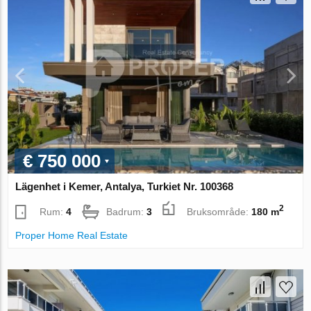
€ 750 000
Lägenhet i Kemer, Antalya, Turkiet Nr. 100368
2
Rum:
4
Badrum:
3
Bruksområde:
180 m
Proper Home Real Estate