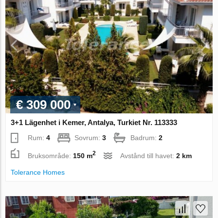
€ 309 000
3+1 Lägenhet i Kemer, Antalya, Turkiet Nr. 113333
Rum:
4
Sovrum:
3
Badrum:
2
2
Bruksområde:
150 m
Avstånd till havet:
2 km
Tolerance Homes