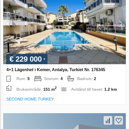
€ 229 000
4+1 Lägenhet i Kemer, Antalya, Turkiet Nr. 176345
Rum:
5
Sovrum:
4
Badrum:
2
2
Bruksområde:
151 m
Avstånd till havet:
1.2 km
SECOND HOME TURKEY