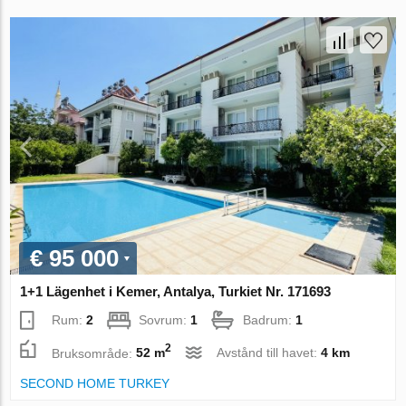
€ 95 000
1+1 Lägenhet i Kemer, Antalya, Turkiet Nr. 171693
Rum:
2
Sovrum:
1
Badrum:
1
2
Bruksområde:
52 m
Avstånd till havet:
4 km
SECOND HOME TURKEY