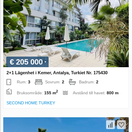
€ 205 000
2+1 Lägenhet i Kemer, Antalya, Turkiet Nr. 175430
Rum:
3
Sovrum:
2
Badrum:
2
2
Bruksområde:
155 m
Avstånd till havet:
800 m
SECOND HOME TURKEY