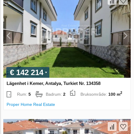
€ 142 214
Lägenhet i Kemer, Antalya, Turkiet Nr. 134358
2
Rum:
5
Badrum:
2
Bruksområde:
100 m
Proper Home Real Estate