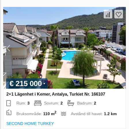
€ 215 000
2+1 Lägenhet i Kemer, Antalya, Turkiet Nr. 166107
Rum:
3
Sovrum:
2
Badrum:
2
2
Bruksområde:
110 m
Avstånd till havet:
1.2 km
SECOND HOME TURKEY