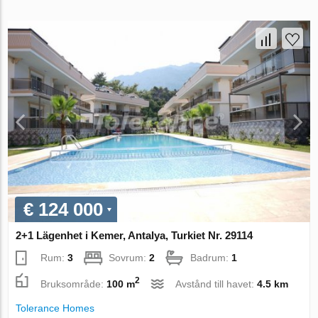
€ 124 000
2+1 Lägenhet i Kemer, Antalya, Turkiet Nr. 29114
Rum:
3
Sovrum:
2
Badrum:
1
2
Bruksområde:
100 m
Avstånd till havet:
4.5 km
Tolerance Homes