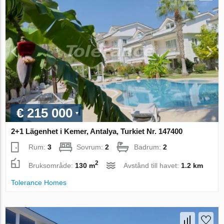
€ 215 000
2+1 Lägenhet i Kemer, Antalya, Turkiet Nr. 147400
Rum:
3
Sovrum:
2
Badrum:
2
2
Bruksområde:
130 m
Avstånd till havet:
1.2 km
Tolerance Homes