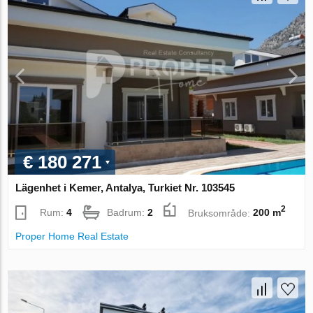
€ 180 271
Lägenhet i Kemer, Antalya, Turkiet Nr. 103545
2
Rum:
4
Badrum:
2
Bruksområde:
200 m
Proper Home Real Estate