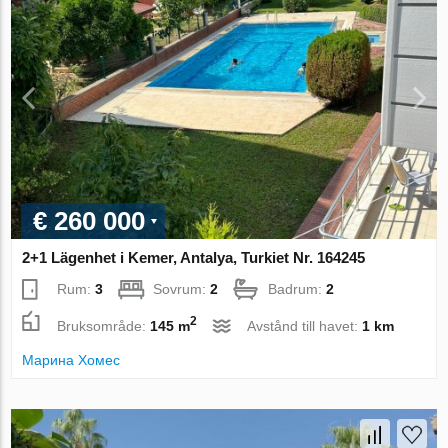
€ 260 000
2+1 Lägenhet i Kemer, Antalya, Turkiet Nr. 164245
Rum:
3
Sovrum:
2
Badrum:
2
2
Bruksområde:
145 m
Avstånd till havet:
1 km
Марина Хомес