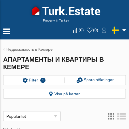
Property in Turkey
(
0
)
(
0
)
Недвижимость в Кемере
АПАРТАМЕНТЫ И КВАРТИРЫ В
КЕМЕРЕ
Spara sökningar
Filter
4
Visa på kartan
Popularitet