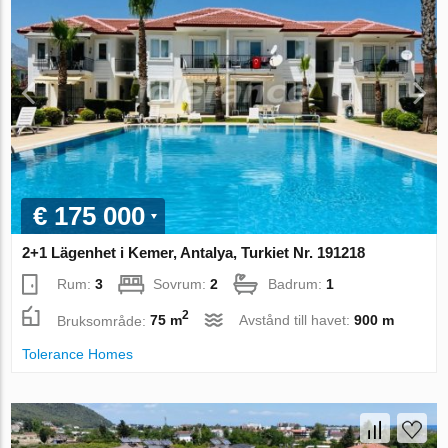
€ 175 000
2+1 Lägenhet i Kemer, Antalya, Turkiet Nr. 191218
Rum:
3
Sovrum:
2
Badrum:
1
2
Bruksområde:
75 m
Avstånd till havet:
900 m
Tolerance Homes