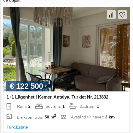
69 objekt
€ 122 500
1+1 Lägenhet i Kemer, Antalya, Turkiet Nr. 213832
Rum:
2
Sovrum:
1
Badrum:
1
2
Bruksområde:
50 m
Avstånd till havet:
3 km
Turk.Estate