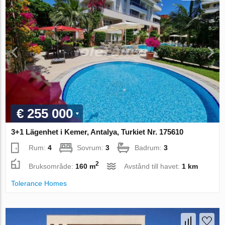
€ 255 000
3+1 Lägenhet i Kemer, Antalya, Turkiet Nr. 175610
Rum:
4
Sovrum:
3
Badrum:
3
2
Bruksområde:
160 m
Avstånd till havet:
1 km
Tolerance Homes