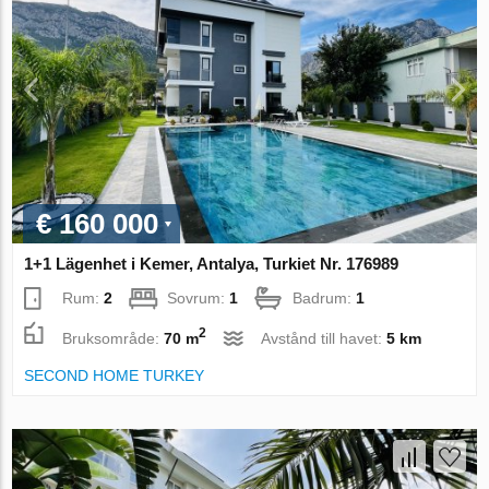
€ 160 000
1+1 Lägenhet i Kemer, Antalya, Turkiet Nr. 176989
Rum:
2
Sovrum:
1
Badrum:
1
2
Bruksområde:
70 m
Avstånd till havet:
5 km
SECOND HOME TURKEY