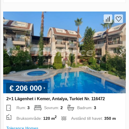
€ 206 000
2+1 Lägenhet i Kemer, Antalya, Turkiet Nr. 116472
Rum:
3
Sovrum:
2
Badrum:
3
2
Bruksområde:
120 m
Avstånd till havet:
350 m
Tolerance Homes