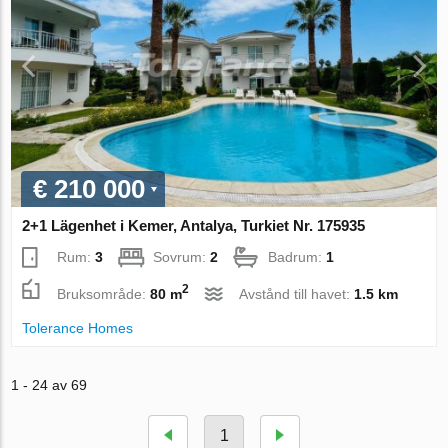
€ 210 000
2+1 Lägenhet i Kemer, Antalya, Turkiet Nr. 175935
Rum:
3
Sovrum:
2
Badrum:
1
2
Bruksområde:
80 m
Avstånd till havet:
1.5 km
Tolerance Homes
1 - 24 av 69
1