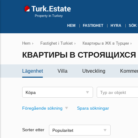
Property in Turkey
HEM
FASTIGHET
HYRA
SÖK
Hem
›
Fastighet i Turkiet
›
Квартиры в ЖК в Турции
›
КВАРТИРЫ В СТРОЯЩИХСЯ 
Lägenhet
Villa
Utveckling
Kommers
Köpa
Typ av objekt
Föregående sökning
Spara sökningar
Sorter etter
Popularitet