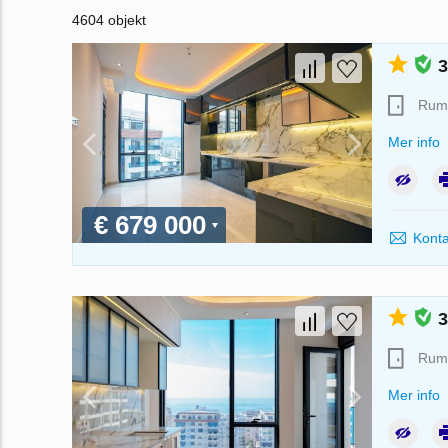
4604 objekt
3
Rum
Mer info
€ 679 000
Konta
3
Rum
Mer info