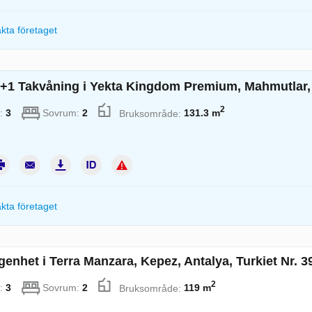
kta företaget
+1 Takvåning i Yekta Kingdom Premium, Mahmutlar, A
2
:
3
Sovrum:
2
Bruksområde:
131.3 m
kta företaget
enhet i Terra Manzara, Kepez, Antalya, Turkiet Nr. 3
2
:
3
Sovrum:
2
Bruksområde:
119 m