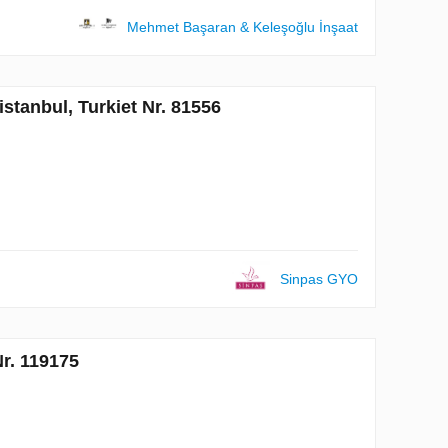
Mehmet Başaran & Keleşoğlu İnşaat
tanbul, Turkiet Nr. 81556
Sinpas GYO
Nr. 119175