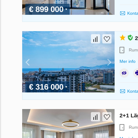
€ 899 000
Konta
2
Rum
Mer info
€ 316 000
Konta
2+1 Läg
Rum