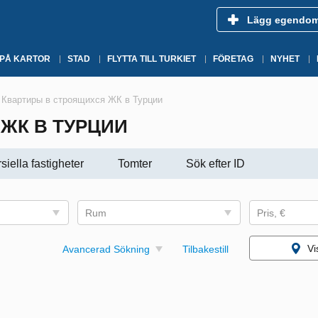
Lägg egendo
 PÅ KARTOR
STAD
FLYTTA TILL TURKIET
FÖRETAG
NYHET
Квартиры в строящихся ЖК в Турции
ЖК В ТУРЦИИ
iella fastigheter
Tomter
Sök efter ID
Rum
Pris, €
Vi
Avancerad Sökning
Tilbakestill