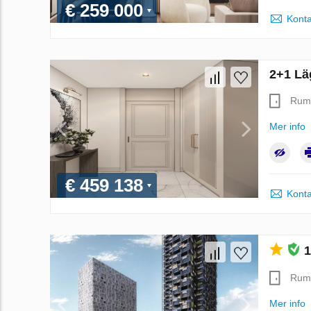
€ 259 000
Konta
2+1 Lä
Rum
Mer info
€ 459 138
Konta
1
Rum
Mer info