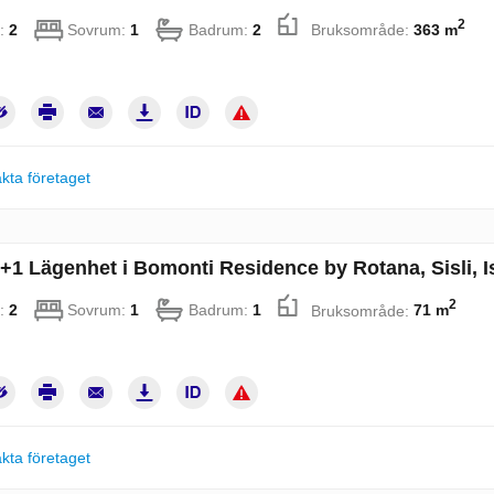
2
:
2
Sovrum:
1
Badrum:
2
Bruksområde:
363 m
kta företaget
+1 Lägenhet i Bomonti Residence by Rotana, Sisli, Is
2
:
2
Sovrum:
1
Badrum:
1
Bruksområde:
71 m
kta företaget