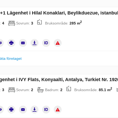
+1 Lägenhet i Hilal Konaklari, Beylikduezue, istanbul
2
:
4
Sovrum:
3
Bruksområde:
285 m
kta företaget
enhet i IVY Flats, Konyaalti, Antalya, Turkiet Nr. 19
2
:
3
Sovrum:
2
Badrum:
2
Bruksområde:
85.1 m