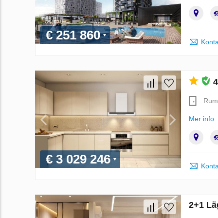
€ 251 860
Konta
4
Rum
Mer info
€ 3 029 246
Konta
2+1 Lä