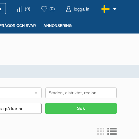
m
(
0
)
(
0
)
logga in
FRÅGOR OCH SVAR
ANNONSERING
Sök
sa på kartan