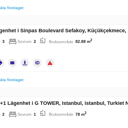
kta företaget
genhet i Sinpas Boulevard Sefakoy, Küçükçekmece, is
2
:
3
Sovrum:
2
Bruksområde:
82.88 m
kta företaget
+1 Lägenhet i G TOWER, Istanbul, istanbul, Turkiet 
2
:
2
Sovrum:
1
Bruksområde:
78 m