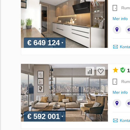
Rum
Mer info
€ 649 124
Konta
1
Rum
Mer info
€ 592 001
Konta