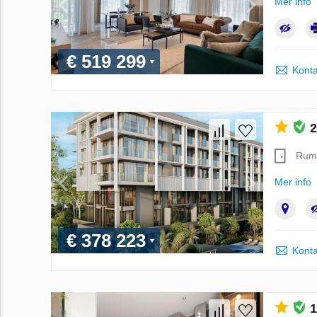
Mer info
€ 519 299
Konta
2
Rum
Mer info
€ 378 223
Konta
1