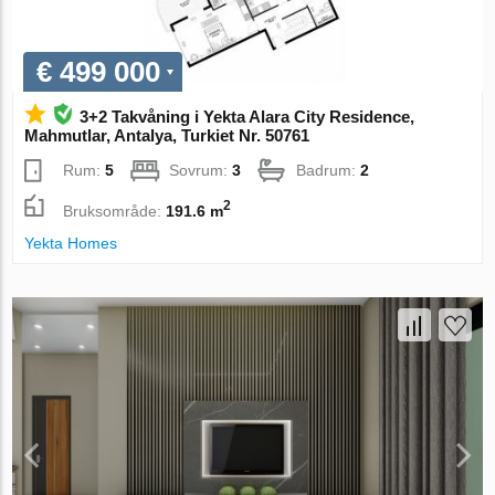
€ 499 000
3+2 Takvåning i Yekta Alara City Residence,
Mahmutlar, Antalya, Turkiet Nr. 50761
Rum:
5
Sovrum:
3
Badrum:
2
2
Bruksområde:
191.6 m
Yekta Homes