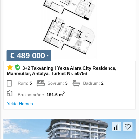
€ 489 000
3+2 Takvåning i Yekta Alara City Residence,
Mahmutlar, Antalya, Turkiet Nr. 50756
Rum:
5
Sovrum:
3
Badrum:
2
2
Bruksområde:
191.6 m
Yekta Homes