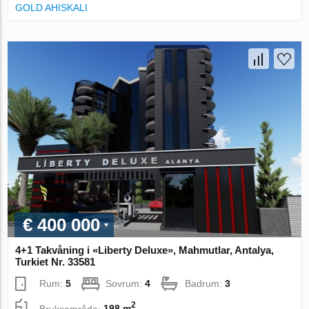
GOLD AHISKALI
€ 400 000
4+1 Takvåning i «Liberty Deluxe», Mahmutlar, Antalya,
Turkiet Nr. 33581
Rum:
5
Sovrum:
4
Badrum:
3
2
Bruksområde:
198 m