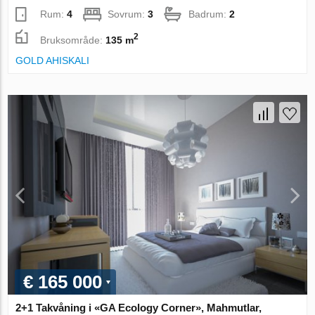
Rum:
4
Sovrum:
3
Badrum:
2
2
Bruksområde:
135 m
GOLD AHISKALI
€ 165 000
2+1 Takvåning i «GA Ecology Corner», Mahmutlar,