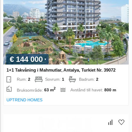
€ 144 000
1+1 Takvåning i Mahmutlar, Antalya, Turkiet Nr. 39072
Rum:
2
Sovrum:
1
Badrum:
2
2
Bruksområde:
63 m
Avstånd till havet:
800 m
UPTREND HOMES