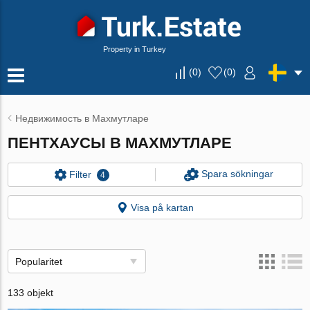
Property in Turkey
(
0
)
(
0
)
Недвижимость в Махмутларе
ПЕНТХАУСЫ В МАХМУТЛАРЕ
Spara sökningar
Filter
4
Visa på kartan
Popularitet
133 objekt