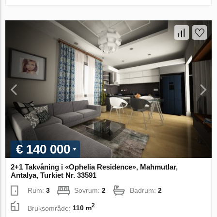
€ 140 000
2+1 Takvåning i «Ophelia Residence», Mahmutlar,
Antalya, Turkiet Nr. 33591
Rum:
3
Sovrum:
2
Badrum:
2
2
Bruksområde:
110 m