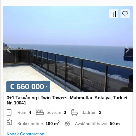
€ 660 000
3+1 Takvåning i Twin Towers, Mahmutlar, Antalya, Turkiet
Nr. 10041
Rum:
4
Sovrum:
3
Badrum:
2
2
Bruksområde:
190 m
Avstånd till havet:
50 m
Konak Construction