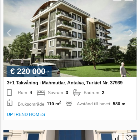
€ 220 000
3+1 Takvåning i Mahmutlar, Antalya, Turkiet Nr. 37939
Rum:
4
Sovrum:
3
Badrum:
2
2
Bruksområde:
110 m
Avstånd till havet:
580 m
UPTREND HOMES