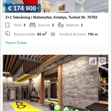
€ 174 900
2+1 Takvåning i Mahmutlar, Antalya, Turkiet Nr. 70783
Rum:
3
Sovrum:
2
Badrum:
1
2
Bruksområde:
83 m
Avstånd till havet:
750 m
Vizyon Estate