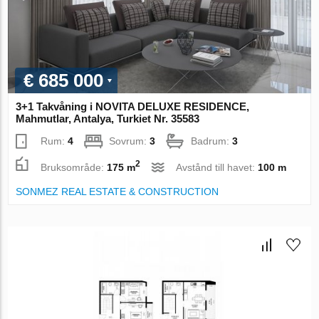
€ 685 000
3+1 Takvåning i NOVITA DELUXE RESIDENCE,
Mahmutlar, Antalya, Turkiet Nr. 35583
Rum:
4
Sovrum:
3
Badrum:
3
2
Bruksområde:
175 m
Avstånd till havet:
100 m
SONMEZ REAL ESTATE & CONSTRUCTION