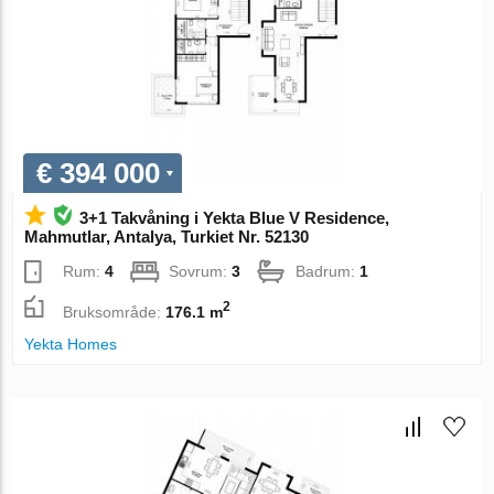
€ 394 000
3+1 Takvåning i Yekta Blue V Residence,
Mahmutlar, Antalya, Turkiet Nr. 52130
Rum:
4
Sovrum:
3
Badrum:
1
2
Bruksområde:
176.1 m
Yekta Homes