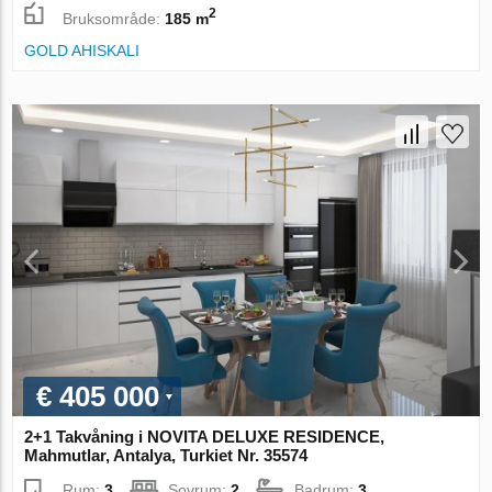
2
Bruksområde:
185 m
GOLD AHISKALI
€ 405 000
2+1 Takvåning i NOVITA DELUXE RESIDENCE,
Mahmutlar, Antalya, Turkiet Nr. 35574
Rum:
3
Sovrum:
2
Badrum:
3