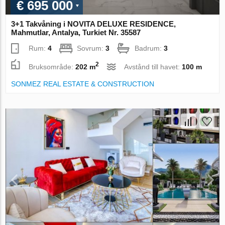
€ 695 000
3+1 Takvåning i NOVITA DELUXE RESIDENCE,
Mahmutlar, Antalya, Turkiet Nr. 35587
Rum:
4
Sovrum:
3
Badrum:
3
2
Bruksområde:
202 m
Avstånd till havet:
100 m
SONMEZ REAL ESTATE & CONSTRUCTION