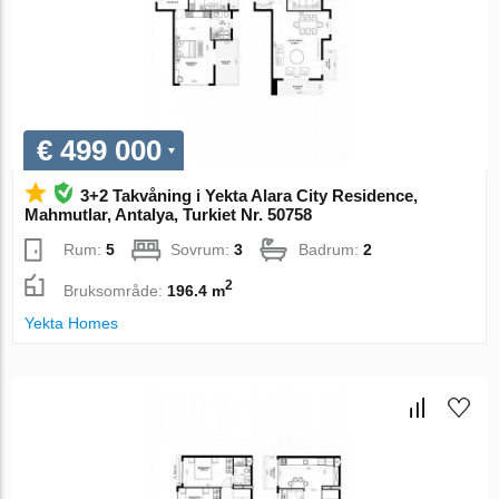
€ 499 000
3+2 Takvåning i Yekta Alara City Residence,
Mahmutlar, Antalya, Turkiet Nr. 50758
Rum:
5
Sovrum:
3
Badrum:
2
2
Bruksområde:
196.4 m
Yekta Homes