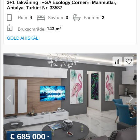
3+1 Takvåning i «GA Ecology Corner», Mahmutlar,
Antalya, Turkiet Nr. 33587
Rum:
4
Sovrum:
3
Badrum:
2
2
Bruksområde:
143 m
GOLD AHISKALI
€ 685 000