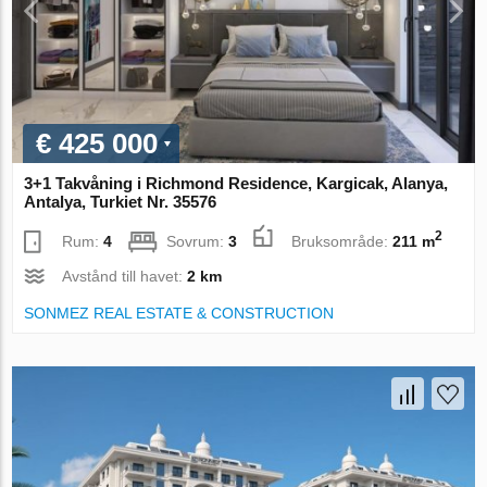
€ 425 000
3+1 Takvåning i Richmond Residence, Kargicak, Alanya,
Antalya, Turkiet Nr. 35576
2
Rum:
4
Sovrum:
3
Bruksområde:
211 m
Avstånd till havet:
2 km
SONMEZ REAL ESTATE & CONSTRUCTION