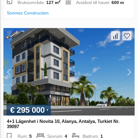
2
Bruksområde:
127 m
Avstånd till havet:
600 m
Sonmez Construction
€ 295 000
4+1 Lägenhet i Novita 10, Alanya, Antalya, Turkiet Nr.
39097
Rum:
5
Sovrum:
4
Badrum:
1