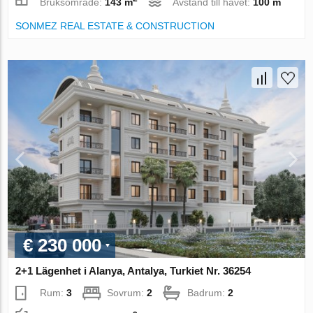
Bruksområde:
143 m
Avstånd till havet:
100 m
SONMEZ REAL ESTATE & CONSTRUCTION
€ 230 000
2+1 Lägenhet i Alanya, Antalya, Turkiet Nr. 36254
Rum:
3
Sovrum:
2
Badrum:
2