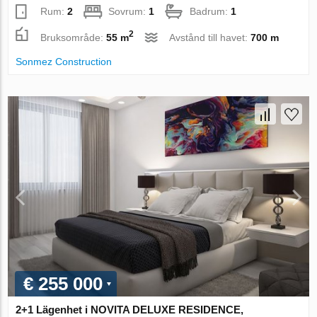
Rum:
2
Sovrum:
1
Badrum:
1
2
Bruksområde:
55 m
Avstånd till havet:
700 m
Sonmez Construction
€ 255 000
2+1 Lägenhet i NOVITA DELUXE RESIDENCE,