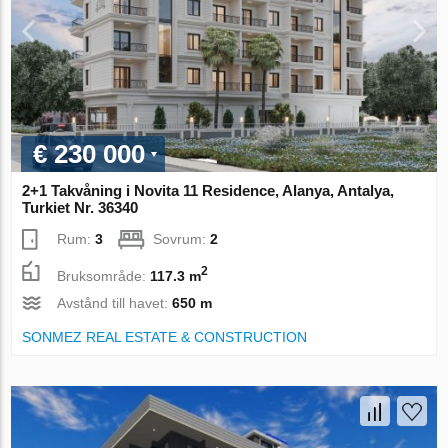
€ 230 000
2+1 Takvåning i Novita 11 Residence, Alanya, Antalya,
Turkiet Nr. 36340
Rum:
3
Sovrum:
2
2
Bruksområde:
117.3 m
Avstånd till havet:
650 m
SONMEZ REAL ESTATE & CONSTRUCTION