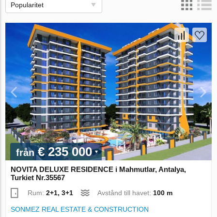
Popularitet
€ 235 000
från
NOVITA DELUXE RESIDENCE i Mahmutlar, Antalya,
Turkiet Nr.35567
Rum:
2+1, 3+1
Avstånd till havet:
100 m
SONMEZ REAL ESTATE & CONSTRUCTION