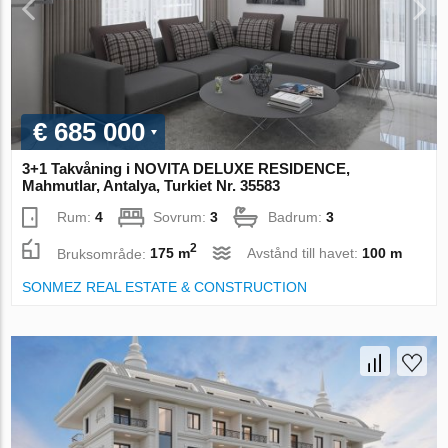
€ 685 000
3+1 Takvåning i NOVITA DELUXE RESIDENCE,
Mahmutlar, Antalya, Turkiet Nr. 35583
Rum:
4
Sovrum:
3
Badrum:
3
2
Bruksområde:
175 m
Avstånd till havet:
100 m
SONMEZ REAL ESTATE & CONSTRUCTION