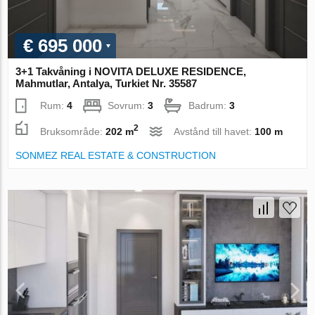
€ 695 000
3+1 Takvåning i NOVITA DELUXE RESIDENCE,
Mahmutlar, Antalya, Turkiet Nr. 35587
Rum:
4
Sovrum:
3
Badrum:
3
2
Bruksområde:
202 m
Avstånd till havet:
100 m
SONMEZ REAL ESTATE & CONSTRUCTION