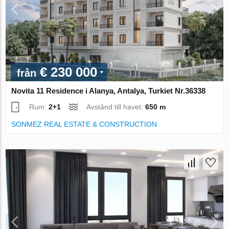
€ 230 000
från
Novita 11 Residence i Alanya, Antalya, Turkiet Nr.36338
Rum:
2+1
Avstånd till havet:
650 m
SONMEZ REAL ESTATE & CONSTRUCTION