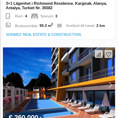
3+1 Lägenhet i Richmond Residence, Kargicak, Alanya,
Antalya, Turkiet Nr. 35582
Rum:
4
Sovrum:
3
2
Bruksområde:
95.3 m
Avstånd till havet:
2 km
SONMEZ REAL ESTATE & CONSTRUCTION
€ 260 000