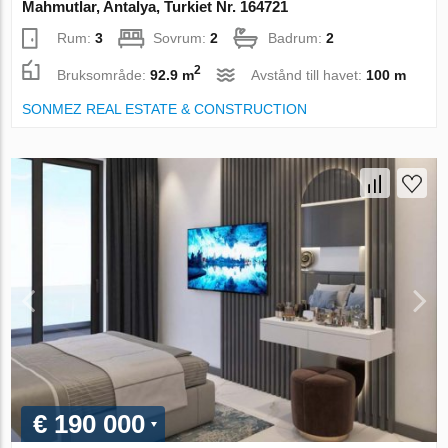
Mahmutlar, Antalya, Turkiet Nr. 164721
Rum:
3
Sovrum:
2
Badrum:
2
2
Bruksområde:
92.9 m
Avstånd till havet:
100 m
SONMEZ REAL ESTATE & CONSTRUCTION
€ 190 000