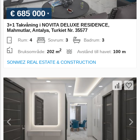
€ 685 000
3+1 Takvåning i NOVITA DELUXE RESIDENCE,
Mahmutlar, Antalya, Turkiet Nr. 35577
Rum:
4
Sovrum:
3
Badrum:
3
2
Bruksområde:
202 m
Avstånd till havet:
100 m
SONMEZ REAL ESTATE & CONSTRUCTION