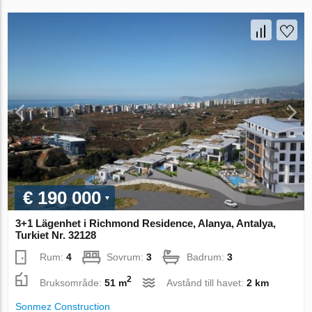
€ 190 000
3+1 Lägenhet i Richmond Residence, Alanya, Antalya,
Turkiet Nr. 32128
Rum:
4
Sovrum:
3
Badrum:
3
2
Bruksområde:
51 m
Avstånd till havet:
2 km
Sonmez Construction