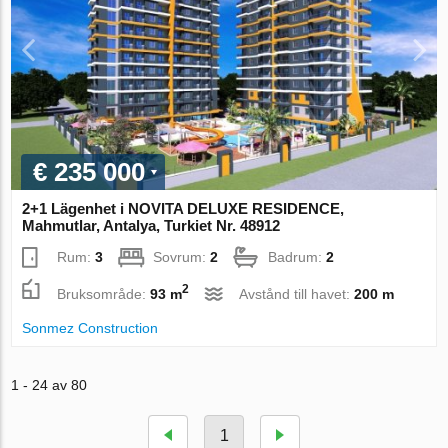
€ 235 000
2+1 Lägenhet i NOVITA DELUXE RESIDENCE,
Mahmutlar, Antalya, Turkiet Nr. 48912
Rum:
3
Sovrum:
2
Badrum:
2
2
Bruksområde:
93 m
Avstånd till havet:
200 m
Sonmez Construction
1 - 24 av 80
1