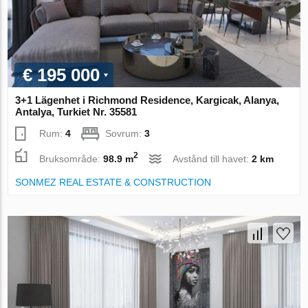
€ 195 000
3+1 Lägenhet i Richmond Residence, Kargicak, Alanya,
Antalya, Turkiet Nr. 35581
Rum:
4
Sovrum:
3
2
Bruksområde:
98.9 m
Avstånd till havet:
2 km
SONMEZ REAL ESTATE & CONSTRUCTION