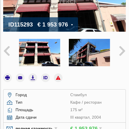
ID115293
€ 1 953 976
Город
Стамбул
Тип
Кафе / ресторан
Площадь
175 м²
Дата сдачи
III квартал, 2004
€ 1 953 976
полная стоимость