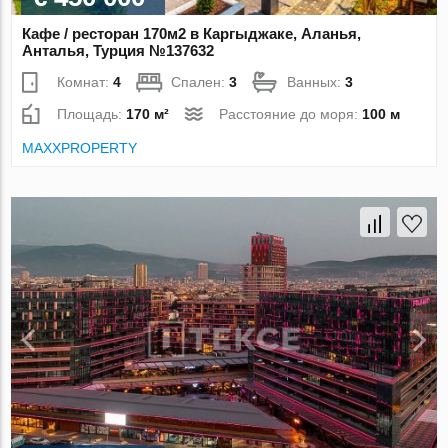
Кафе / ресторан 170м2 в Каргыджаке, Аланья,
Анталья, Турция №137632
Комнат:
4
Спален:
3
Ванных:
3
Площадь:
170 м²
Расстояние до моря:
100 м
MAXXPROPERTY