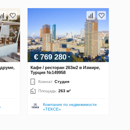
€ 769 280
одруме,
Кафе / ресторан 263м2 в Измире,
Турция №149958
Комнат:
Студия
Площадь:
263 м²
Компания по недвижимости
p
«TEKCE»