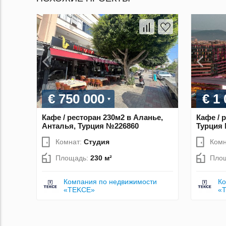
€ 750 000
€ 1
Кафе / ресторан 230м2 в Аланье,
Кафе / 
Анталья, Турция №226860
Турция
Комнат:
Студия
Комн
Площадь:
230 м²
Пло
Компания по недвижимости
Ко
«TEKCE»
«