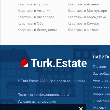
Квартиры в Турции
Квартиры в Аланье
Квартиры в Анталии
Квартиры в Махмутларе
Квартиры в Авсалларе
Квартиры в Каргыджаке
Квартиры в Оба
Квартиры в Кемере
Квартиры в Джикджилли
Квартиры в Фетхие
НАВИГА
Главная
Застройщ
Агентства
© Turk.Estate 2026. Все права защищены.
Поиск на 
Вопрос-от
Политика конфиденциальности
О компан
Условия использования
×
Реклама