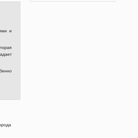
ями и
торая
ладает
обенно
орода