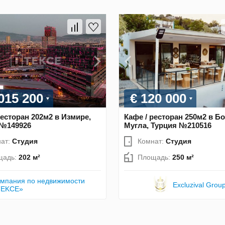
 015 200
€ 120 000
ресторан 202м2 в Измире,
Кафе / ресторан 250м2 в Б
 №149926
Мугла, Турция №210516
ат:
Студия
Комнат:
Студия
щадь:
202 м²
Площадь:
250 м²
мпания по недвижимости
Excluzival Grou
TEKCE»