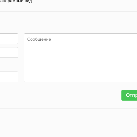
анорамный вид
Отп