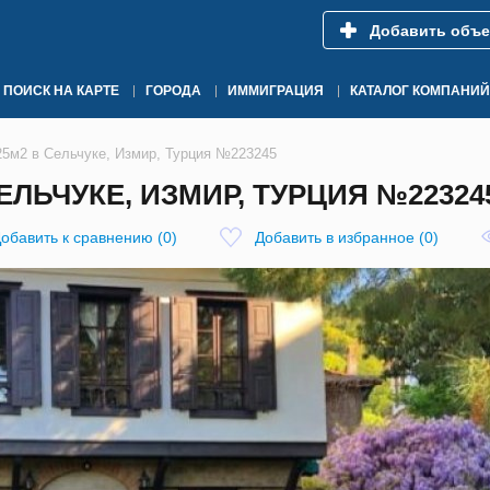
Добавить объе
ПОИСК НА КАРТЕ
ГОРОДА
ИММИГРАЦИЯ
КАТАЛОГ КОМПАНИЙ
25м2 в Сельчуке, Измир, Турция №223245
СЕЛЬЧУКЕ, ИЗМИР, ТУРЦИЯ №22324
обавить к сравнению
(
0
)
Добавить в избранное
(
0
)