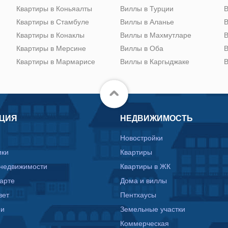
Квартиры в Коньяалты
Виллы в Турции
В
Квартиры в Стамбуле
Виллы в Аланье
В
Квартиры в Конаклы
Виллы в Махмутларе
В
Квартиры в Мерсине
Виллы в Оба
В
Квартиры в Мармарисе
Виллы в Каргыджаке
В
ЦИЯ
НЕДВИЖИМОСТЬ
Новостройки
ики
Квартиры
 недвижимости
Квартиры в ЖК
карте
Дома и виллы
вет
Пентхаусы
ии
Земельные участки
Коммерческая