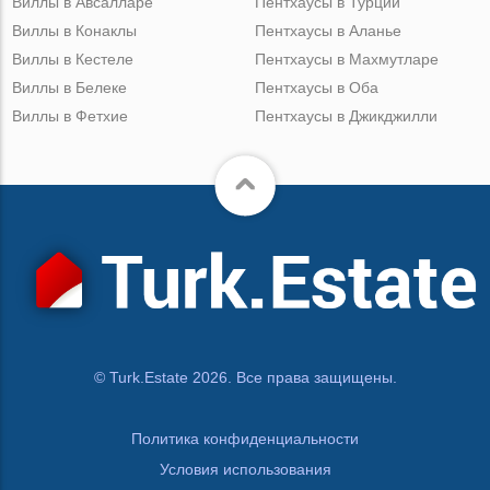
Виллы в Авсалларе
Пентхаусы в Турции
Виллы в Конаклы
Пентхаусы в Аланье
Виллы в Кестеле
Пентхаусы в Махмутларе
Виллы в Белеке
Пентхаусы в Оба
Виллы в Фетхие
Пентхаусы в Джикджилли
© Turk.Estate 2026. Все права защищены.
Политика конфиденциальности
Условия использования