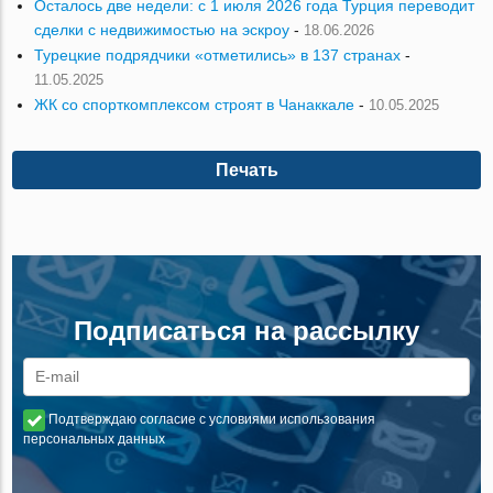
Осталось две недели: с 1 июля 2026 года Турция переводит
сделки с недвижимостью на эскроу
-
18.06.2026
Турецкие подрядчики «отметились» в 137 странах
-
11.05.2025
ЖК со спорткомплексом строят в Чанаккале
-
10.05.2025
Печать
Подписаться на рассылку
Подтверждаю согласие с условиями использования
персональных данных