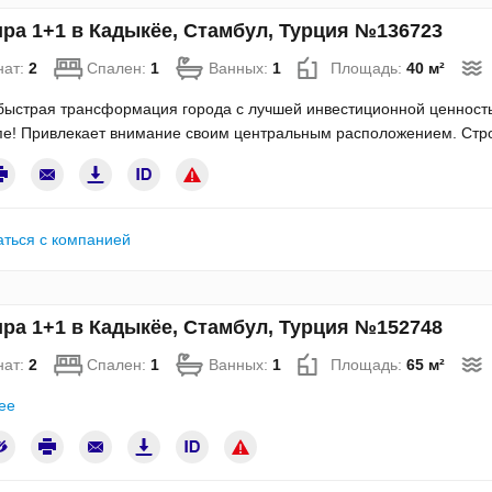
ра 1+1 в Кадыкёе, Стамбул, Турция №136723
нат:
2
Спален:
1
Ванных:
1
Площадь:
40 м²
ыстрая трансформация города с лучшей инвестиционной ценность
е! Привлекает внимание своим центральным расположением. Строи
аться с компанией
ра 1+1 в Кадыкёе, Стамбул, Турция №152748
нат:
2
Спален:
1
Ванных:
1
Площадь:
65 м²
ее