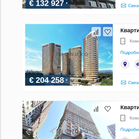
€ 132 927
Связ
Кварти
Ком
Подробн
€ 204 258
Связ
Кварти
Ком
Подробн