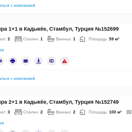
аться с компанией
ра 1+1 в Кадыкёе, Стамбул, Турция №152699
нат:
2
Спален:
1
Ванных:
1
Площадь:
59 м²
ее
аться с компанией
ра 2+1 в Кадыкёе, Стамбул, Турция №152749
нат:
3
Спален:
2
Ванных:
2
Площадь:
100 м²
ее