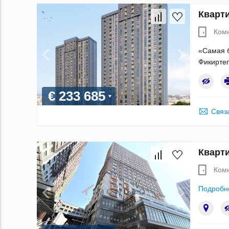
Кварти
Ком
«Самая б
Фикиртеп
€ 233 685
Связ
Кварти
Ком
Подробн