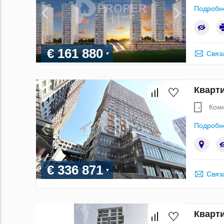
Подробн
€ 161 880
Связ
Кварти
Ком
Подробн
€ 336 871
Связ
Кварти