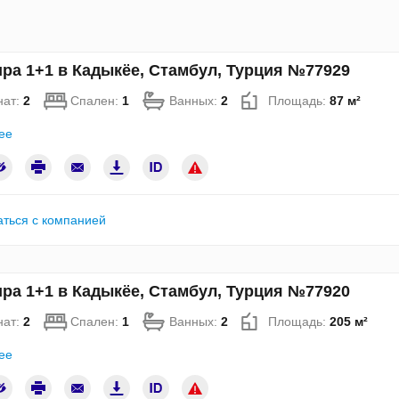
ра 1+1 в Кадыкёе, Стамбул, Турция №77929
нат:
2
Спален:
1
Ванных:
2
Площадь:
87 м²
ее
аться с компанией
ра 1+1 в Кадыкёе, Стамбул, Турция №77920
нат:
2
Спален:
1
Ванных:
2
Площадь:
205 м²
ее