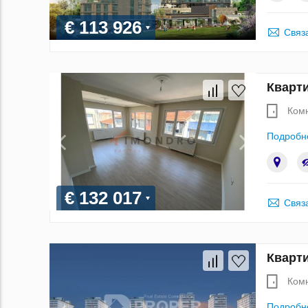
€ 113 926
Связ
Кварти
Ком
Подробн
€ 132 017
Связ
Кварти
Ком
Подробн