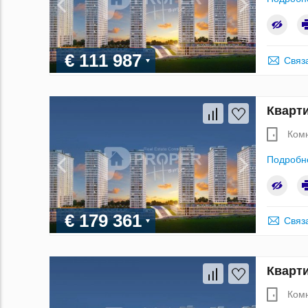
€ 111 987
Связ
Кварти
Ком
Подробн
€ 179 361
Связ
Кварти
Ком