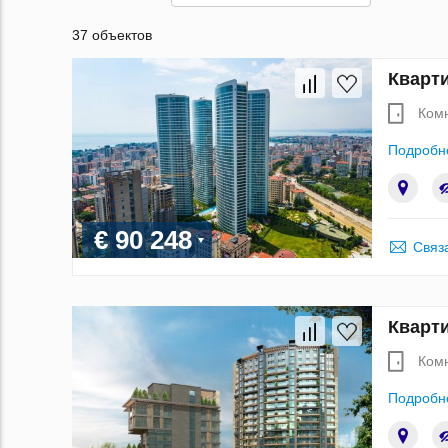
37 объектов
Кварти
Ком
Подробн
€ 90 248
Связ
Кварти
Ком
Подробн