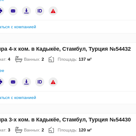
аться с компанией
ра 4-х ком. в Кадыкёе, Стамбул, Турция №54432
нат:
4
Ванных:
2
Площадь:
137 м²
ее
аться с компанией
ра 3-х ком. в Кадыкёе, Стамбул, Турция №54430
нат:
3
Ванных:
2
Площадь:
120 м²