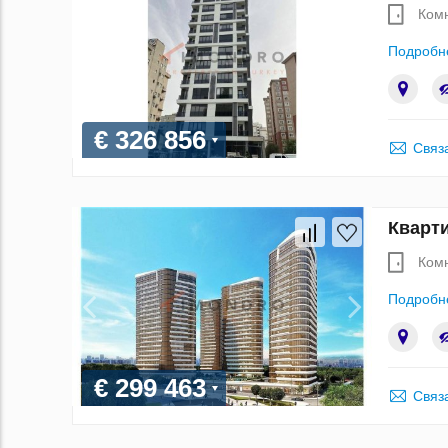
Ком
Подробн
€ 326 856
Связ
Кварти
Ком
Подробн
€ 299 463
Связ