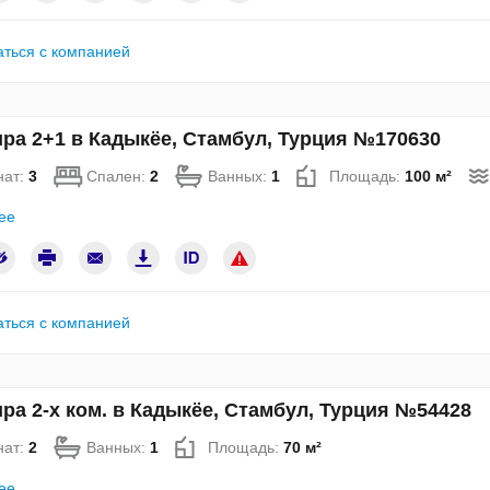
аться с компанией
ра 2+1 в Кадыкёе, Стамбул, Турция №170630
нат:
3
Спален:
2
Ванных:
1
Площадь:
100 м²
ее
аться с компанией
ра 2-х ком. в Кадыкёе, Стамбул, Турция №54428
нат:
2
Ванных:
1
Площадь:
70 м²
ее