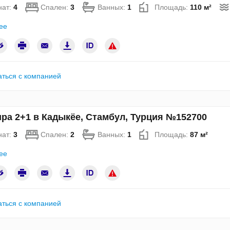
нат:
4
Спален:
3
Ванных:
1
Площадь:
110 м²
ее
аться с компанией
ра 2+1 в Кадыкёе, Стамбул, Турция №152700
нат:
3
Спален:
2
Ванных:
1
Площадь:
87 м²
ее
аться с компанией