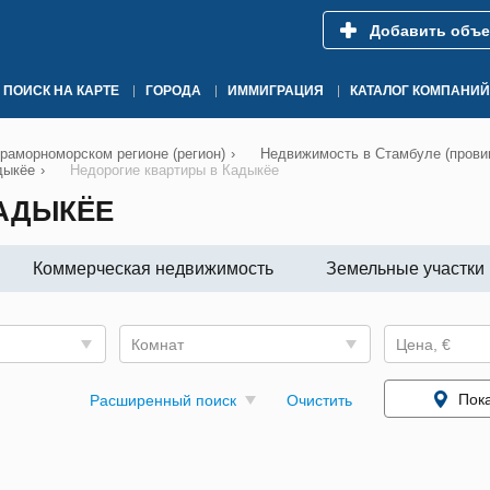
Добавить объе
ПОИСК НА КАРТЕ
ГОРОДА
ИММИГРАЦИЯ
КАТАЛОГ КОМПАНИЙ
раморноморском регионе (регион)
›
Недвижимость в Стамбуле (прови
дыкёе
›
Недорогие квартиры в Кадыкёе
КАДЫКЁЕ
Коммерческая недвижимость
Земельные участки
Комнат
Цена, €
Пока
Расширенный поиск
Очистить