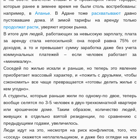
которые ранее в зимнее время не были столь востребованы:
например, в
Аланье
. В Адане тоже
расхватывают
давно
пустовавшие дома. И зимой тарифы на аренду только
продолжат расти
, уверяют игроки рынка.
В итоге для людей, работающих за невысокую зарплату, плата
за аренду стала непосильной: она порой равна 75% от
доходов, а то и превышает сумму заработка даже без учета
коммунальных платежей – если человек работает за
«минималку».
Соседей по жилью искали и раньше, но теперь это явление
приобретает массовый характер, и «пожить с друзьями, чтобы
сэкономить» все чаще превращается «готовы делить жилье с
кем угодно».
А студенты, которые раньше жили по одному-по двое, теперь
вообще селятся по 3-5 человек в двух-трехкомнатной квартире
или крошечном доме. Таким образом, количество людей,
живущих в отдельно взятой резиденции, по сравнению с
предыдущими годами, увеличилось.
Люди идут на это, несмотря на риск конфликтов, того, что
«сосед» окажется неплательщиком, и даже без оглядки на иск