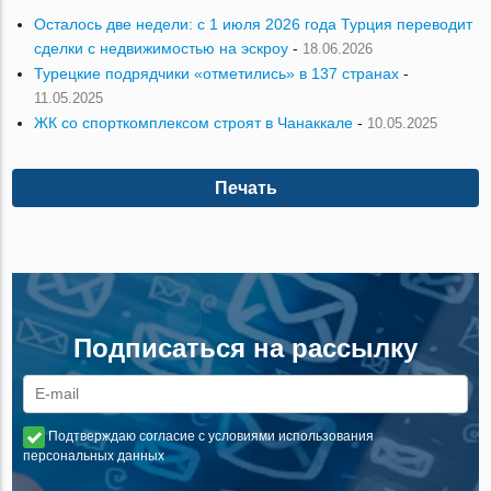
Осталось две недели: с 1 июля 2026 года Турция переводит
сделки с недвижимостью на эскроу
-
18.06.2026
Турецкие подрядчики «отметились» в 137 странах
-
11.05.2025
ЖК со спорткомплексом строят в Чанаккале
-
10.05.2025
Печать
Подписаться на рассылку
Подтверждаю согласие с условиями использования
персональных данных