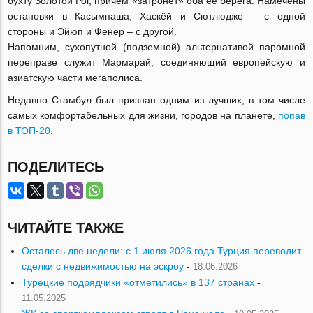
бухту Золотой Рог, причем «затронет» оба ее берега. Намечены
остановки в Касымпаша, Хаскёй и Сютлюдже – с одной
стороны и Эйюп и Фенер – с другой.
Напомним, сухопутной (подземной) альтернативой паромной
переправе служит Мармарай, соединяющий европейскую и
азиатскую части мегаполиса.
Недавно Стамбул был признан одним из лучших, в том числе
самых комфортабельных для жизни, городов на планете,
попав
в ТОП-20
.
ПОДЕЛИТЕСЬ
ЧИТАЙТЕ ТАКЖЕ
Осталось две недели: с 1 июля 2026 года Турция переводит
сделки с недвижимостью на эскроу
-
18.06.2026
Турецкие подрядчики «отметились» в 137 странах
-
11.05.2025