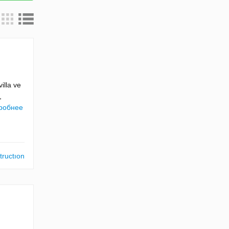
illa ve
,
робнее
tructıon