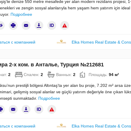
şiş’te denize 550 metre mesafede yer alan modern rezidans projesi, 1
enekleri ve zengin sosyal alanlarıyla hem yaşam hem yatırım için ideal 
nuyor.
Подробнее
аться с компанией
Elka Homes Real Estate & Cons
ра 2-х ком. в Анталье, Турция №212681
нат:
2
Спален:
2
Ванных:
2
Площадь:
94 м²
ksu’nun prestijli bölgesi Altıntaş’ta yer alan bu proje, 7.202 m² arsa üz
mari, gelişmiş sosyal alanlar ve güçlü yatırım değeriyle öne çıkan lüks
nsepti sunmaktadır.
Подробнее
аться с компанией
Elka Homes Real Estate & Cons