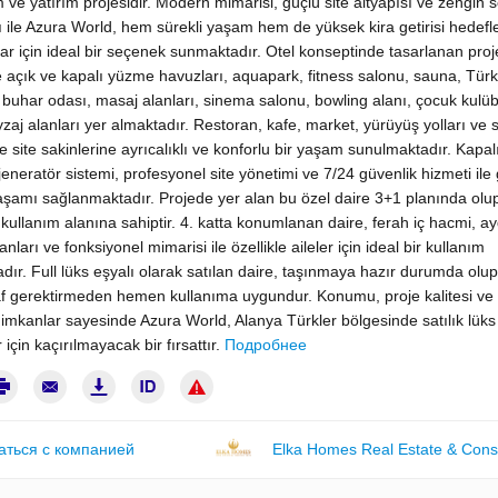
 ve yatırım projesidir. Modern mimarisi, güçlü site altyapısı ve zengin 
ı ile Azura World, hem sürekli yaşam hem de yüksek kira getirisi hedef
lar için ideal bir seçenek sunmaktadır. Otel konseptinde tasarlanan proj
e açık ve kapalı yüzme havuzları, aquapark, fitness salonu, sauna, Türk
buhar odası, masaj alanları, sinema salonu, bowling alanı, çocuk kulü
zaj alanları yer almaktadır. Restoran, kafe, market, yürüyüş yolları ve 
ile site sakinlerine ayrıcalıklı ve konforlu bir yaşam sunulmaktadır. Kapal
jeneratör sistemi, profesyonel site yönetimi ve 7/24 güvenlik hizmeti ile
yaşamı sağlanmaktadır. Projede yer alan bu özel daire 3+1 planında olu
kullanım alanına sahiptir. 4. katta konumlanan daire, ferah iç hacmi, ay
nları ve fonksiyonel mimarisi ile özellikle aileler için ideal bir kullanım
ır. Full lüks eşyalı olarak satılan daire, taşınmaya hazır durumda olup
f gerektirmeden hemen kullanıma uygundur. Konumu, proje kalitesi ve
mkanlar sayesinde Azura World, Alanya Türkler bölgesinde satılık lüks
 için kaçırılmayacak bir fırsattır.
Подробнее
аться с компанией
Elka Homes Real Estate & Cons