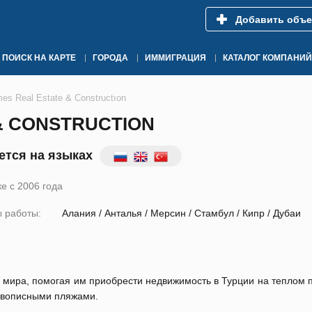
Добавить объе
ПОИСК НА КАРТЕ
ГОРОДА
ИММИГРАЦИЯ
КАТАЛОГ КОМПАНИЙ
es Real Estate & Constructıon
& CONSTRUCTION
тся на языках
е с 2006 года
 работы:
Алания / Анталья / Мерсин / Стамбул / Кипр / Дубаи
го мира, помогая им приобрести недвижимость в Турции на теплом
ивописными пляжами.