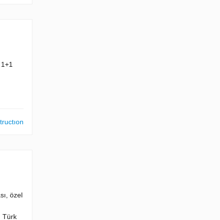
ı 1+1
tructıon
sı, özel
. Türk