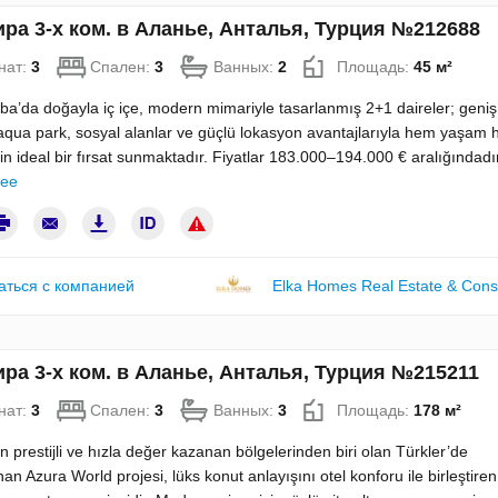
ра 3-х ком. в Аланье, Анталья, Турция №212688
нат:
3
Спален:
3
Ванных:
2
Площадь:
45 м²
ba’da doğayla iç içe, modern mimariyle tasarlanmış 2+1 daireler; geni
aqua park, sosyal alanlar ve güçlü lokasyon avantajlarıyla hem yaşam
çin ideal bir fırsat sunmaktadır. Fiyatlar 183.000–194.000 € aralığındadır
ее
аться с компанией
Elka Homes Real Estate & Cons
ра 3-х ком. в Аланье, Анталья, Турция №215211
нат:
3
Спален:
3
Ванных:
3
Площадь:
178 м²
n prestijli ve hızla değer kazanan bölgelerinden biri olan Türkler’de
n Azura World projesi, lüks konut anlayışını otel konforu ile birleştiren