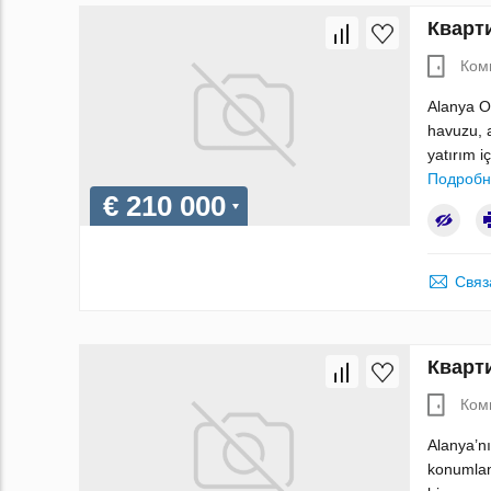
Кварти
Ком
Alanya O
havuzu, 
yatırım i
Подробн
€ 210 000
Связ
Кварти
Ком
Alanya’nı
konumlana