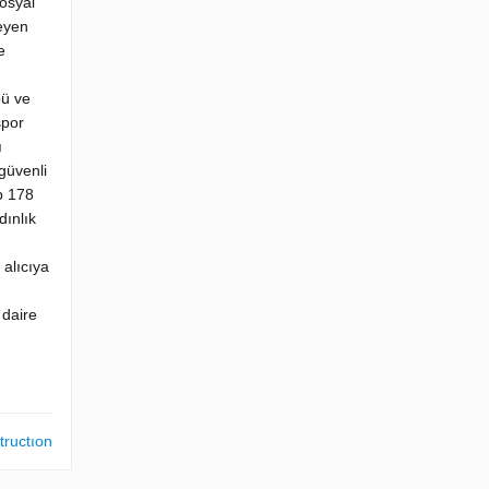
sosyal
leyen
e
bü ve
spor
ı
 güvenli
p 178
dınlık
 alıcıya
 daire
tructıon