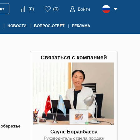
кт
(
0
)
(
0
)
Войти
НОВОСТИ
ВОПРОС-ОТВЕТ
РЕКЛАМА
Связаться с компанией
 побережье
Сауле Боранбаева
Руководитель отдела продаж