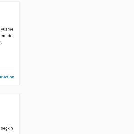
ş yüzme
 hem de
.
tructıon
 seçkin