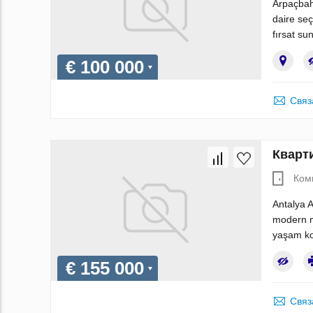
Arpaçbah
daire seç
fırsat su
€ 100 000
Связ
Кварти
Ком
Antalya A
modern mi
yaşam ko
€ 155 000
Связ