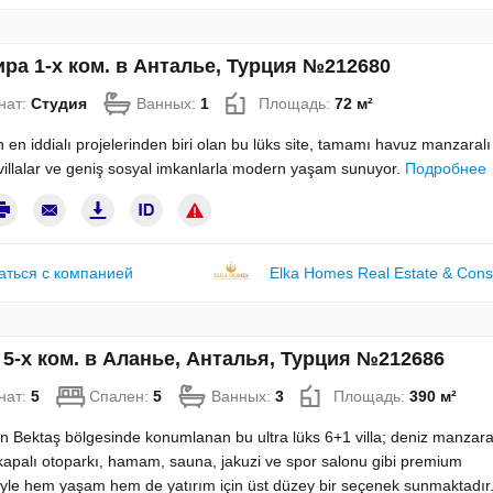
ра 1-х ком. в Анталье, Турция №212680
нат:
Студия
Ванных:
1
Площадь:
72 м²
ın en iddialı projelerinden biri olan bu lüks site, tamamı havuz manzaral
 villalar ve geniş sosyal imkanlarla modern yaşam sunuyor.
Подробнее
аться с компанией
Elka Homes Real Estate & Cons
5-х ком. в Аланье, Анталья, Турция №212686
нат:
5
Спален:
5
Ванных:
3
Площадь:
390 м²
n Bektaş bölgesinde konumlanan bu ultra lüks 6+1 villa; deniz manzara
kapalı otoparkı, hamam, sauna, jakuzi ve spor salonu gibi premium
riyle hem yaşam hem de yatırım için üst düzey bir seçenek sunmaktadır