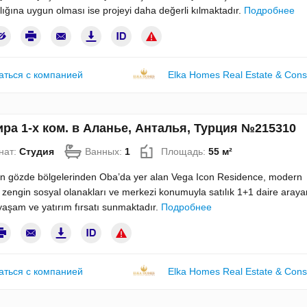
ığına uygun olması ise projeyi daha değerli kılmaktadır.
Подробнее
аться с компанией
Elka Homes Real Estate & Cons
ра 1-х ком. в Аланье, Анталья, Турция №215310
нат:
Студия
Ванных:
1
Площадь:
55 м²
ın gözde bölgelerinden Oba’da yer alan Vega Icon Residence, modern
 zengin sosyal olanakları ve merkezi konumuyla satılık 1+1 daire arayan
 yaşam ve yatırım fırsatı sunmaktadır.
Подробнее
аться с компанией
Elka Homes Real Estate & Cons