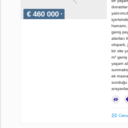
bir yaşam
donatılar
€ 460 000
yatırımcı
içerisind
hamamı, 
geniş pey
alanları 
otopark, 
bir site 
m² geniş 
yaşam ala
sunmaktad
ek masra
sunduğu i
arayanlar
Связ