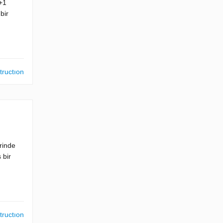
+1
bir
tructıon
erinde
 bir
tructıon