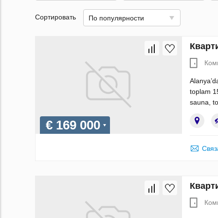
Сортировать
По популярности
Кварти
Ком
Alanya’da
toplam 15
sauna, to
€ 169 000
Связ
Кварти
Ком