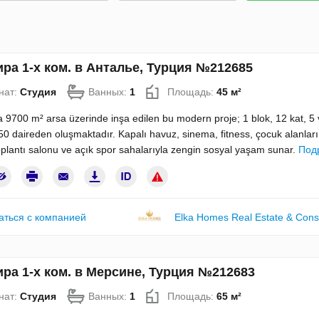
ра 1-х ком. в Анталье, Турция №212685
нат:
Студия
Ванных:
1
Площадь:
45 м²
 9700 m² arsa üzerinde inşa edilen bu modern proje; 1 blok, 12 kat, 5 v
0 daireden oluşmaktadır. Kapalı havuz, sinema, fitness, çocuk alanları
plantı salonu ve açık spor sahalarıyla zengin sosyal yaşam sunar.
Под
аться с компанией
Elka Homes Real Estate & Cons
ра 1-х ком. в Мерсине, Турция №212683
нат:
Студия
Ванных:
1
Площадь:
65 м²