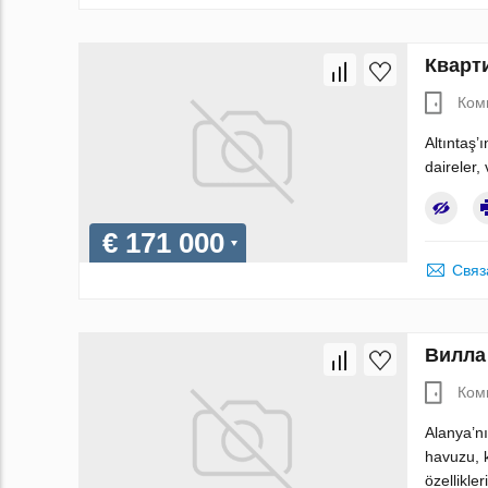
Кварти
Ком
Altıntaş’
daireler,
€ 171 000
Связ
Вилла 
Ком
Alanya’nı
havuzu, 
özellikle