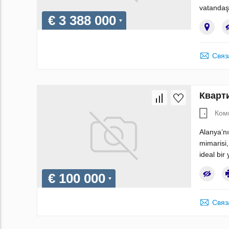
vatandaşl
€ 3 388 000
Связ
Кварти
Ком
Alanya’n
mimarisi,
ideal bir
€ 100 000
Связ