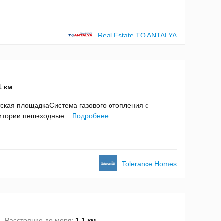
Real Estate TO ANTALYA
1 км
тская площадкаСистема газового отопления с
итории:пешеходные...
Подробнее
Tolerance Homes
Расстояние до моря:
1.1 км