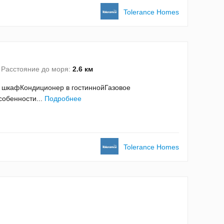
Tolerance Homes
Расстояние до моря:
2.6 км
й шкафКондиционер в гостиннойГазовое
собенности...
Подробнее
Tolerance Homes