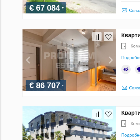
€ 67 084
Связ
Кварти
Ком
Подробн
€ 86 707
Связ
Кварти
Ком
Подробн