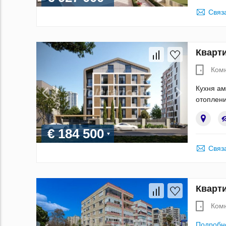
Связ
Кварти
Ком
Кухня ам
отоплени
€ 184 500
Связ
Кварти
Ком
Подробн