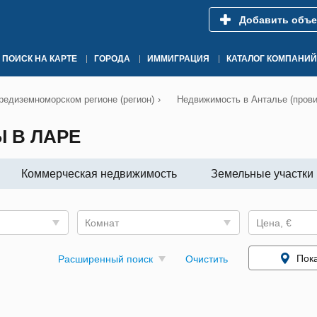
Добавить объе
ПОИСК НА КАРТЕ
ГОРОДА
ИММИГРАЦИЯ
КАТАЛОГ КОМПАНИЙ
едиземноморском регионе (регион)
›
Недвижимость в Анталье (прови
 В ЛАРЕ
Коммерческая недвижимость
Земельные участки
Комнат
Цена, €
Пока
Расширенный поиск
Очистить