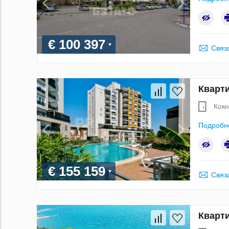
€ 100 397
Связ
Кварти
Ком
Подробн
€ 155 159
Связ
Кварти