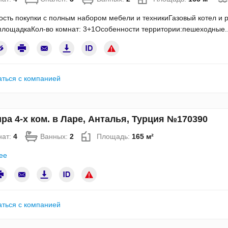
сть покупки с полным набором мебели и техникиГазовый котел и
площадкаКол-во комнат: 3+1Особенности территории:пешеходные.
аться с компанией
ра 4-х ком. в Ларе, Анталья, Турция №170390
нат:
4
Ванных:
2
Площадь:
165 м²
ее
аться с компанией