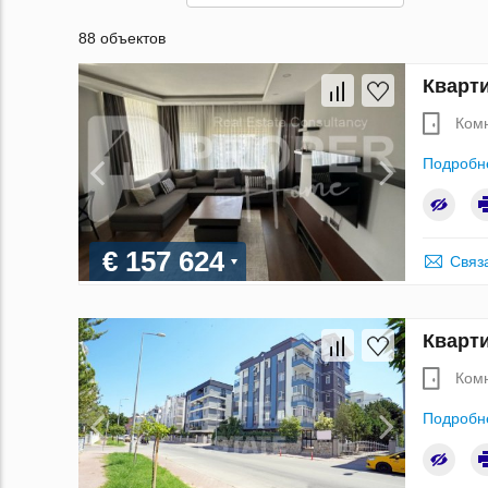
88 объектов
Кварти
Ком
Подробн
€ 157 624
Связ
Кварти
Ком
Подробн