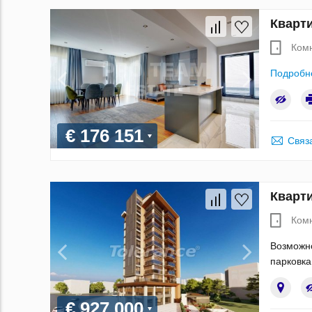
Кварти
Ком
Подробн
€ 176 151
Связ
Кварти
Ком
Возможно
парковка
€ 927 000