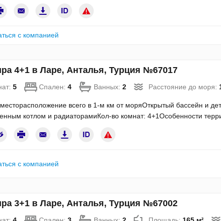
аться с компанией
ра 4+1 в Ларе, Анталья, Турция №67017
нат:
5
Спален:
4
Ванных:
2
Расстояние до моря:
месторасположение всего в 1-м км от моряОткрытый бассейн и де
енным котлом и радиаторамиКол-во комнат: 4+1Особенности терр
аться с компанией
ра 3+1 в Ларе, Анталья, Турция №67002
нат:
4
Спален:
3
Ванных:
2
Площадь:
165 м²