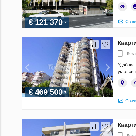
€ 121 370
Связ
Кварти
Ком
Удобное 
установл
€ 469 500
Связ
Кварти
Ком