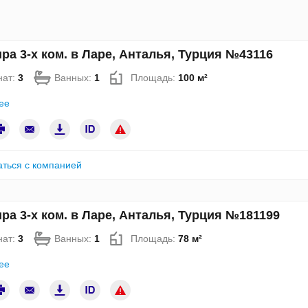
ра 3-х ком. в Ларе, Анталья, Турция №43116
нат:
3
Ванных:
1
Площадь:
100 м²
ее
аться с компанией
ра 3-х ком. в Ларе, Анталья, Турция №181199
нат:
3
Ванных:
1
Площадь:
78 м²
ее