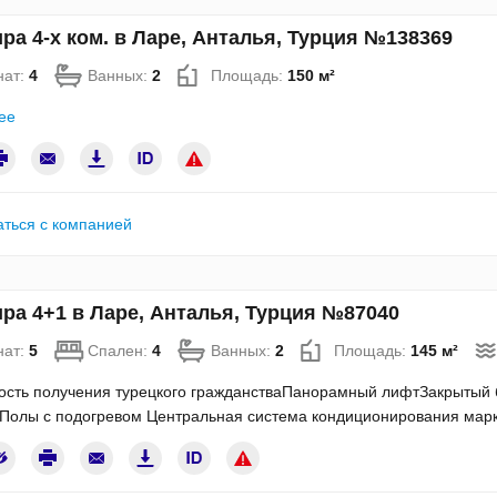
ра 4-х ком. в Ларе, Анталья, Турция №138369
нат:
4
Ванных:
2
Площадь:
150 м²
ее
аться с компанией
ра 4+1 в Ларе, Анталья, Турция №87040
нат:
5
Спален:
4
Ванных:
2
Площадь:
145 м²
сть получения турецкого гражданстваПанорамный лифтЗакрытый б
Полы с подогревом Центральная система кондиционирования марки 