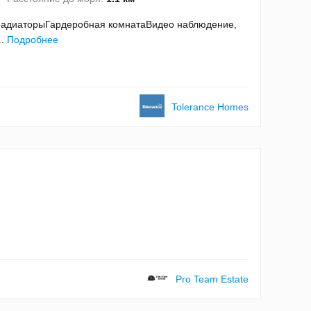
 радиаторыГардеробная комнатаВидео наблюдение,
..
Подробнее
Tolerance Homes
Pro Team Estate