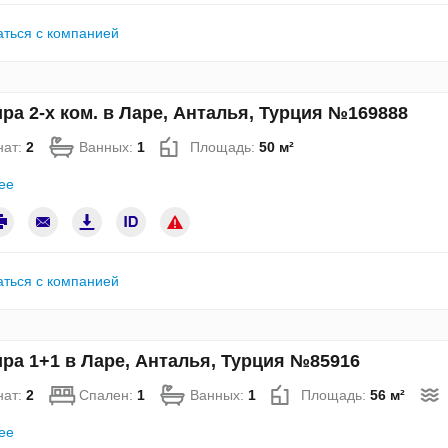
аться с компанией
ра 2-х ком. в Ларе, Анталья, Турция №169888
нат:
2
Ванных:
1
Площадь:
50 м²
ее
аться с компанией
ра 1+1 в Ларе, Анталья, Турция №85916
нат:
2
Спален:
1
Ванных:
1
Площадь:
56 м²
ее