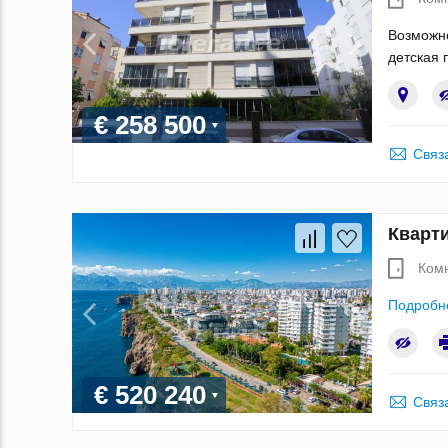
Возможно
детская 
€ 258 500
Связ
Кварти
Ком
Подробн
€ 520 240
Связ