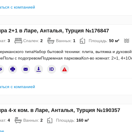
аться с компанией
ра 2+1 в Ларе, Анталья, Турция №176847
нат:
3
Спален:
2
Ванных:
1
Площадь:
50 м²
ериканского типаНабор бытовой техники: плита, вытяжка и духово
еПолы с подогревомПодземная парковкаКол-во комнат: 2+1, 4+1О
аться с компанией
ра 4-х ком. в Ларе, Анталья, Турция №190357
нат:
4
Ванных:
2
Площадь:
160 м²
ее